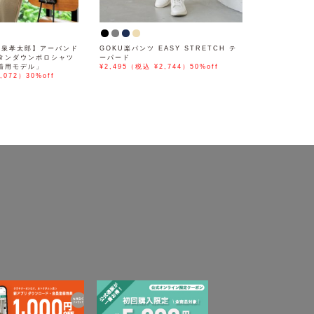
× 小泉孝太郎】アーバンド
GOKU楽パンツ EASY STRETCH テ
タンダウンポロシャツ
ーパード
着用モデル」
¥2,495（税込 ¥2,744）50%off
,072）30%off