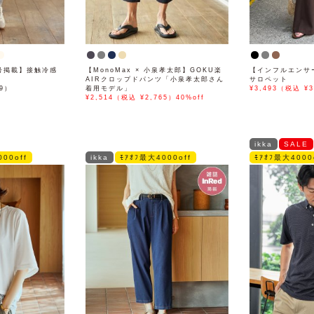
月号掲載】接触冷感
【MonoMax × 小泉孝太郎】GOKU楽
【インフルエンサ
AIRクロップドパンツ「小泉孝太郎さん
サロペット
89）
着用モデル」
¥3,493（税込 ¥3
¥2,514（税込 ¥2,765）40%off
ikka
SALE
00off
ikka
ﾓｱｵﾌ最大4000off
ﾓｱｵﾌ最大4000