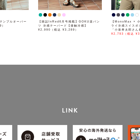
マンプルオーバー
【雑誌InRed6月号掲載】GOKU楽パン
【MonoMax 
89）
ツ 冷感テーパード【接触冷感】
ライ冷感スイスボ
¥2,990（税込 ¥3,289）
「小泉孝太郎さん
¥2,793（税込 ¥3
LINK