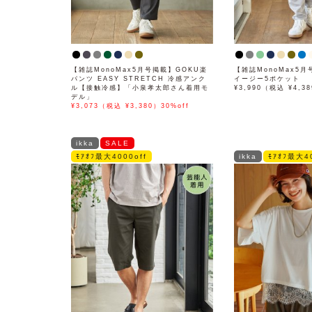
【雑誌MonoMax5月号掲載】GOKU楽
【雑誌MonoMax5
パンツ EASY STRETCH 冷感アンク
イージー5ポケット
ル【接触冷感】「小泉孝太郎さん着用モ
¥3,990（税込 ¥4,3
デル」
¥3,073（税込 ¥3,380）30%off
ikka
SALE
ﾓｱｵﾌ最大4000off
ikka
ﾓｱｵﾌ最大40