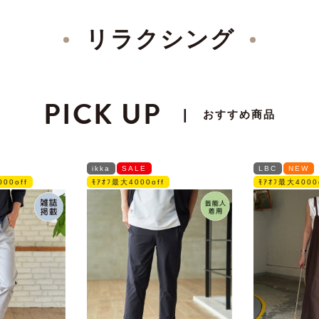
リラクシング
PICK UP
|
おすすめ商品
ikka
SALE
LBC
NEW
00off
ﾓｱｵﾌ最大4000off
ﾓｱｵﾌ最大4000