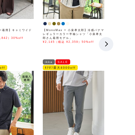
ー着用】キャミワイド
【MonoMax × 小泉孝太郎】冷感パナマ
レギュラーカラー半袖シャツ「小泉孝太
,842）30%off
郎さん着用モデル」
¥2,145（税込 ¥2,359）50%off
ikka
SALE
off
ﾓｱｵﾌ最大4000off