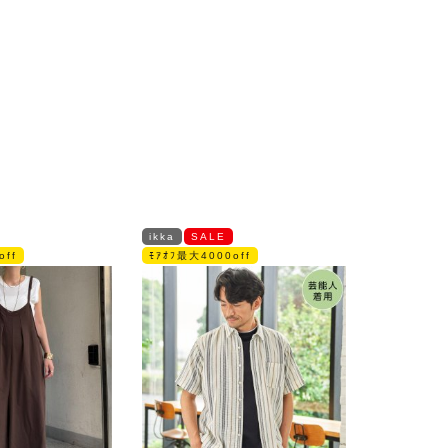
ikka
SALE
off
ﾓｱｵﾌ最大4000off