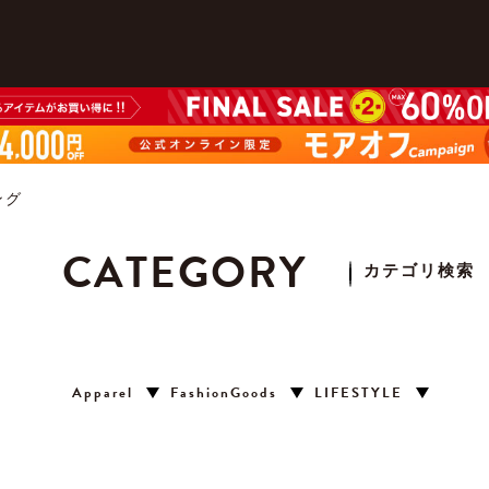
ング
CATEGORY
カテゴリ検索
Apparel
FashionGoods
LIFESTYLE