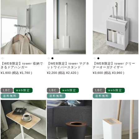
【WEB限定】tower 収納で
【WEB限定】tower マグネ
【WEB限定】tower クリー
きるドアハンガー
ットワイパースタンド
ナーオーガナイザー
1,600
1,760
2,200
2,420
3,600
3,960
LBC
web限定
LBC
web限定
LBC
web限定
送料無料
送料無料
送料無料