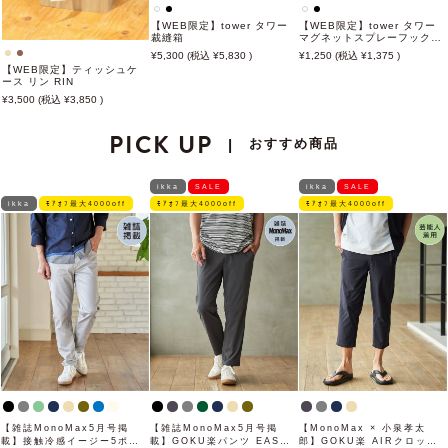
【WEB限定】tower タワー
【WEB限定】tower タワー
裁縫箱
マグネットスプレーフック
2P
5,300
5,830
1,250
1,375
【WEB限定】ティッシュケ
ース リン RIN
3,500
3,850
PICK UP
おすすめ商品
|
ikka
SALE
ikka
SALE
ikka
ﾓｱｵﾌ最大4000off
ﾓｱｵﾌ最大4000off
ﾓｱｵﾌ最大4000off
【雑誌MonoMax5月号掲
【雑誌MonoMax5月号掲
【MonoMax × 小泉孝太
載】接触冷感イージー5ポケ
載】GOKU楽パンツ EASY
郎】GOKU楽 AIRクロップ