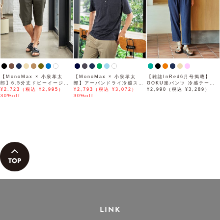
【MonoMax × 小泉孝太
【MonoMax × 小泉孝太
【雑誌InRed6月号掲載】
郎】6.5分丈ドビーイージー
郎】アーバンドライ冷感スイ
GOKU楽パンツ 冷感テーパ
ハーフパンツ「小泉孝太郎さ
¥2,723（税込 ¥2,995）
スボタンダウンポロシャツ
¥2,793（税込 ¥3,072）
ード【接触冷感】
¥2,990（税込 ¥3,289）
ん着用モデル」
30%off
「小泉孝太郎さん着用モデ
30%off
ル」
LINK