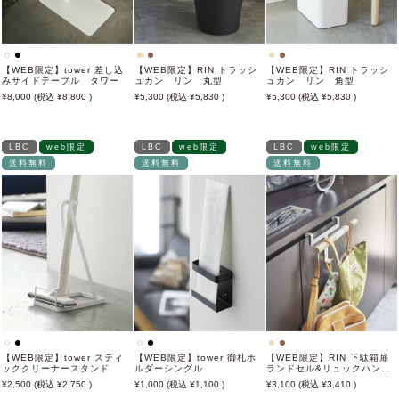
【WEB限定】tower 差し込
【WEB限定】RIN トラッシ
【WEB限定】RIN トラッシ
みサイドテーブル タワー
ュカン リン 丸型
ュカン リン 角型
8,000
8,800
5,300
5,830
5,300
5,830
LBC
web限定
LBC
web限定
LBC
web限定
送料無料
送料無料
送料無料
【WEB限定】tower スティ
【WEB限定】tower 御札ホ
【WEB限定】RIN 下駄箱扉
ッククリーナースタンド
ルダーシングル
ランドセル&リュックハンガ
ー
2,500
2,750
1,000
1,100
3,100
3,410