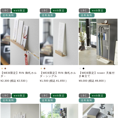
LBC
web限定
LBC
web限定
LBC
web限定
送料無料
送料無料
送料無料
【WEB限定】RIN 御札ホル
【WEB限定】RIN 御札ホル
【WEB限定】tower 天板付
ダ－
ダ－シングル
き傘立て
2,300
2,530
1,500
1,650
8,000
8,800
LBC
web限定
LBC
web限定
LBC
web限定
送料無料
送料無料
送料無料