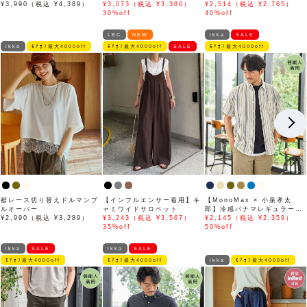
ット
¥3,990（税込 ¥4,389）
STRETCH 冷感アンクル
¥3,073（税込 ¥3,380）
ドパンツ「小泉孝太郎さん着
¥2,514（税込 ¥2,765）
【接触冷感】「小泉孝太郎さ
30%off
用モデル」
40%off
ん着用モデル」
LBC
NEW
ikka
SALE
ikka
ﾓｱｵﾌ最大4000off
ﾓｱｵﾌ最大4000off
SALE
ﾓｱｵﾌ最大4000off
裾レース切り替えドルマンプ
【インフルエンサー着用】キ
【MonoMax × 小泉孝太
ルオーバー
ャミワイドサロペット
郎】冷感パナマレギュラーカ
¥2,990（税込 ¥3,289）
¥3,243（税込 ¥3,567）
ラー半袖シャツ「小泉孝太郎
¥2,145（税込 ¥2,359）
35%off
さん着用モデル」
50%off
ikka
SALE
ikka
SALE
ﾓｱｵﾌ最大4000off
ﾓｱｵﾌ最大4000off
ikka
ﾓｱｵﾌ最大4000off