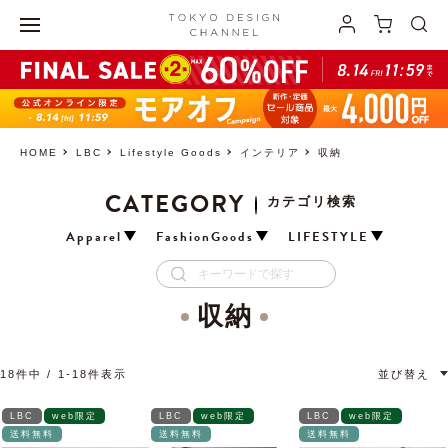
HOME
LBC
Lifestyle Goods
インテリア
収納
CATEGORY
カテゴリ検索
Apparel
FashionGoods
LIFESTYLE
収納
18
件中
1
-
18
件表示
並び替え
LBC
web限定
LBC
web限定
LBC
web限定
送料無料
送料無料
送料無料