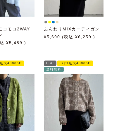
モコモコ2WAY
ふんわりMIXカーディガン
ン
5,690
6,259
5,489
ﾌ最大4000off
LBC
ﾓｱｵﾌ最大4000off
送料無料