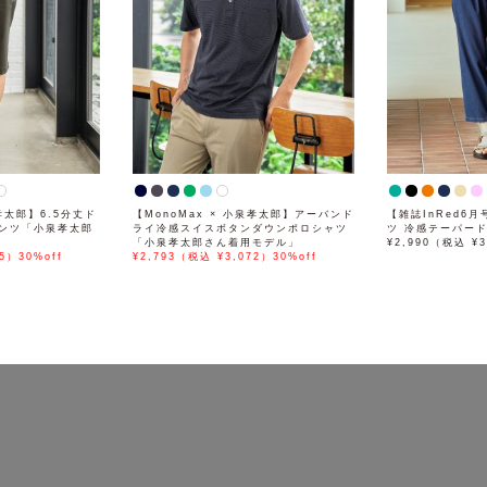
泉孝太郎】6.5分丈ド
【MonoMax × 小泉孝太郎】アーバンド
【雑誌InRed6
ンツ「小泉孝太郎
ライ冷感スイスボタンダウンポロシャツ
ツ 冷感テーパー
「小泉孝太郎さん着用モデル」
¥2,990（税込 ¥3
5）30%off
¥2,793（税込 ¥3,072）30%off