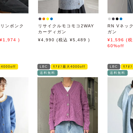
ヘリンボンク
リサイクルモコモコ2WAY
RN Vネ
カーディガン
ガン
1,974
4,990
5,489
1,596
60%off
4000off
LBC
ﾓｱｵﾌ最大4000off
LBC
ﾓｱｵ
送料無料
送料無料