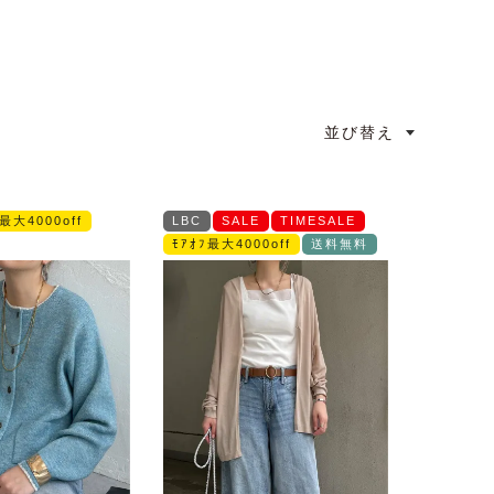
並び替え
ﾌ最大4000off
LBC
SALE
TIMESALE
ﾓｱｵﾌ最大4000off
送料無料