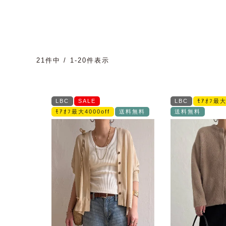
21
件中
1
-
20
件表示
LBC
SALE
LBC
ﾓｱｵﾌ最大
ﾓｱｵﾌ最大4000off
送料無料
送料無料