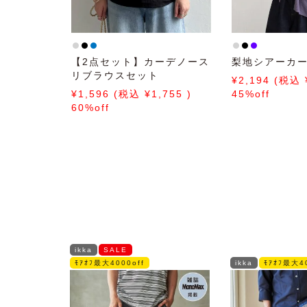
【2点セット】カーデノース
梨地シアーカ
リブラウスセット
2,194
1,596
1,755
45%off
60%off
ikka
SALE
ﾓｱｵﾌ最大4000off
ikka
ﾓｱｵﾌ最大40