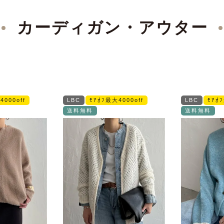
カーディガン・アウター
4000off
LBC
ﾓｱｵﾌ最大4000off
LBC
ﾓｱｵ
送料無料
送料無料