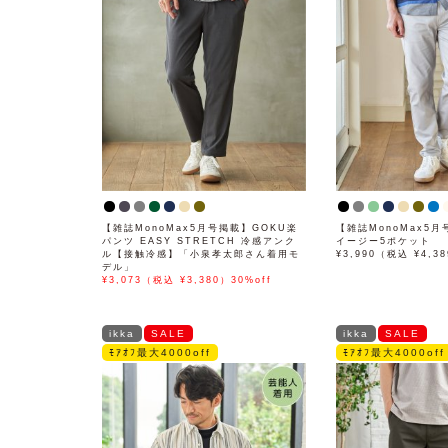
【雑誌MonoMax5月号掲載】GOKU楽
【雑誌MonoMax5
パンツ EASY STRETCH 冷感アンク
イージー5ポケット
ル【接触冷感】「小泉孝太郎さん着用モ
¥3,990（税込 ¥4,3
デル」
¥3,073（税込 ¥3,380）30%off
ikka
SALE
ikka
SALE
ﾓｱｵﾌ最大4000off
ﾓｱｵﾌ最大4000off