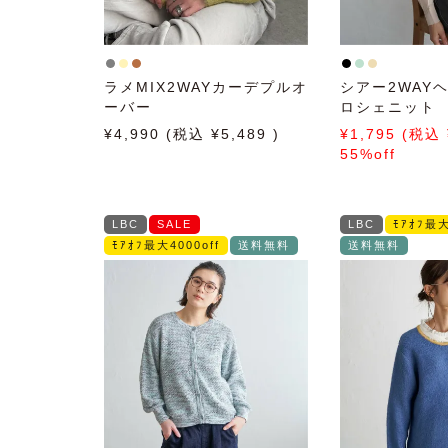
ラメMIX2WAYカーデプルオ
シアー2WAY
ーバー
ロシェニット
4,990
5,489
1,795
55%off
LBC
SALE
LBC
ﾓｱｵﾌ最大
ﾓｱｵﾌ最大4000off
送料無料
送料無料