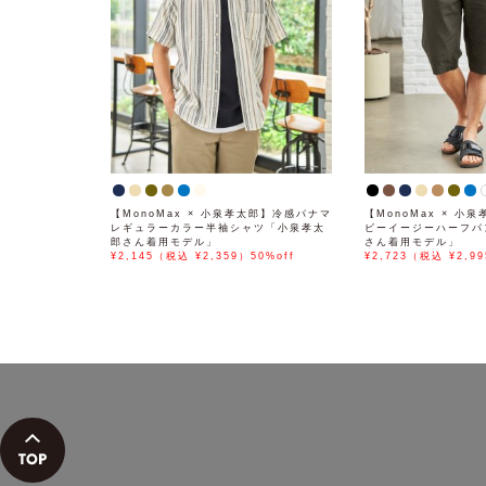
【MonoMax × 小泉孝太郎】冷感パナマ
【MonoMax × 小
レギュラーカラー半袖シャツ「小泉孝太
ビーイージーハーフパ
郎さん着用モデル」
さん着用モデル」
¥2,145（税込 ¥2,359）50%off
¥2,723（税込 ¥2,99