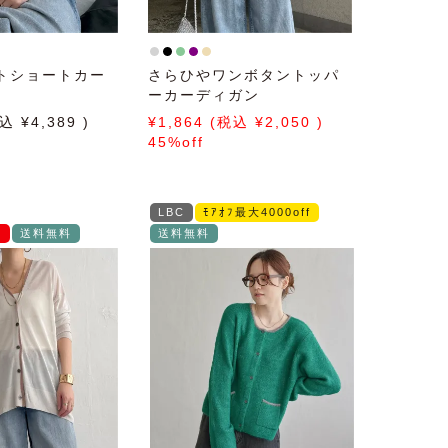
トショートカー
さらひやワンボタントッパ
ーカーディガン
4,389
1,864
2,050
45%off
LBC
ﾓｱｵﾌ最大4000off
E
送料無料
送料無料