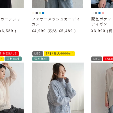
ンカーデジャ
フェザーメッシュカーディ
配色ポケッ
ガン
ディガン
6,589
4,990
5,489
3,990
TIMESALE
LBC
ﾓｱｵﾌ最大4000off
f
送料無料
送料無料
LBC
SAL