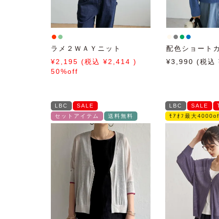
ラメ２ＷＡＹニット
配色ショート
2,195
2,414
3,990
50%off
LBC
SALE
LBC
SALE
セットアイテム
送料無料
ﾓｱｵﾌ最大4000of