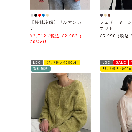
【接触冷感】ドルマンカー
フェザーヤー
デ
ケット
2,712
2,983
5,990
20%off
LBC
ﾓｱｵﾌ最大4000off
LBC
SALE
送料無料
ﾓｱｵﾌ最大4000of