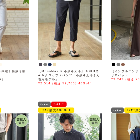
月号掲載】接触冷感
【MonoMax × 小泉孝太郎】GOKU楽
【インフルエンサ
AIRクロップドパンツ「小泉孝太郎さん
サロペット
89）
着用モデル」
¥3,243（税込 ¥3
¥2,514（税込 ¥2,765）40%off
ikka
SALE
ﾓｱｵﾌ最大4000off
ikka
ﾓｱｵﾌ最