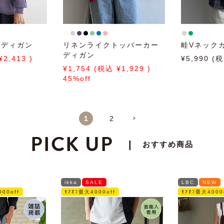
ーディガン
リネンライクトッパーカー
畦Vネック
ディガン
2,413
5,990
1,754
1,929
45%off
1
2
PICK UP
|
おすすめ商品
ikka
SALE
LBC
NEW
00off
ﾓｱｵﾌ最大4000off
ﾓｱｵﾌ最大4000