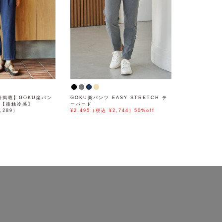
月号掲載】GOKU楽パン
GOKU楽パンツ EASY STRETCH テ
ド【接触冷感】
ーパード
,289）
¥2,495（税込 ¥2,744）50%off