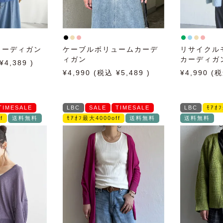
カーディガン
ケーブルボリュームカーデ
リサイクル
ィガン
カーディガ
4,389
4,990
5,489
4,990
TIMESALE
LBC
SALE
TIMESALE
LBC
ﾓｱｵ
f
送料無料
ﾓｱｵﾌ最大4000off
送料無料
送料無料