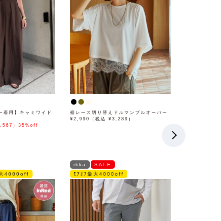
ー着用】キャミワイド
裾レース切り替えドルマンプルオーバー
¥2,990（税込 ¥3,289）
,567）35%off
ikka
SALE
大4000off
ﾓｱｵﾌ最大4000off