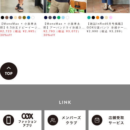
【MonoMax × 小泉孝太
【MonoMax × 小泉孝太
【雑誌InRed6月号掲載】
郎】6.5分丈ドビーイージー
郎】アーバンドライ冷感スイ
GOKU楽パンツ 冷感テーパ
ハーフパンツ「小泉孝太郎さ
¥2,723（税込 ¥2,995）
スボタンダウンポロシャツ
¥2,793（税込 ¥3,072）
ード【接触冷感】
¥2,990（税込 ¥3,289）
ん着用モデル」
30%off
「小泉孝太郎さん着用モデ
30%off
ル」
LINK