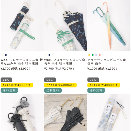
Wpc. フロラージュミニ傘 折
Wpc. フロラージュロング傘
グラデーションビニール傘
りたたみ傘 雨傘 晴雨兼用
長傘 雨傘 晴雨兼用
長傘 雨傘
2,700
2,970
2,700
2,970
1,200
1,320
LBC
LBC
LBC
ﾓｱｵﾌ最大4000off
ﾓｱｵﾌ最大4000off
ﾓｱｵﾌ最大4000off
送料無料
送料無料
送料無料