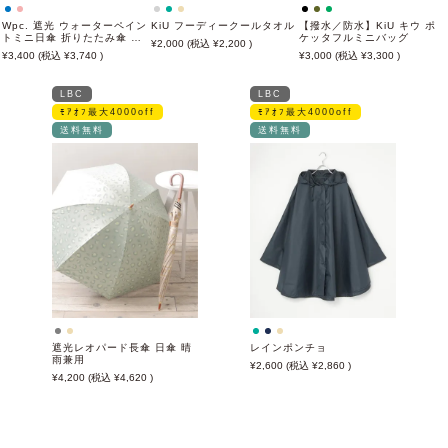
Wpc. 遮光 ウォーターペイン
KiU フーディークールタオル
【撥水／防水】KiU キウ ポ
トミニ日傘 折りたたみ傘 晴
ケッタフルミニバッグ
2,000
2,200
雨兼用
3,400
3,740
3,000
3,300
LBC
LBC
ﾓｱｵﾌ最大4000off
ﾓｱｵﾌ最大4000off
送料無料
送料無料
遮光レオパード長傘 日傘 晴
レインポンチョ
雨兼用
2,600
2,860
4,200
4,620