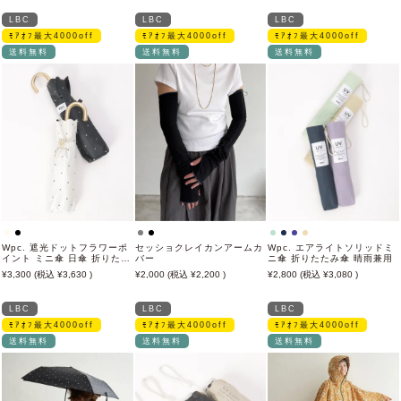
LBC
LBC
LBC
ﾓｱｵﾌ最大4000off
ﾓｱｵﾌ最大4000off
ﾓｱｵﾌ最大4000off
送料無料
送料無料
送料無料
Wpc. 遮光ドットフラワーポ
セッショクレイカンアームカ
Wpc. エアライトソリッドミ
イント ミニ傘 日傘 折りたた
バー
ニ傘 折りたたみ傘 晴雨兼用
み傘 晴雨兼用
3,300
3,630
2,000
2,200
2,800
3,080
LBC
LBC
LBC
ﾓｱｵﾌ最大4000off
ﾓｱｵﾌ最大4000off
ﾓｱｵﾌ最大4000off
送料無料
送料無料
送料無料