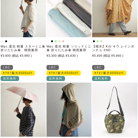
Wpc.遮光 軽量 スターミニ傘
Wpc.遮光 軽量 ソリッドミニ
【撥水】KiU キウ レインポ
折りたたみ傘 晴雨兼用
傘 折りたたみ傘 晴雨兼用
ンチョ 2ND
3,600
3,960
3,300
3,630
5,400
5,940
LBC
LBC
LBC
ﾓｱｵﾌ最大4000off
ﾓｱｵﾌ最大4000off
ﾓｱｵﾌ最大4000off
送料無料
送料無料
送料無料