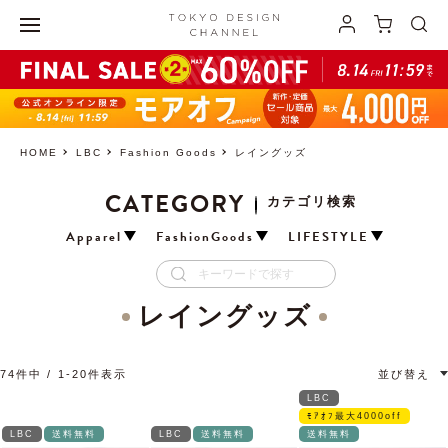
HOME
LBC
Fashion Goods
レイングッズ
CATEGORY
カテゴリ検索
Apparel
FashionGoods
LIFESTYLE
レイングッズ
74
件中
1
-
20
件表示
並び替え
LBC
ﾓｱｵﾌ最大4000off
LBC
送料無料
LBC
送料無料
送料無料