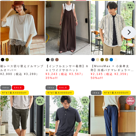
裾レース切り替えドルマンプ
【インフルエンサー着用】キ
【MonoMax × 小泉孝太
ルオーバー
ャミワイドサロペット
郎】冷感パナマレギュラーカ
¥2,990（税込 ¥3,289）
¥3,243（税込 ¥3,567）
ラー半袖シャツ「小泉孝太郎
¥2,145（税込 ¥2,359）
35%off
さん着用モデル」
50%off
ikka
SALE
ikka
SALE
ﾓｱｵﾌ最大4000off
ﾓｱｵﾌ最大4000off
ikka
ﾓｱｵﾌ最大4000off