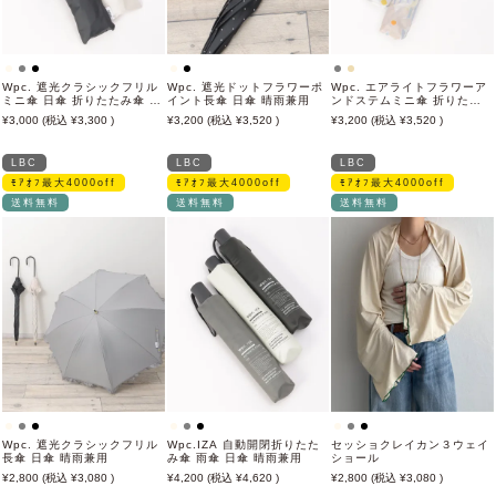
Wpc. 遮光クラシックフリル
Wpc. 遮光ドットフラワーポ
Wpc. エアライトフラワーア
ミニ傘 日傘 折りたたみ傘 晴
イント長傘 日傘 晴雨兼用
ンドステムミニ傘 折りたた
雨兼用
み傘 晴雨兼用
3,000
3,300
3,200
3,520
3,200
3,520
LBC
LBC
LBC
ﾓｱｵﾌ最大4000off
ﾓｱｵﾌ最大4000off
ﾓｱｵﾌ最大4000off
送料無料
送料無料
送料無料
Wpc. 遮光クラシックフリル
Wpc.IZA 自動開閉折りたた
セッショクレイカン３ウェイ
長傘 日傘 晴雨兼用
み傘 雨傘 日傘 晴雨兼用
ショール
2,800
3,080
4,200
4,620
2,800
3,080