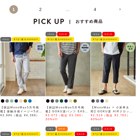
1
2
…
4
PICK UP
おすすめ商品
|
ikka
SALE
ikka
SALE
ikka
ﾓｱｵﾌ最大4000off
ﾓｱｵﾌ最大4000off
ﾓｱｵﾌ最大4000off
【雑誌MonoMax5月号掲
【雑誌MonoMax5月号掲
【MonoMax × 小泉孝太
載】接触冷感イージー5ポケ
載】GOKU楽パンツ EASY
郎】GOKU楽 AIRクロップ
ット
¥3,990（税込 ¥4,389）
STRETCH 冷感アンクル
¥3,073（税込 ¥3,380）
ドパンツ「小泉孝太郎さん着
¥2,514（税込 ¥2,765）
【接触冷感】「小泉孝太郎さ
30%off
用モデル」
40%off
ん着用モデル」
LBC
NEW
ikka
SALE
ikka
ﾓｱｵﾌ最大4000off
ﾓｱｵﾌ最大4000off
SALE
ﾓｱｵﾌ最大4000off