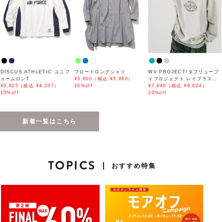
DISCUS ATHLETIC ユニフ
ブロードロングシャツ
WV PROJECT/ダブリューブ
ォームロンT
¥3,600（税込 ¥3,960）
イプロジェクト レイプラスウ
¥3,825（税込 ¥4,207）
20%off
ェットシャツ
¥7,840（税込 ¥8,624）
15%off
20%off
新着一覧はこちら
TOPICS
おすすめ特集