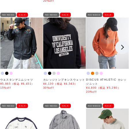
20%off
NO NEED
SALE
NO NEED
SALE
NO NEED
SALE
ウエスタンデニムシャツ
カレッジトンプキンスウェット
DISCUS ATHLETIC カレッ
¥5,865（税込 ¥6,451）
¥4,130（税込 ¥4,543）
ジニット
15%off
30%off
¥4,800（税込 ¥5,280）
20%off
NO NEED
SALE
NO NEED
SALE
NO NEED
SALE