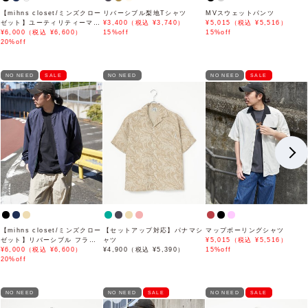
【mihns closet/ミンズクロー
リバーシブル梨地Tシャツ
MVスウェットパンツ
ゼット】ユーティリティーマウ
¥3,400（税込 ¥3,740）
¥5,015（税込 ¥5,516）
ンテンパーカー
¥6,000（税込 ¥6,600）
15%off
15%off
20%off
NO NEED
SALE
NO NEED
NO NEED
SALE
【mihns closet/ミンズクロー
【セットアップ対応】パナマシ
マップボーリングシャツ
ゼット】リバーシブル フライ
ャツ
¥5,015（税込 ¥5,516）
トジャケット
¥6,000（税込 ¥6,600）
¥4,900（税込 ¥5,390）
15%off
20%off
NO NEED
NO NEED
SALE
NO NEED
SALE