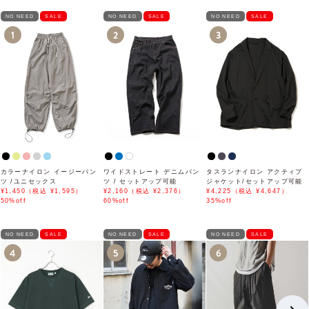
NO NEED
SALE
NO NEED
SALE
NO NEED
SALE
1
2
3
カラーナイロン イージーパン
ワイドストレート デニムパン
タスランナイロン アクティブ
ツ /ユニセックス
ツ / セットアップ可能
ジャケット/セットアップ可能
¥1,450（税込 ¥1,595）
¥2,160（税込 ¥2,376）
¥4,225（税込 ¥4,647）
50%off
60%off
35%off
NO NEED
SALE
NO NEED
SALE
NO NEED
SALE
4
5
6