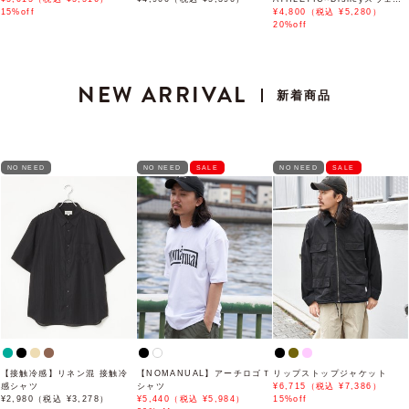
15%off
ト
¥4,800（税込 ¥5,280）
20%off
NEW ARRIVAL
新着商品
NO NEED
NO NEED
SALE
NO NEED
SALE
【接触冷感】リネン混 接触冷
【NOMANUAL】アーチロゴＴ
リップストップジャケット
感シャツ
シャツ
¥6,715（税込 ¥7,386）
¥2,980（税込 ¥3,278）
¥5,440（税込 ¥5,984）
15%off