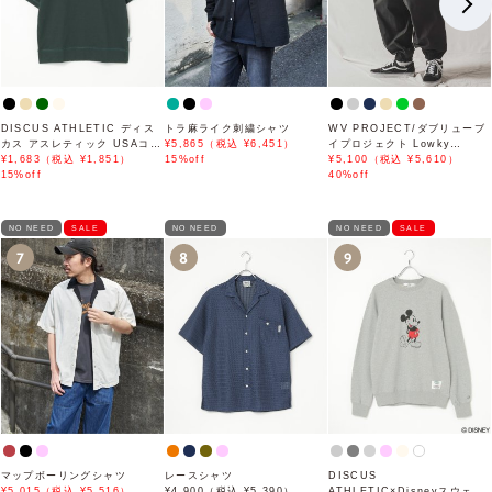
DISCUS ATHLETIC ディス
トラ麻ライク刺繍シャツ
WV PROJECT/ダブリューブ
カス アスレティック USAコッ
¥5,865（税込 ¥6,451）
イプロジェクト Lowky
トンヘビースウェットTシャツ
¥1,683（税込 ¥1,851）
15%off
banding cool balloon Pants
¥5,100（税込 ¥5,610）
15%off
CJLP7492
40%off
NO NEED
SALE
NO NEED
NO NEED
SALE
7
8
9
マップボーリングシャツ
レースシャツ
DISCUS
¥5,015（税込 ¥5,516）
¥4,900（税込 ¥5,390）
ATHLETIC×Disneyスウェッ