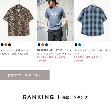
メッシュドット柄シャツ
DISCUS ATHLETIC ディス
オンブレチェックＳＳＢＩＧシ
¥4,900（税込 ¥5,390）
カス アスレティック カレッジ
ャツ
プリントTシャツ 2
¥1,275（税込 ¥1,402）
¥3,510（税込 ¥3,861）
15%off
10%off
おすすめ一覧はこちら
RANKING
売筋ランキング