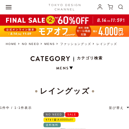
HOME
NO NEED
MENS
ファッショングッズ
レイングッズ
CATEGORY
カテゴリ検索
MENS
レイングッズ
1
件中
1
-
1
件表示
並び替え
NO NEED
SALE
ﾓｱｵﾌ最大4000off
送料無料