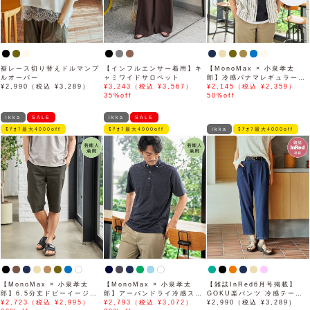
裾レース切り替えドルマンプ
【インフルエンサー着用】キ
【MonoMax × 小泉孝太
ルオーバー
ャミワイドサロペット
郎】冷感パナマレギュラーカ
¥2,990（税込 ¥3,289）
¥3,243（税込 ¥3,567）
ラー半袖シャツ「小泉孝太郎
¥2,145（税込 ¥2,359）
35%off
さん着用モデル」
50%off
ikka
SALE
ikka
SALE
ﾓｱｵﾌ最大4000off
ﾓｱｵﾌ最大4000off
ikka
ﾓｱｵﾌ最大4000off
【MonoMax × 小泉孝太
【MonoMax × 小泉孝太
【雑誌InRed6月号掲載】
郎】6.5分丈ドビーイージー
郎】アーバンドライ冷感スイ
GOKU楽パンツ 冷感テーパ
ハーフパンツ「小泉孝太郎さ
¥2,723（税込 ¥2,995）
スボタンダウンポロシャツ
¥2,793（税込 ¥3,072）
ード【接触冷感】
¥2,990（税込 ¥3,289）