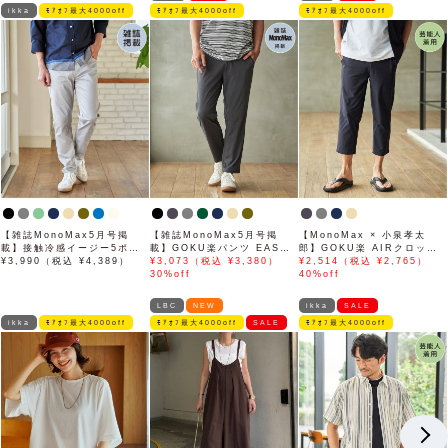
ikka
ﾓｱｵﾌ最大4000off
ﾓｱｵﾌ最大4000off
ﾓｱｵﾌ最大4000off
【雑誌MonoMax5月号掲
【雑誌MonoMax5月号掲
【MonoMax × 小泉孝太
載】接触冷感イージー5ポケ
載】GOKU楽パンツ EASY
郎】GOKU楽 AIRクロップ
ット
¥3,990（税込 ¥4,389）
STRETCH 冷感アンクル
¥3,073（税込 ¥3,380）
ドパンツ「小泉孝太郎さん着
¥2,514（税込 ¥2,765）
【接触冷感】「小泉孝太郎さ
30%off
用モデル」
40%off
ん着用モデル」
LBC
NEW
ikka
SALE
ikka
ﾓｱｵﾌ最大4000off
ﾓｱｵﾌ最大4000off
SALE
ﾓｱｵﾌ最大4000off