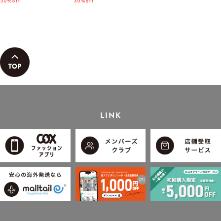
ん着用モデル」
30%off
「小泉孝太郎さん着用モデ
30%off
ル」
LINK