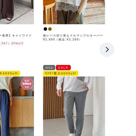
ー着用】キャミワイド
裾レース切り替えドルマンプルオーバー
¥2,990（税込 ¥3,289）
,567）35%off
ikka
SALE
大4000off
ﾓｱｵﾌ最大4000off