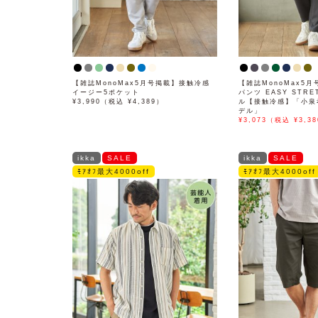
【雑誌MonoMax5月号掲載】接触冷感
【雑誌MonoMax5月
イージー5ポケット
パンツ EASY STR
¥3,990（税込 ¥4,389）
ル【接触冷感】「小泉
デル」
¥3,073（税込 ¥3,38
ikka
SALE
ikka
SALE
ﾓｱｵﾌ最大4000off
ﾓｱｵﾌ最大4000off