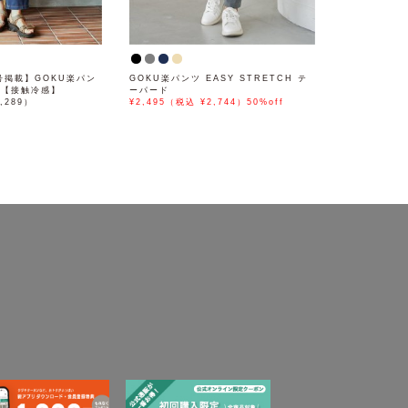
月号掲載】GOKU楽パン
GOKU楽パンツ EASY STRETCH テ
ド【接触冷感】
ーパード
,289）
¥2,495（税込 ¥2,744）50%off