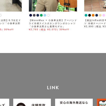
泉孝太郎】6.5分丈ド
【MonoMax × 小泉孝太郎】アーバンド
【雑誌InRed6
ンツ「小泉孝太郎
ライ冷感スイスボタンダウンポロシャツ
ツ 冷感テーパー
「小泉孝太郎さん着用モデル」
¥2,990（税込 ¥3
5）30%off
¥2,793（税込 ¥3,072）30%off
LINK