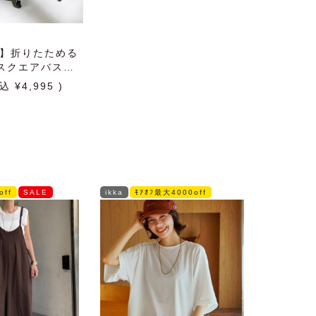
定】折りたためる
スクエアバスケ
スター付き53L
4,995
off
SALE
ikka
ﾓｱｵﾌ最大4000off