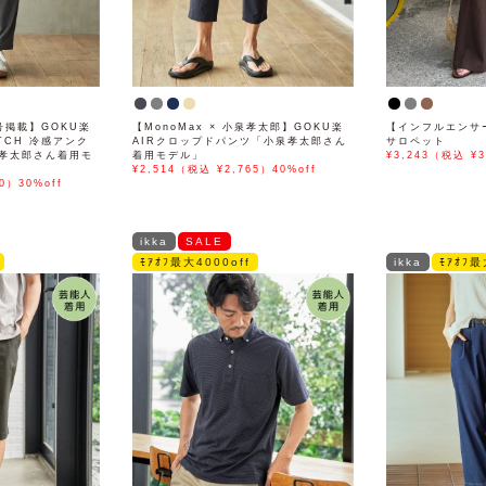
号掲載】GOKU楽
【MonoMax × 小泉孝太郎】GOKU楽
【インフルエンサ
ETCH 冷感アンク
AIRクロップドパンツ「小泉孝太郎さん
サロペット
孝太郎さん着用モ
着用モデル」
¥3,243（税込 ¥3
¥2,514（税込 ¥2,765）40%off
0）30%off
ikka
SALE
ﾓｱｵﾌ最大4000off
ikka
ﾓｱｵﾌ最