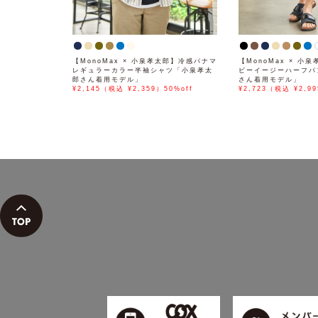
【MonoMax × 小泉孝太郎】冷感パナマ
【MonoMax × 小
レギュラーカラー半袖シャツ「小泉孝太
ビーイージーハーフパ
郎さん着用モデル」
さん着用モデル」
¥2,145（税込 ¥2,359）50%off
¥2,723（税込 ¥2,99