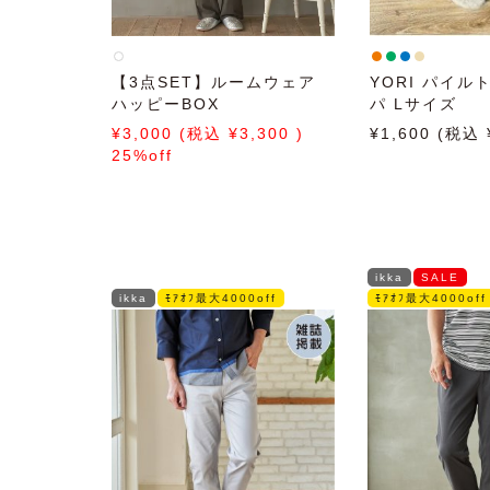
【3点SET】ルームウェア
YORI パイル
ハッピーBOX
パ Lサイズ
3,000
3,300
1,600
25%off
ikka
SALE
ikka
ﾓｱｵﾌ最大4000off
ﾓｱｵﾌ最大4000off