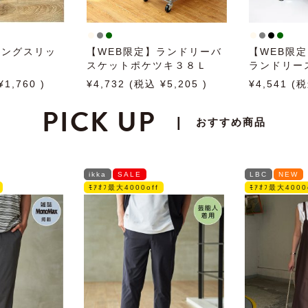
トングスリッ
【WEB限定】ランドリーバ
【WEB限
スケットポケツキ３８Ｌ
ランドリー
ット キャ
1,760
4,732
5,205
4,541
PICK UP
|
おすすめ商品
ikka
SALE
LBC
NEW
ﾓｱｵﾌ最大4000off
ﾓｱｵﾌ最大4000