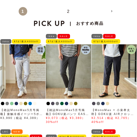
1
2
PICK UP
おすすめ商品
|
ikka
SALE
ikka
SALE
ikka
ﾓｱｵﾌ最大4000off
ﾓｱｵﾌ最大4000off
ﾓｱｵﾌ最大4000off
【雑誌MonoMax5月号掲
【雑誌MonoMax5月号掲
【MonoMax × 小泉孝太
載】接触冷感イージー5ポケ
載】GOKU楽パンツ EASY
郎】GOKU楽 AIRクロップ
ット
¥3,990（税込 ¥4,389）
STRETCH 冷感アンクル
¥3,073（税込 ¥3,380）
ドパンツ「小泉孝太郎さん着
¥2,514（税込 ¥2,765）
【接触冷感】「小泉孝太郎さ
30%off
用モデル」
40%off
ん着用モデル」
LBC
NEW
ikka
SALE
ﾓｱｵﾌ最大4000off
SALE
ikka
ﾓｱｵﾌ最大4000off
ﾓｱｵﾌ最大4000off