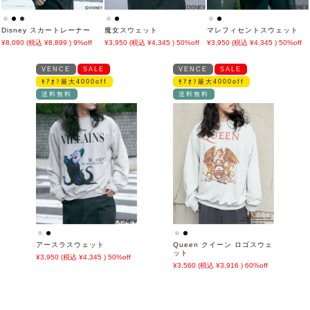
Disney スカートレーナー
魔女スウェット
マレフィセントスウェット
8,090
8,899
9%off
3,950
4,345
50%off
3,950
4,345
50%off
VENCE
SALE
VENCE
SALE
ﾓｱｵﾌ最大4000off
ﾓｱｵﾌ最大4000off
送料無料
送料無料
アースラスウェット
Queen クイーン ロゴスウェ
ット
3,950
4,345
50%off
3,560
3,916
60%off