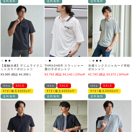
送料無料
送料無料
送料無料
【接触冷感】デニムライクニ
THRASHER スラッシャー
冷感リンクスジャカード市松
ットカラーポロシャツ
鹿の子ポロシャツ
ポロシャツ
3,990
4,389
3,764
4,140
23%off
2,793
3,072
30%off
ikka
SALE
ikka
SALE
ikka
SALE
ﾓｱｵﾌ最大4000off
ﾓｱｵﾌ最大4000off
ﾓｱｵﾌ最大4000off
送料無料
送料無料
送料無料