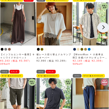
【インフルエンサー着用】キ
裾レース切り替えドルマンプ
【MonoMax × 小泉孝太
ャミワイドサロペット
ルオーバー
郎】冷感パナマレギュラーカ
¥3,243（税込 ¥3,567）
¥2,990（税込 ¥3,289）
ラー半袖シャツ「小泉孝太郎
¥2,145（税込 ¥2,359）
35%off
さん着用モデル」
50%off
ikka
SALE
ikka
SALE
ﾓｱｵﾌ最大4000off
ﾓｱｵﾌ最大4000off
ikka
ﾓｱｵﾌ最大4000off