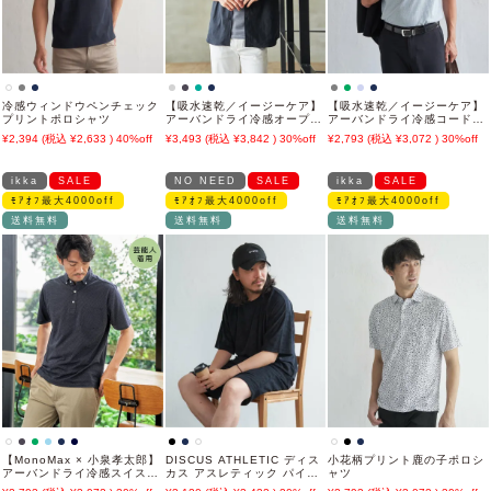
冷感ウィンドウペンチェック
【吸水速乾／イージーケア】
【吸水速乾／イージーケア】
プリントポロシャツ
アーバンドライ冷感オープン
アーバンドライ冷感コードレ
ポロシャツ
ーンポロシャツ
2,394
2,633
40%off
3,493
3,842
30%off
2,793
3,072
30%off
ikka
SALE
NO NEED
SALE
ikka
SALE
ﾓｱｵﾌ最大4000off
ﾓｱｵﾌ最大4000off
ﾓｱｵﾌ最大4000off
送料無料
送料無料
送料無料
【MonoMax × 小泉孝太郎】
DISCUS ATHLETIC ディス
小花柄プリント鹿の子ポロシ
アーバンドライ冷感スイスボ
カス アスレティック パイル
ャツ
タンダウンポロシャツ「小泉
セットアップ