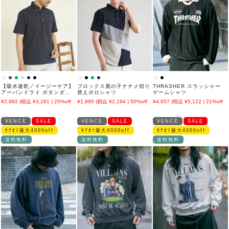
【吸水速乾／イージーケア】
ブロックス鹿の子ナナメ切り
THRASHER スラッシャー
アーバンドライ ボタンダウ
替えポロシャツ
ゲームシャツ
ンポロシャツ
2,992
3,291
25%off
1,995
2,194
50%off
4,657
5,122
21%off
VENCE
SALE
VENCE
SALE
VENCE
SALE
ﾓｱｵﾌ最大4000off
ﾓｱｵﾌ最大4000off
ﾓｱｵﾌ最大4000off
送料無料
送料無料
送料無料