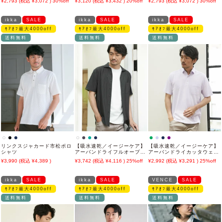
2,793
3,072
30%off
3,120
3,432
20%off
2,793
3,072
30%off
孝太郎さん着用モデル」
ikka
SALE
ikka
SALE
ikka
SALE
ﾓｱｵﾌ最大4000off
ﾓｱｵﾌ最大4000off
ﾓｱｵﾌ最大4000off
送料無料
送料無料
送料無料
リンクスジャカード市松ポロ
【吸水速乾／イージーケア】
【吸水速乾／イージーケア】
シャツ
アーバンドライフルオープン
アーバンドライカッタウェー
ポロ
ポロシャツ
3,990
4,389
3,742
4,116
25%off
2,992
3,291
25%off
ikka
SALE
ikka
SALE
VENCE
SALE
ﾓｱｵﾌ最大4000off
ﾓｱｵﾌ最大4000off
ﾓｱｵﾌ最大4000off
送料無料
送料無料
送料無料