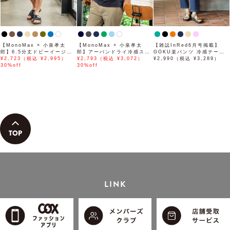
【MonoMax × 小泉孝太
【MonoMax × 小泉孝太
【雑誌InRed6月号掲載】
郎】6.5分丈ドビーイージー
郎】アーバンドライ冷感スイ
GOKU楽パンツ 冷感テーパ
ハーフパンツ「小泉孝太郎さ
¥2,723（税込 ¥2,995）
スボタンダウンポロシャツ
¥2,793（税込 ¥3,072）
ード【接触冷感】
¥2,990（税込 ¥3,289）
ん着用モデル」
30%off
「小泉孝太郎さん着用モデ
30%off
ル」
LINK