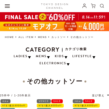
HOME
ALL ITEM
MENS
カットソー
その他カットソー
CATEGORY
カテゴリ検索
LADIES
MENS
KIDS
LIFESTYLE
ELECTRONICS
その他カットソー
25
件中
1
-
20
件表示
並び替え
ikka
VENCE
SALE
ikka
SALE
ﾓｱｵﾌ最大4000off
ﾓｱｵﾌ最大4000off
ﾓｱｵﾌ最大4000off