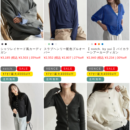
シャツレイヤード風カーディ
スラブヘンリー配色プルオー
【 notch. by yui 】バイカラ
ガン
バー
ーシアーカーディガン
3,185
3,503
35%off
2,552
2,807
27%off
2,940
3,234
30%off
notch.
SALE
VENCE
SALE
VENCE
SALE
ﾓｱｵﾌ最大4000off
ﾓｱｵﾌ最大4000off
ﾓｱｵﾌ最大4000off
送料無料
送料無料
送料無料