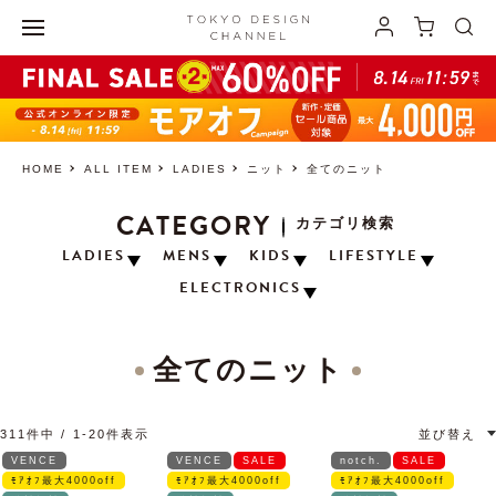
HOME
ALL ITEM
LADIES
ニット
全てのニット
CATEGORY
カテゴリ検索
LADIES
MENS
KIDS
LIFESTYLE
ELECTRONICS
全てのニット
311
件中
1
-
20
件表示
並び替え
VENCE
VENCE
SALE
notch.
SALE
ﾓｱｵﾌ最大4000off
ﾓｱｵﾌ最大4000off
ﾓｱｵﾌ最大4000off