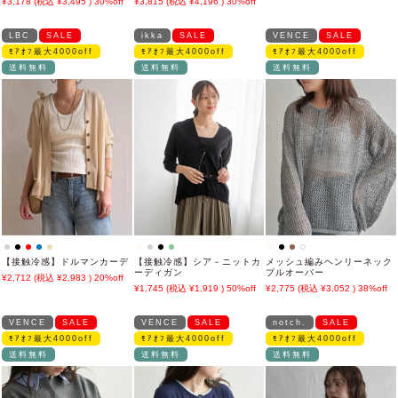
3,178
3,495
30%off
3,815
4,196
30%off
LBC
SALE
ikka
SALE
VENCE
SALE
ﾓｱｵﾌ最大4000off
ﾓｱｵﾌ最大4000off
ﾓｱｵﾌ最大4000off
送料無料
送料無料
送料無料
【接触冷感】ドルマンカーデ
【接触冷感】シア－ニットカ
メッシュ編みヘンリーネック
ーディガン
プルオーバー
2,712
2,983
20%off
1,745
1,919
50%off
2,775
3,052
38%off
VENCE
SALE
VENCE
SALE
notch.
SALE
ﾓｱｵﾌ最大4000off
ﾓｱｵﾌ最大4000off
ﾓｱｵﾌ最大4000off
送料無料
送料無料
送料無料