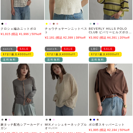
クロシェ編みニットポロ
チョウチョヤーンニットベス
BEVERLY HILLS POLO
ト
CLUB ビバリーヒルズポロク
1,815
1,996
50%off
ラブ メッシュワイドポロニ
2,181
2,399
38%off
3,992
4,391
20%off
ット
notch.
SALE
notch.
SALE
LBC
SALE
ﾓｱｵﾌ最大4000off
ﾓｱｵﾌ最大4000off
ﾓｱｵﾌ最大4000off
送料無料
送料無料
送料無料
麻タッチ配色シアーカーディ
MIXメッシュキーネックプル
ポロ襟スキッパーニット
ガン
オーバー
1,995
2,194
50%off