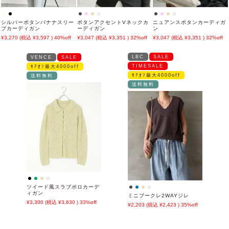
シルバーボタンバナナスリー
ボタンアクセントVネックカ
ニュアンスボタンカーディガ
ブカーディガン
ーディガン
ン
3,270
3,597
40%off
3,047
3,351
32%off
3,047
3,351
32%off
LBC
SALE
VENCE
SALE
TIMESALE
ﾓｱｵﾌ最大4000off
ﾓｱｵﾌ最大4000off
送料無料
送料無料
ツイード風スラブポロカーデ
ィガン
ミニブークレ2WAYジレ
3,300
3,630
33%off
2,203
2,423
35%off