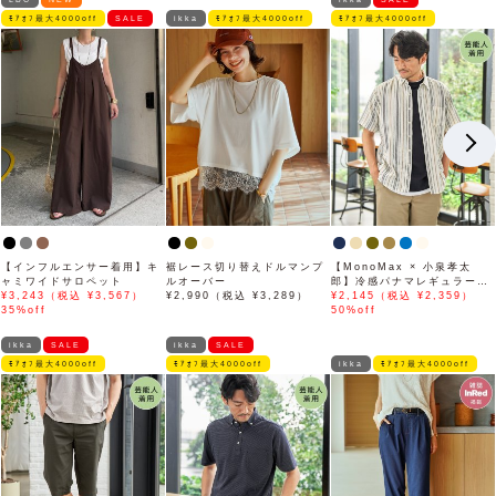
ﾓｱｵﾌ最大4000off
SALE
ikka
ﾓｱｵﾌ最大4000off
ﾓｱｵﾌ最大4000off
【インフルエンサー着用】キ
裾レース切り替えドルマンプ
【MonoMax × 小泉孝太
ャミワイドサロペット
ルオーバー
郎】冷感パナマレギュラーカ
¥3,243（税込 ¥3,567）
¥2,990（税込 ¥3,289）
ラー半袖シャツ「小泉孝太郎
¥2,145（税込 ¥2,359）
35%off
さん着用モデル」
50%off
ikka
SALE
ikka
SALE
ﾓｱｵﾌ最大4000off
ﾓｱｵﾌ最大4000off
ikka
ﾓｱｵﾌ最大4000off