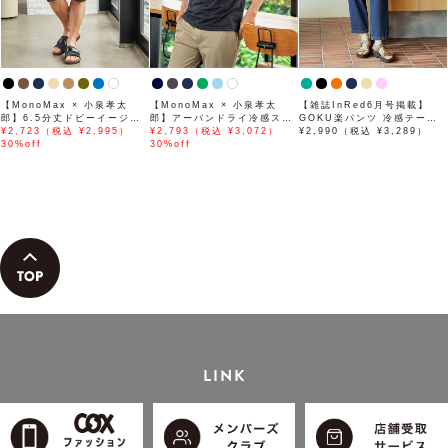
【MonoMax × 小泉孝太
【MonoMax × 小泉孝太
【雑誌InRed6月号掲載】
郎】6.5分丈ドビーイージー
郎】アーバンドライ冷感スイ
GOKU楽パンツ 冷感テーパ
ハーフパンツ「小泉孝太郎さ
¥2,723（税込 ¥2,995）
スボタンダウンポロシャツ
¥2,793（税込 ¥3,072）
ード【接触冷感】
¥2,990（税込 ¥3,289）
ん着用モデル」
30%off
「小泉孝太郎さん着用モデ
30%off
ル」
LINK