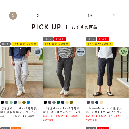
1
2
…
16
PICK UP
おすすめ商品
|
ikka
SALE
ikka
SALE
ikka
ﾓｱｵﾌ最大4000off
ﾓｱｵﾌ最大4000off
ﾓｱｵﾌ最大4000off
【雑誌MonoMax5月号掲
【雑誌MonoMax5月号掲
【MonoMax × 小泉孝太
載】接触冷感イージー5ポケ
載】GOKU楽パンツ EASY
郎】GOKU楽 AIRクロップ
ット
¥3,990（税込 ¥4,389）
STRETCH 冷感アンクル
¥3,073（税込 ¥3,380）
ドパンツ「小泉孝太郎さん着
¥2,514（税込 ¥2,765）
【接触冷感】「小泉孝太郎さ
30%off
用モデル」
40%off
ん着用モデル」
LBC
NEW
ikka
SALE