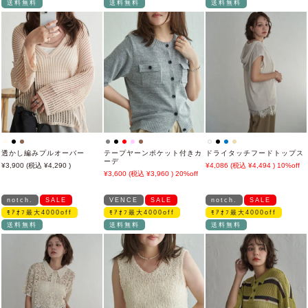
送料無料
送料無料
送料無料
透かし編みプルオーバー
テープヤーンポケット付きカ
ドライタッチフードトップス
ーデ
3,900
4,290
4,086
4,494
10%off
3,600
3,960
20%off
notch.
SALE
VENCE
SALE
notch.
SALE
ﾓｱｵﾌ最大4000off
ﾓｱｵﾌ最大4000off
ﾓｱｵﾌ最大4000off
送料無料
送料無料
送料無料