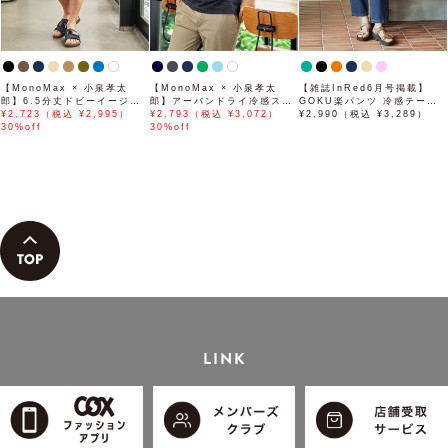
【MonoMax × 小泉孝太
【MonoMax × 小泉孝太
【雑誌InRed6月号掲載】
郎】6.5分丈ドビーイージー
郎】アーバンドライ冷感スイ
GOKU楽パンツ 冷感テーパ
ハーフパンツ「小泉孝太郎さ
¥2,723（税込 ¥2,995）
スボタンダウンポロシャツ
¥2,793（税込 ¥3,072）
ード【接触冷感】
¥2,990（税込 ¥3,289）
ん着用モデル」
30%off
「小泉孝太郎さん着用モデ
30%off
ル」
LINK