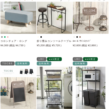
コロンチェア・ロング
折り畳みコンソールテーブル
ﾙｴｰﾙ ｻｲﾝｽﾀﾝﾄﾞ
4,300
4,730
5,200
5,720
2,600
2,860
LBC
web限定
LBC
web限定
TDCBS
送料無料
送料無料
送料無料