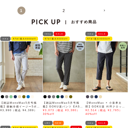
1
2
PICK UP
おすすめ商品
|
ikka
SALE
ikka
SALE
ikka
ﾓｱｵﾌ最大4000off
ﾓｱｵﾌ最大4000off
ﾓｱｵﾌ最大4000off
【雑誌MonoMax5月号掲
【雑誌MonoMax5月号掲
【MonoMax × 小泉孝太
載】接触冷感イージー5ポケ
載】GOKU楽パンツ EASY
郎】GOKU楽 AIRクロップ
ット
¥3,990（税込 ¥4,389）
STRETCH 冷感アンクル
¥3,073（税込 ¥3,380）
ドパンツ「小泉孝太郎さん着
¥2,514（税込 ¥2,765）
【接触冷感】「小泉孝太郎さ
30%off
用モデル」
40%off
ん着用モデル」
LBC
NEW
ikka
SALE
ikka
ﾓｱｵﾌ最大4000off
ﾓｱｵﾌ最大4000off
SALE
ﾓｱｵﾌ最大4000off