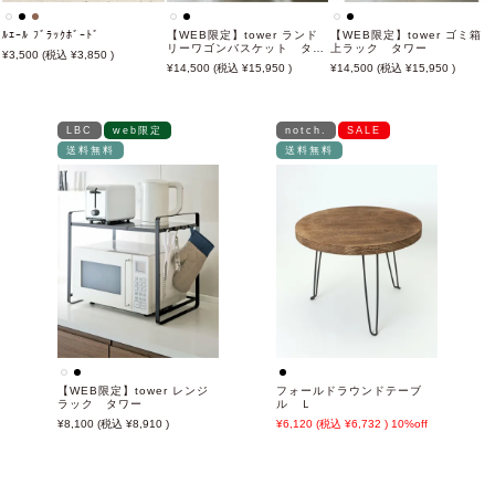
ﾙｴｰﾙ ﾌﾞﾗｯｸﾎﾞｰﾄﾞ
【WEB限定】tower ランド
【WEB限定】tower ゴミ箱
リーワゴンバスケット タワ
上ラック タワー
3,500
3,850
ー
14,500
15,950
14,500
15,950
LBC
web限定
notch.
SALE
送料無料
送料無料
【WEB限定】tower レンジ
フォールドラウンドテーブ
ラック タワー
ル Ｌ
8,100
8,910
6,120
6,732
10%off