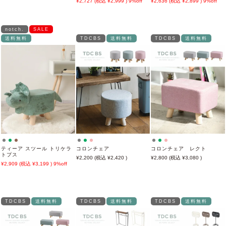
2,727
2,999
9%off
2,636
2,899
9%off
notch.
SALE
送料無料
TDCBS
送料無料
TDCBS
送料無料
ティーア スツール トリケラ
コロンチェア
コロンチェア レクト
トプス
2,200
2,420
2,800
3,080
2,909
3,199
9%off
TDCBS
送料無料
TDCBS
送料無料
TDCBS
送料無料