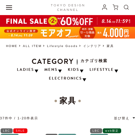
HOME
ALL ITEM
Lifestyle Goods
インテリア
家具
CATEGORY
カテゴリ検索
LADIES
MENS
KIDS
LIFESTYLE
ELECTRONICS
家具
37
件中
1
-
20
件表示
並び替え
LBC
SALE
LBC
web限定