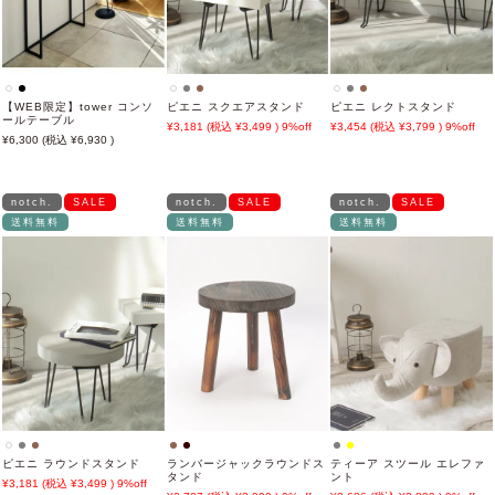
【WEB限定】tower コンソ
ピエニ スクエアスタンド
ピエニ レクトスタンド
ールテーブル
3,181
3,499
9%off
3,454
3,799
9%off
6,300
6,930
notch.
SALE
notch.
SALE
notch.
SALE
送料無料
送料無料
送料無料
ピエニ ラウンドスタンド
ランバージャックラウンドス
ティーア スツール エレファ
タンド
ント
3,181
3,499
9%off