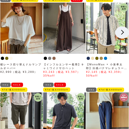
裾レース切り替えドルマンプ
【インフルエンサー着用】キ
【MonoMax × 小泉孝太
ルオーバー
ャミワイドサロペット
郎】冷感パナマレギュラーカ
¥2,990（税込 ¥3,289）
¥3,243（税込 ¥3,567）
ラー半袖シャツ「小泉孝太郎
¥2,145（税込 ¥2,359）
35%off
さん着用モデル」
50%off
ikka
SALE
ikka
SALE
ﾓｱｵﾌ最大4000off
ﾓｱｵﾌ最大4000off
ikka
ﾓｱｵﾌ最大4000off