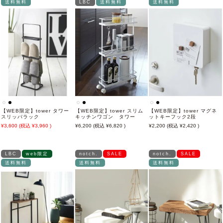
送料無料
LBC
送料無料
送料無料
【WEB限定】tower タワー
【WEB限定】tower スリム
【WEB限定】tower マグネ
スリッパラック
キッチンワゴン タワー
ットキーフック2段
3,600
3,960
6,200
6,820
2,200
2,420
LBC
web限定
notch.
SALE
notch.
SALE
送料無料
送料無料
送料無料