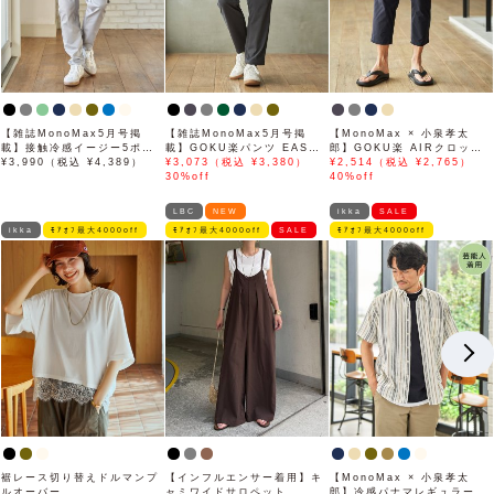
【雑誌MonoMax5月号掲
【雑誌MonoMax5月号掲
【MonoMax × 小泉孝太
載】接触冷感イージー5ポケ
載】GOKU楽パンツ EASY
郎】GOKU楽 AIRクロップ
ット
¥3,990（税込 ¥4,389）
STRETCH 冷感アンクル
¥3,073（税込 ¥3,380）
ドパンツ「小泉孝太郎さん着
¥2,514（税込 ¥2,765）
【接触冷感】「小泉孝太郎さ
30%off
用モデル」
40%off
ん着用モデル」
LBC
NEW
ikka
SALE
ikka
ﾓｱｵﾌ最大4000off
ﾓｱｵﾌ最大4000off
SALE
ﾓｱｵﾌ最大4000off
裾レース切り替えドルマンプ
【インフルエンサー着用】キ
【MonoMax × 小泉孝太
ルオーバー
ャミワイドサロペット
郎】冷感パナマレギュラーカ