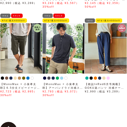
¥2,990（税込 ¥3,289）
¥3,243（税込 ¥3,567）
ラー半袖シャツ「小泉孝太郎
¥2,145（税込 ¥2,359）
35%off
さん着用モデル」
50%off
ikka
SALE
ikka
SALE
ﾓｱｵﾌ最大4000off
ﾓｱｵﾌ最大4000off
ikka
ﾓｱｵﾌ最大4000off
【MonoMax × 小泉孝太
【MonoMax × 小泉孝太
【雑誌InRed6月号掲載】
郎】6.5分丈ドビーイージー
郎】アーバンドライ冷感スイ
GOKU楽パンツ 冷感テーパ
ハーフパンツ「小泉孝太郎さ
¥2,723（税込 ¥2,995）
スボタンダウンポロシャツ
¥2,793（税込 ¥3,072）
ード【接触冷感】
¥2,990（税込 ¥3,289）
ん着用モデル」
30%off
「小泉孝太郎さん着用モデ
30%off
ル」