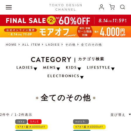
HOME
ALL ITEM
LADIES
その他
全てのその他
CATEGORY
カテゴリ検索
LADIES
MENS
KIDS
LIFESTYLE
ELECTRONICS
全てのその他
2
件中
1
-
2
件表示
並び替え
ikka
SALE
notch.
ﾓｱｵﾌ最大4000off
ﾓｱｵﾌ最大4000off