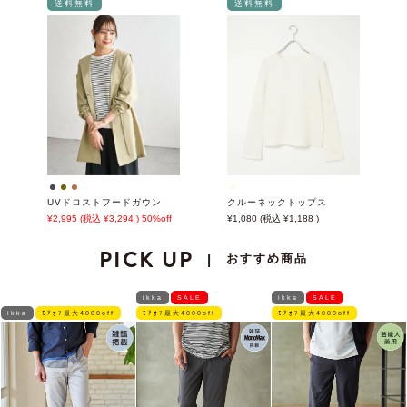
送料無料
送料無料
UVドロストフードガウン
クルーネックトップス
2,995
3,294
50%off
1,080
1,188
PICK UP
おすすめ商品
|
ikka
SALE
ikka
SALE
ikka
ﾓｱｵﾌ最大4000off
ﾓｱｵﾌ最大4000off
ﾓｱｵﾌ最大4000off