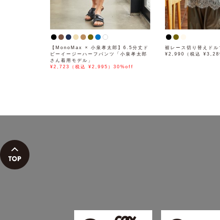
【MonoMax × 小泉孝太郎】6.5分丈ド
裾レース切り替えドル
ビーイージーハーフパンツ「小泉孝太郎
¥2,990（税込 ¥3,2
さん着用モデル」
¥2,723（税込 ¥2,995）30%off