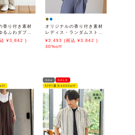
の香り付き素材
オリジナルの香り付き素材
ゆるふわダブル
レディス・ランダムストラ
トソーロングパ
イプジャガードカットソー
3,842
3,493
3,842
羽織
30%off
ikka
SALE
off
ﾓｱｵﾌ最大4000off