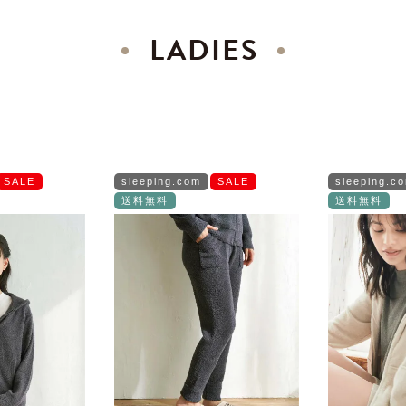
LADIES
SALE
sleeping.com
SALE
sleeping.c
送料無料
送料無料