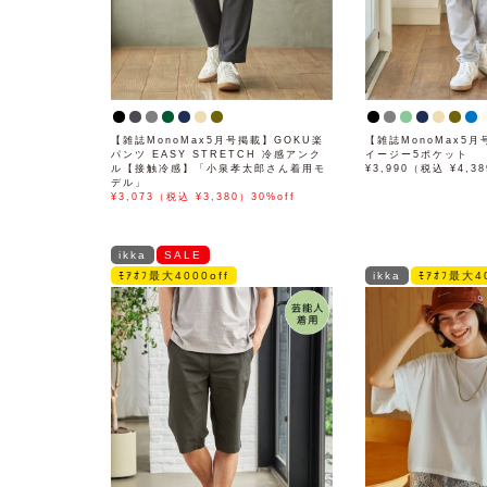
【雑誌MonoMax5月号掲載】GOKU楽
【雑誌MonoMax5
パンツ EASY STRETCH 冷感アンク
イージー5ポケット
ル【接触冷感】「小泉孝太郎さん着用モ
¥3,990（税込 ¥4,3
デル」
¥3,073（税込 ¥3,380）30%off
ikka
SALE
ﾓｱｵﾌ最大4000off
ikka
ﾓｱｵﾌ最大40