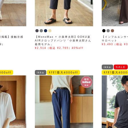
月号掲載】接触冷感
【MonoMax × 小泉孝太郎】GOKU楽
【インフルエンサ
AIRクロップドパンツ「小泉孝太郎さん
サロペット
89）
着用モデル」
¥3,493（税込 ¥3
¥2,514（税込 ¥2,765）40%off
ikka
SALE
00off
ikka
ﾓｱｵﾌ最大4000off
ﾓｱｵﾌ最大4000