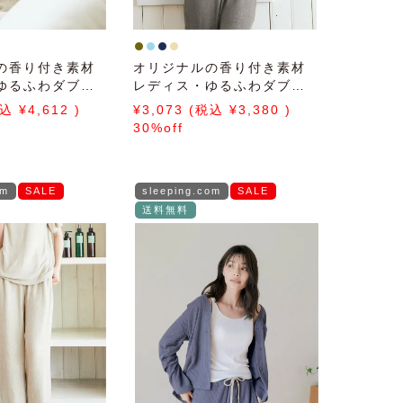
の香り付き素材
オリジナルの香り付き素材
ゆるふわダブル
レディス・ゆるふわダブル
トソージップア
パイルカットソー半袖トッ
4,612
3,073
3,380
ー
プス
30%off
om
SALE
sleeping.com
SALE
送料無料