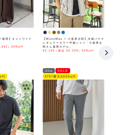
ー着用】キャミワイド
【MonoMax × 小泉孝太郎】冷感パナマ
レギュラーカラー半袖シャツ「小泉孝太
,842）30%off
郎さん着用モデル」
¥2,145（税込 ¥2,359）50%off
ikka
SALE
off
ﾓｱｵﾌ最大4000off