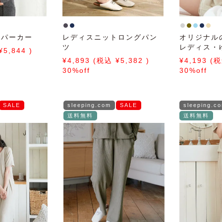
トパーカー
レディスニットロングパン
オリジナル
ツ
レディス・
5,844
パイルカッ
4,893
5,382
4,193
ップパーカ
30%off
30%off
SALE
sleeping.com
SALE
sleeping.c
送料無料
送料無料