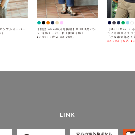
マンプルオーバー
【雑誌InRed6月号掲載】GOKU楽パン
【MonoMax 
89）
ツ 冷感テーパード【接触冷感】
ライ冷感スイスボ
¥2,990（税込 ¥3,289）
「小泉孝太郎さん
¥2,793（税込 ¥3
LINK