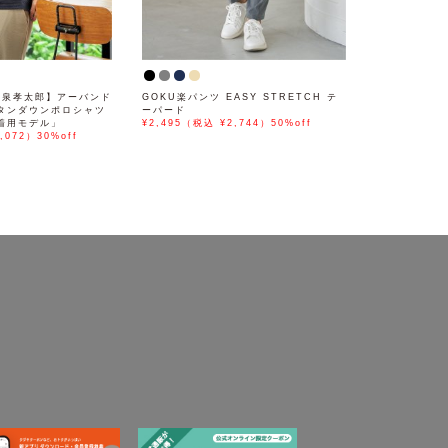
× 小泉孝太郎】アーバンド
GOKU楽パンツ EASY STRETCH テ
タンダウンポロシャツ
ーパード
着用モデル」
¥2,495（税込 ¥2,744）50%off
,072）30%off