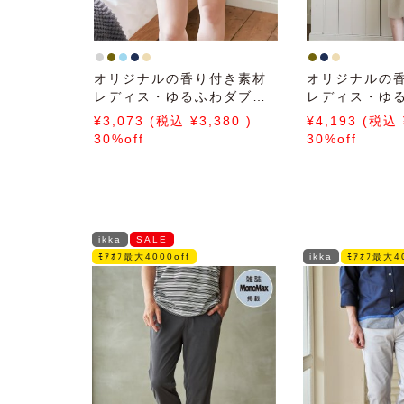
オリジナルの香り付き素材
オリジナルの
レディス・ゆるふわダブル
レディス・ゆ
パイルカットソーハーフパ
パイルカット
3,073
3,380
4,193
ンツ
ピース
30%off
30%off
ikka
SALE
ﾓｱｵﾌ最大4000off
ikka
ﾓｱｵﾌ最大40