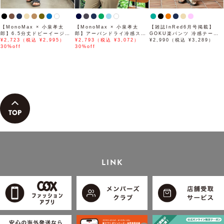
【MonoMax × 小泉孝太
【MonoMax × 小泉孝太
【雑誌InRed6月号掲載】
郎】6.5分丈ドビーイージー
郎】アーバンドライ冷感スイ
GOKU楽パンツ 冷感テーパ
ハーフパンツ「小泉孝太郎さ
¥2,723（税込 ¥2,995）
スボタンダウンポロシャツ
¥2,793（税込 ¥3,072）
ード【接触冷感】
¥2,990（税込 ¥3,289）
ん着用モデル」
30%off
「小泉孝太郎さん着用モデ
30%off
ル」
LINK