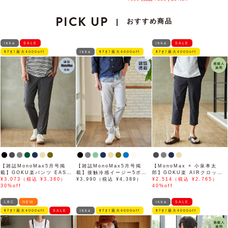
PICK UP
おすすめ商品
|
ikka
SALE
ikka
SALE
ﾓｱｵﾌ最大4000off
ikka
ﾓｱｵﾌ最大4000off
ﾓｱｵﾌ最大4000off
【雑誌MonoMax5月号掲
【雑誌MonoMax5月号掲
【MonoMax × 小泉孝太
載】GOKU楽パンツ EASY
載】接触冷感イージー5ポケ
郎】GOKU楽 AIRクロップ
STRETCH 冷感アンクル
¥3,073（税込 ¥3,380）
ット
¥3,990（税込 ¥4,389）
ドパンツ「小泉孝太郎さん着
¥2,514（税込 ¥2,765）
【接触冷感】「小泉孝太郎さ
30%off
用モデル」
40%off
ん着用モデル」
LBC
NEW
ikka
SALE
ﾓｱｵﾌ最大4000off
SALE
ikka
ﾓｱｵﾌ最大4000off
ﾓｱｵﾌ最大4000off