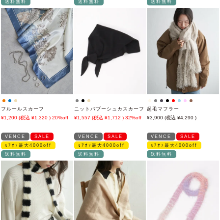
送料無料
送料無料
送料無料
フルールスカーフ
ニットバブーシュカスカーフ
起毛マフラー
1,200
1,320
20%off
1,557
1,712
32%off
3,900
4,290
VENCE
SALE
VENCE
SALE
VENCE
SALE
ﾓｱｵﾌ最大4000off
ﾓｱｵﾌ最大4000off
ﾓｱｵﾌ最大4000off
送料無料
送料無料
送料無料