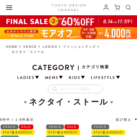
HOME
VENCE
LADIES
ファッショングッズ
ネクタイ・ストール
CATEGORY
カテゴリ検索
LADIES
MENS
KIDS
LIFESTYLE
ネクタイ・ストール
8
件中
1
-
8
件表示
並び替え
VENCE
SALE
VENCE
SALE
VENCE
ﾓｱｵﾌ最大4000off
ﾓｱｵﾌ最大4000off
ﾓｱｵﾌ最大4000off