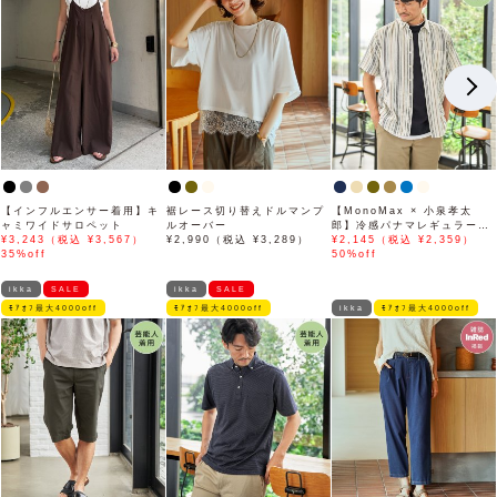
【インフルエンサー着用】キ
裾レース切り替えドルマンプ
【MonoMax × 小泉孝太
ャミワイドサロペット
ルオーバー
郎】冷感パナマレギュラーカ
¥3,243（税込 ¥3,567）
¥2,990（税込 ¥3,289）
ラー半袖シャツ「小泉孝太郎
¥2,145（税込 ¥2,359）
35%off
さん着用モデル」
50%off
ikka
SALE
ikka
SALE
ﾓｱｵﾌ最大4000off
ﾓｱｵﾌ最大4000off
ikka
ﾓｱｵﾌ最大4000off