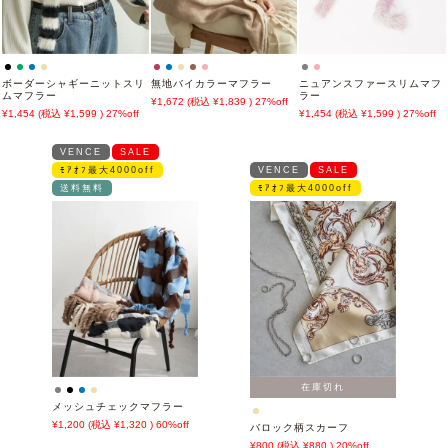
ボーダーシャギーニットスリ
無地バイカラーマフラー
ニュアンスファースリムマフ
ムマフラー
ラー
1,672
1,839
27%off
1,454
1,599
27%off
1,454
1,599
27%off
VENCE
SALE
ﾓｱｵﾌ最大4000off
VENCE
SALE
送料無料
ﾓｱｵﾌ最大4000off
在庫切れ
メッシュチェックマフラー
1,200
1,320
60%off
バロック柄スカーフ
800
880
20%off