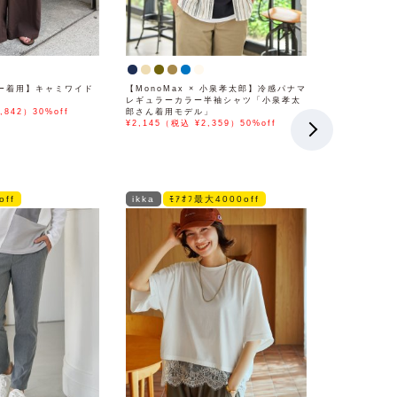
ー着用】キャミワイド
【MonoMax × 小泉孝太郎】冷感パナマ
レギュラーカラー半袖シャツ「小泉孝太
,842）30%off
郎さん着用モデル」
¥2,145（税込 ¥2,359）50%off
off
ikka
ﾓｱｵﾌ最大4000off