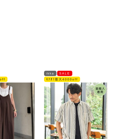
ikka
SALE
off
ﾓｱｵﾌ最大4000off