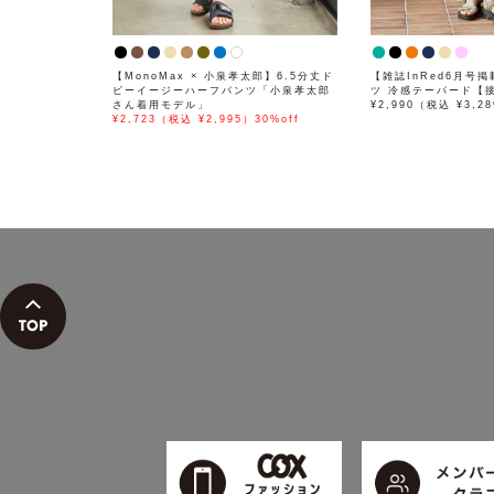
【MonoMax × 小泉孝太郎】6.5分丈ド
【雑誌InRed6月号
ビーイージーハーフパンツ「小泉孝太郎
ツ 冷感テーパード【
さん着用モデル」
¥2,990（税込 ¥3,2
¥2,723（税込 ¥2,995）30%off