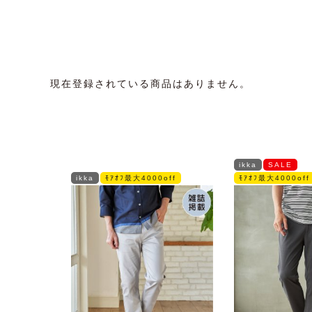
現在登録されている商品はありません。
ikka
SALE
ikka
ﾓｱｵﾌ最大4000off
ﾓｱｵﾌ最大4000off