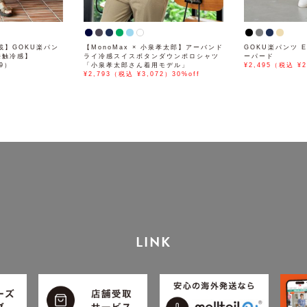
掲載】GOKU楽パン
【MonoMax × 小泉孝太郎】アーバンド
GOKU楽パンツ E
接触冷感】
ライ冷感スイスボタンダウンポロシャツ
ーパード
89）
「小泉孝太郎さん着用モデル」
¥2,495（税込 ¥2
¥2,793（税込 ¥3,072）30%off
LINK