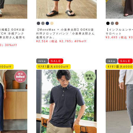
号掲載】GOKU楽
【MonoMax × 小泉孝太郎】GOKU楽
【インフルエンサ
ETCH 冷感アンク
AIRクロップドパンツ「小泉孝太郎さん
サロペット
孝太郎さん着用モ
着用モデル」
¥3,493（税込 ¥3
¥2,514（税込 ¥2,765）40%off
0）30%off
ikka
SALE
ikka
SALE
00off
ﾓｱｵﾌ最大4000off
ﾓｱｵﾌ最大4000