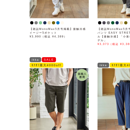
【雑誌MonoMax5月号掲載】接触冷感
【雑誌MonoMax5月
イージー5ポケット
パンツ EASY STR
¥3,990（税込 ¥4,389）
ル【接触冷感】「小泉
デル」
¥3,073（税込 ¥3,38
ikka
SALE
ﾓｱｵﾌ最大4000off
ikka
ﾓｱｵﾌ最大40