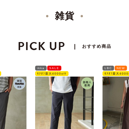
雑貨
PICK UP
|
おすすめ商品
ikka
SALE
LBC
NEW
ﾓｱｵﾌ最大4000off
ﾓｱｵﾌ最大4000