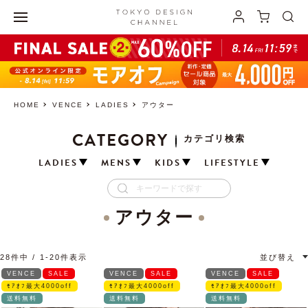
HOME
VENCE
LADIES
アウター
CATEGORY
カテゴリ検索
LADIES
MENS
KIDS
LIFESTYLE
アウター
28
件中
1
-
20
件表示
並び替え
VENCE
SALE
VENCE
SALE
VENCE
SALE
ﾓｱｵﾌ最大4000off
ﾓｱｵﾌ最大4000off
ﾓｱｵﾌ最大4000off
送料無料
送料無料
送料無料