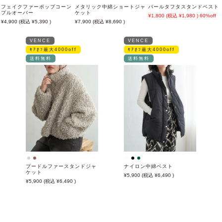
フェイクファーポップコーン
メタリック中綿ショートジャ
パールタフタスタンドベスト
プルオーバー
ケット
1,800
1,980
60%off
4,900
5,390
7,900
8,690
VENCE
VENCE
ﾓｱｵﾌ最大4000off
ﾓｱｵﾌ最大4000off
送料無料
送料無料
プードルファースタンドジャ
ナイロン中綿ベスト
ケット
5,900
6,490
5,900
6,490