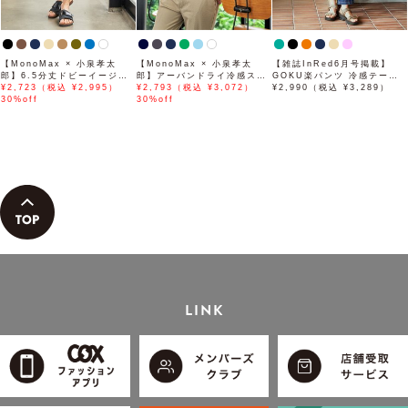
【MonoMax × 小泉孝太
【MonoMax × 小泉孝太
【雑誌InRed6月号掲載】
郎】6.5分丈ドビーイージー
郎】アーバンドライ冷感スイ
GOKU楽パンツ 冷感テーパ
ハーフパンツ「小泉孝太郎さ
¥2,723（税込 ¥2,995）
スボタンダウンポロシャツ
¥2,793（税込 ¥3,072）
ード【接触冷感】
¥2,990（税込 ¥3,289）
ん着用モデル」
30%off
「小泉孝太郎さん着用モデ
30%off
ル」
LINK