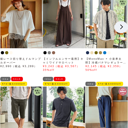
裾レース切り替えドルマンプ
【インフルエンサー着用】キ
【MonoMax × 小泉孝太
ルオーバー
ャミワイドサロペット
郎】冷感パナマレギュラーカ
¥2,990（税込 ¥3,289）
¥3,243（税込 ¥3,567）
ラー半袖シャツ「小泉孝太郎
¥2,145（税込 ¥2,359）
35%off
さん着用モデル」
50%off
ikka
SALE
ikka
SALE
ﾓｱｵﾌ最大4000off
ﾓｱｵﾌ最大4000off
ikka
ﾓｱｵﾌ最大4000off