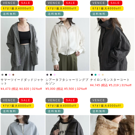
VENCE
SALE
VENCE
SALE
VENCE
SALE
ﾓｱｵﾌ最大4000off
ﾓｱｵﾌ最大4000off
ﾓｱｵﾌ最大4000off
送料無料
送料無料
送料無料
サマーツイードダッドジャケ
シアータフタシャーリングブ
ナイロンモンスターコート
ット
ルゾン
4,745
5,219
31%off
4,473
4,920
31%off
5,000
5,500
32%off
VENCE
SALE
VENCE
SALE
VENCE
ﾓｱｵﾌ最大4000off
ﾓｱｵﾌ最大4000off
ﾓｱｵﾌ最大4000off
送料無料
送料無料
送料無料