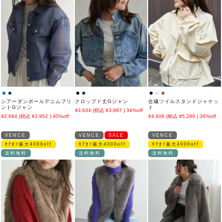
シアーダンボールデニムプリ
クロップド丈Gジャン
合繊ツイルスタンドジャケッ
ントGジャン
ト
3,634
3,997
34%off
2,684
2,952
40%off
4,806
5,286
36%off
VENCE
VENCE
SALE
VENCE
ﾓｱｵﾌ最大4000off
ﾓｱｵﾌ最大4000off
ﾓｱｵﾌ最大4000off
送料無料
送料無料
送料無料