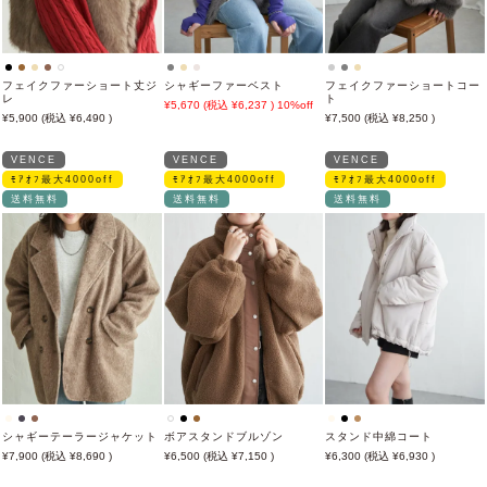
フェイクファーショート丈ジ
シャギーファーベスト
フェイクファーショートコー
レ
ト
5,670
6,237
10%off
5,900
6,490
7,500
8,250
VENCE
VENCE
VENCE
ﾓｱｵﾌ最大4000off
ﾓｱｵﾌ最大4000off
ﾓｱｵﾌ最大4000off
送料無料
送料無料
送料無料
シャギーテーラージャケット
ボアスタンドブルゾン
スタンド中綿コート
7,900
8,690
6,500
7,150
6,300
6,930