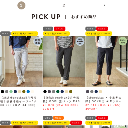
1
2
PICK UP
おすすめ商品
|
ikka
SALE
ikka
SALE
ikka
ﾓｱｵﾌ最大4000off
ﾓｱｵﾌ最大4000off
ﾓｱｵﾌ最大4000off
【雑誌MonoMax5月号掲
【雑誌MonoMax5月号掲
【MonoMax × 小泉孝太
載】接触冷感イージー5ポケ
載】GOKU楽パンツ EASY
郎】GOKU楽 AIRクロップ
ット
¥3,990（税込 ¥4,389）
STRETCH 冷感アンクル
¥3,073（税込 ¥3,380）
ドパンツ「小泉孝太郎さん着
¥2,514（税込 ¥2,765）
【接触冷感】「小泉孝太郎さ
30%off
用モデル」
40%off
ん着用モデル」
LBC
NEW
ikka
SALE
ikka
ﾓｱｵﾌ最大4000off
ﾓｱｵﾌ最大4000off
SALE
ﾓｱｵﾌ最大4000off