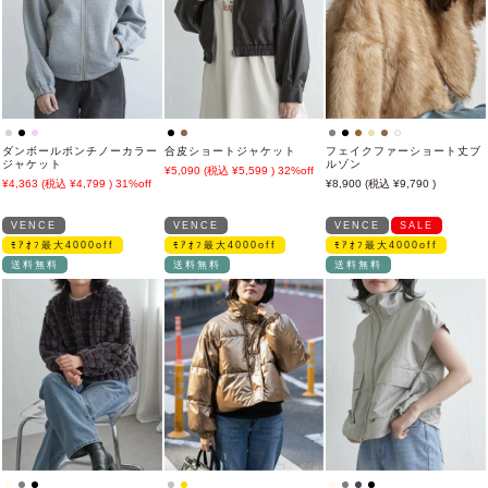
ダンボールポンチノーカラー
合皮ショートジャケット
フェイクファーショート丈ブ
ジャケット
ルゾン
5,090
5,599
32%off
4,363
4,799
31%off
8,900
9,790
VENCE
VENCE
VENCE
SALE
ﾓｱｵﾌ最大4000off
ﾓｱｵﾌ最大4000off
ﾓｱｵﾌ最大4000off
送料無料
送料無料
送料無料