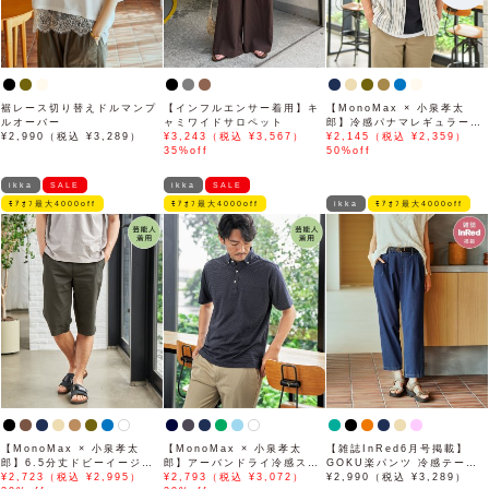
裾レース切り替えドルマンプ
【インフルエンサー着用】キ
【MonoMax × 小泉孝太
ルオーバー
ャミワイドサロペット
郎】冷感パナマレギュラーカ
¥2,990（税込 ¥3,289）
¥3,243（税込 ¥3,567）
ラー半袖シャツ「小泉孝太郎
¥2,145（税込 ¥2,359）
35%off
さん着用モデル」
50%off
ikka
SALE
ikka
SALE
ﾓｱｵﾌ最大4000off
ﾓｱｵﾌ最大4000off
ikka
ﾓｱｵﾌ最大4000off
【MonoMax × 小泉孝太
【MonoMax × 小泉孝太
【雑誌InRed6月号掲載】
郎】6.5分丈ドビーイージー
郎】アーバンドライ冷感スイ
GOKU楽パンツ 冷感テーパ
ハーフパンツ「小泉孝太郎さ
¥2,723（税込 ¥2,995）
スボタンダウンポロシャツ
¥2,793（税込 ¥3,072）
ード【接触冷感】
¥2,990（税込 ¥3,289）