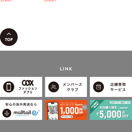
ん着用モデル」
30%off
「小泉孝太郎さん着用モデ
30%off
ル」
LINK