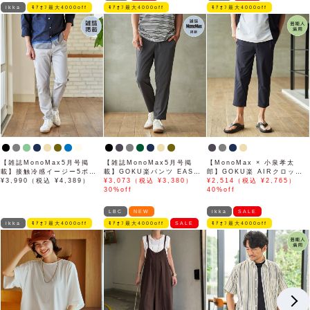
ikka
ﾓｱｵﾌ最大4000off
ﾓｱｵﾌ最大4000off
ﾓｱｵﾌ最大4000off
【雑誌MonoMax5月号掲
【雑誌MonoMax5月号掲
【MonoMax × 小泉孝太
載】接触冷感イージー5ポケ
載】GOKU楽パンツ EASY
郎】GOKU楽 AIRクロップ
ット
¥3,990（税込 ¥4,389）
STRETCH 冷感アンクル
¥3,073（税込 ¥3,380）
ドパンツ「小泉孝太郎さん着
¥2,514（税込 ¥2,765）
【接触冷感】「小泉孝太郎さ
30%off
用モデル」
40%off
ん着用モデル」
LBC
NEW
ikka
SALE
ikka
ﾓｱｵﾌ最大4000off
ﾓｱｵﾌ最大4000off
SALE
ﾓｱｵﾌ最大4000off