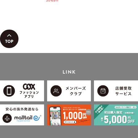
「小泉孝太郎さん着用モデ
30%off
ル」
LINK