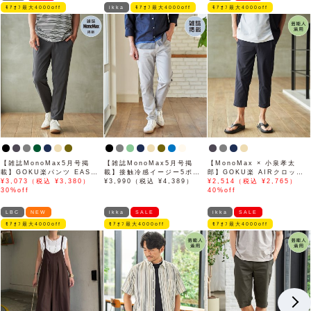
ﾓｱｵﾌ最大4000off
ikka
ﾓｱｵﾌ最大4000off
ﾓｱｵﾌ最大4000off
【雑誌MonoMax5月号掲
【雑誌MonoMax5月号掲
【MonoMax × 小泉孝太
載】GOKU楽パンツ EASY
載】接触冷感イージー5ポケ
郎】GOKU楽 AIRクロップ
STRETCH 冷感アンクル
¥3,073（税込 ¥3,380）
ット
¥3,990（税込 ¥4,389）
ドパンツ「小泉孝太郎さん着
¥2,514（税込 ¥2,765）
【接触冷感】「小泉孝太郎さ
30%off
用モデル」
40%off
ん着用モデル」
LBC
NEW
ikka
SALE
ikka
SALE
ﾓｱｵﾌ最大4000off
ﾓｱｵﾌ最大4000off
ﾓｱｵﾌ最大4000off