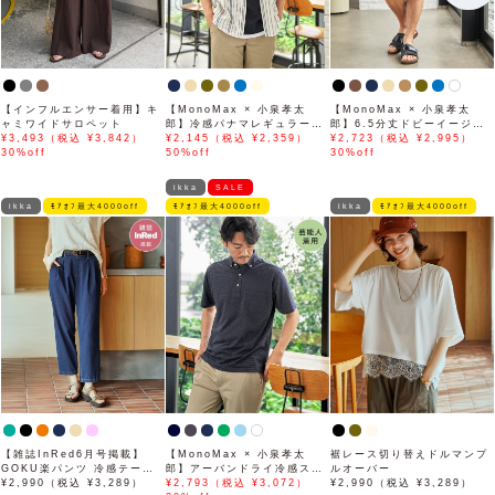
【インフルエンサー着用】キ
【MonoMax × 小泉孝太
【MonoMax × 小泉孝太
ャミワイドサロペット
郎】冷感パナマレギュラーカ
郎】6.5分丈ドビーイージー
¥3,493（税込 ¥3,842）
ラー半袖シャツ「小泉孝太郎
¥2,145（税込 ¥2,359）
ハーフパンツ「小泉孝太郎さ
¥2,723（税込 ¥2,995）
30%off
さん着用モデル」
50%off
ん着用モデル」
30%off
ikka
SALE
ikka
ﾓｱｵﾌ最大4000off
ﾓｱｵﾌ最大4000off
ikka
ﾓｱｵﾌ最大4000off
【雑誌InRed6月号掲載】
【MonoMax × 小泉孝太
裾レース切り替えドルマンプ
GOKU楽パンツ 冷感テーパ
郎】アーバンドライ冷感スイ
ルオーバー
ード【接触冷感】
¥2,990（税込 ¥3,289）
スボタンダウンポロシャツ
¥2,793（税込 ¥3,072）
¥2,990（税込 ¥3,289）