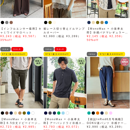
【インフルエンサー着用】キ
裾レース切り替えドルマンプ
【MonoMax × 小泉孝太
ャミワイドサロペット
ルオーバー
郎】冷感パナマレギュラーカ
¥3,243（税込 ¥3,567）
¥2,990（税込 ¥3,289）
ラー半袖シャツ「小泉孝太郎
¥2,145（税込 ¥2,359）
35%off
さん着用モデル」
50%off
ikka
SALE
ikka
SALE
ﾓｱｵﾌ最大4000off
ﾓｱｵﾌ最大4000off
ikka
ﾓｱｵﾌ最大4000off
【MonoMax × 小泉孝太
【MonoMax × 小泉孝太
【雑誌InRed6月号掲載】
郎】6.5分丈ドビーイージー
郎】アーバンドライ冷感スイ
GOKU楽パンツ 冷感テーパ
ハーフパンツ「小泉孝太郎さ
¥2,723（税込 ¥2,995）
スボタンダウンポロシャツ
¥2,793（税込 ¥3,072）
ード【接触冷感】
¥2,990（税込 ¥3,289）