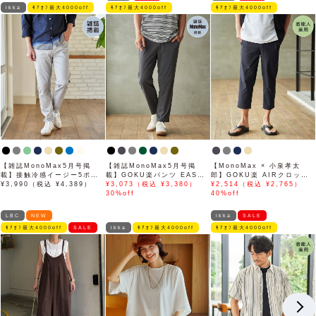
ikka
ﾓｱｵﾌ最大4000off
ﾓｱｵﾌ最大4000off
ﾓｱｵﾌ最大4000off
【雑誌MonoMax5月号掲
【雑誌MonoMax5月号掲
【MonoMax × 小泉孝太
載】接触冷感イージー5ポケ
載】GOKU楽パンツ EASY
郎】GOKU楽 AIRクロップ
ット
¥3,990（税込 ¥4,389）
STRETCH 冷感アンクル
¥3,073（税込 ¥3,380）
ドパンツ「小泉孝太郎さん着
¥2,514（税込 ¥2,765）
【接触冷感】「小泉孝太郎さ
30%off
用モデル」
40%off
ん着用モデル」
LBC
NEW
ikka
SALE
ﾓｱｵﾌ最大4000off
SALE
ikka
ﾓｱｵﾌ最大4000off
ﾓｱｵﾌ最大4000off