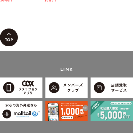
ん着用モデル」
30%off
「小泉孝太郎さん着用モデ
30%off
ル」
LINK