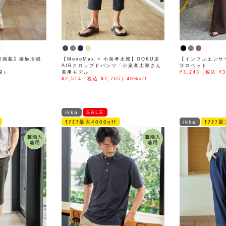
月号掲載】接触冷感
【MonoMax × 小泉孝太郎】GOKU楽
【インフルエンサ
AIRクロップドパンツ「小泉孝太郎さん
サロペット
89）
着用モデル」
¥3,243（税込 ¥3
¥2,514（税込 ¥2,765）40%off
ikka
SALE
ﾓｱｵﾌ最大4000off
ikka
ﾓｱｵﾌ最