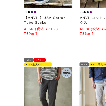
【ANVIL】USA Cotton
ANVILコッ
Tube Socks
クス
650
715
600
76%off
78%off
ikka
SALE
ﾓｱｵﾌ最大4000off
ikka
ﾓｱｵﾌ最大40