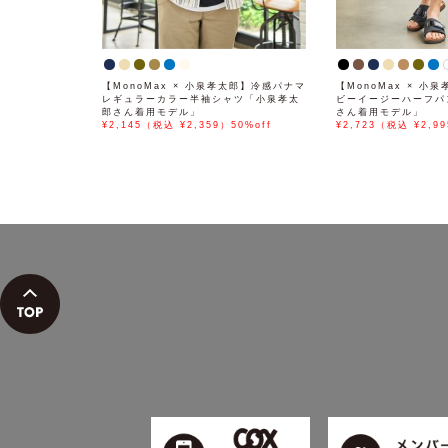
【MonoMax × 小泉孝太郎】冷感パナマ
【MonoMax × 小
レギュラーカラー半袖シャツ「小泉孝太
ビーイージーハーフパ
郎さん着用モデル」
さん着用モデル」
¥2,145（税込 ¥2,359）50%off
¥2,723（税込 ¥2,99