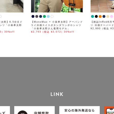
泉孝太郎】6.5分丈ド
【MonoMax × 小泉孝太郎】アーバンド
【雑誌InRed6
ンツ「小泉孝太郎
ライ冷感スイスボタンダウンポロシャツ
ツ 冷感テーパー
「小泉孝太郎さん着用モデル」
¥2,990（税込 ¥3
5）30%off
¥2,793（税込 ¥3,072）30%off
LINK