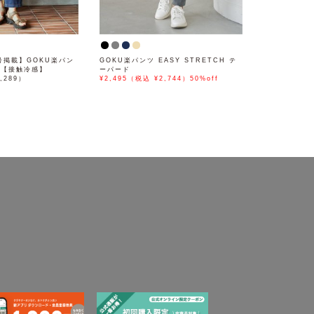
月号掲載】GOKU楽パン
GOKU楽パンツ EASY STRETCH テ
ド【接触冷感】
ーパード
,289）
¥2,495（税込 ¥2,744）50%off