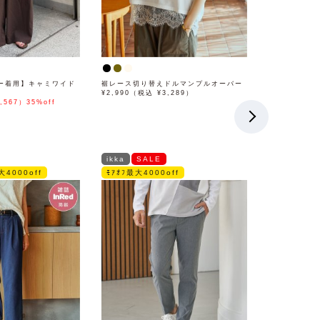
ー着用】キャミワイド
裾レース切り替えドルマンプルオーバー
¥2,990（税込 ¥3,289）
,567）35%off
ikka
SALE
大4000off
ﾓｱｵﾌ最大4000off