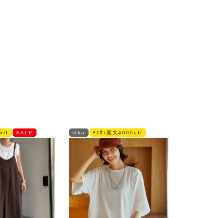
off
SALE
ikka
ﾓｱｵﾌ最大4000off