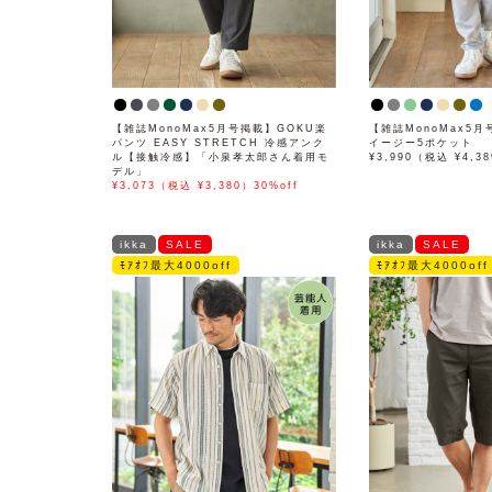
【雑誌MonoMax5月号掲載】GOKU楽
【雑誌MonoMax5
パンツ EASY STRETCH 冷感アンク
イージー5ポケット
ル【接触冷感】「小泉孝太郎さん着用モ
¥3,990（税込 ¥4,3
デル」
¥3,073（税込 ¥3,380）30%off
ikka
SALE
ikka
SALE
ﾓｱｵﾌ最大4000off
ﾓｱｵﾌ最大4000off