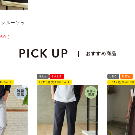
トンクルーソッ
660
PICK UP
|
おすすめ商品
ikka
SALE
LBC
NEW
00off
ﾓｱｵﾌ最大4000off
ﾓｱｵﾌ最大4000