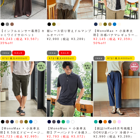
【インフルエンサー着用】キ
裾レース切り替えドルマンプ
【MonoMax × 小泉孝太
ャミワイドサロペット
ルオーバー
郎】冷感パナマレギュラーカ
¥3,243（税込 ¥3,567）
¥2,990（税込 ¥3,289）
ラー半袖シャツ「小泉孝太郎
¥2,145（税込 ¥2,359）
35%off
さん着用モデル」
50%off
ikka
SALE
ikka
SALE
ﾓｱｵﾌ最大4000off
ﾓｱｵﾌ最大4000off
ikka
ﾓｱｵﾌ最大4000off
【MonoMax × 小泉孝太
【MonoMax × 小泉孝太
【雑誌InRed6月号掲載】
郎】6.5分丈ドビーイージー
郎】アーバンドライ冷感スイ
GOKU楽パンツ 冷感テーパ
ハーフパンツ「小泉孝太郎さ
¥2,723（税込 ¥2,995）
スボタンダウンポロシャツ
¥2,793（税込 ¥3,072）
ード【接触冷感】
¥2,990（税込 ¥3,289）