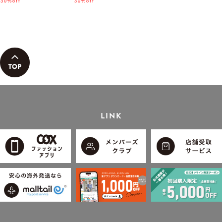
ん着用モデル」
30%off
「小泉孝太郎さん着用モデ
30%off
ル」
LINK