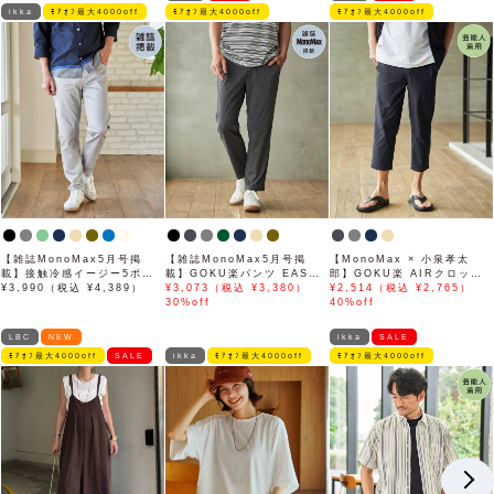
ikka
ﾓｱｵﾌ最大4000off
ﾓｱｵﾌ最大4000off
ﾓｱｵﾌ最大4000off
【雑誌MonoMax5月号掲
【雑誌MonoMax5月号掲
【MonoMax × 小泉孝太
載】接触冷感イージー5ポケ
載】GOKU楽パンツ EASY
郎】GOKU楽 AIRクロップ
ット
¥3,990（税込 ¥4,389）
STRETCH 冷感アンクル
¥3,073（税込 ¥3,380）
ドパンツ「小泉孝太郎さん着
¥2,514（税込 ¥2,765）
【接触冷感】「小泉孝太郎さ
30%off
用モデル」
40%off
ん着用モデル」
LBC
NEW
ikka
SALE
ﾓｱｵﾌ最大4000off
SALE
ikka
ﾓｱｵﾌ最大4000off
ﾓｱｵﾌ最大4000off