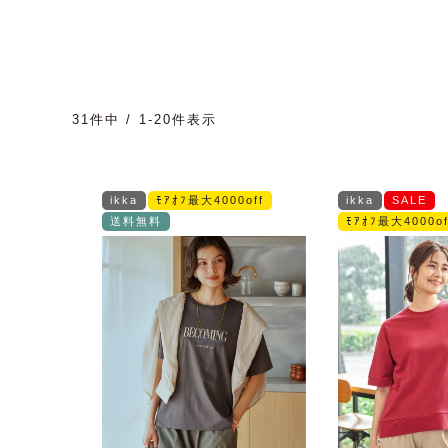
31
件中
1
-
20
件表示
ikka
ﾓｱｵﾌ最大4000off
ikka
SALE
送料無料
ﾓｱｵﾌ最大4000of