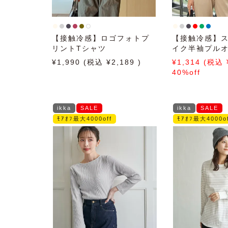
【接触冷感】ロゴフォトプ
【接触冷感】
リントTシャツ
イク半袖プル
1,990
2,189
1,314
40%off
ikka
SALE
ikka
SALE
ﾓｱｵﾌ最大4000off
ﾓｱｵﾌ最大4000of