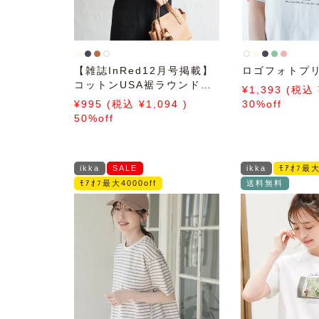
【雑誌InRed12月号掲載】
ロゴフォトプ
コットンUSA裾ラウンドロ
1,393
ンT
995
1,094
30%off
50%off
ikka
SALE
ikka
ﾓｱｵﾌ最大
ﾓｱｵﾌ最大4000off
送料無料