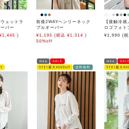
スウェットラ
前後2WAYヘンリーネック
【接触冷感
オーバー
プルオーバー
ロゴフォト
1,445
1,195
1,314
1,990
50%off
ikka
SALE
ikka
SAL
f
ﾓｱｵﾌ最大4000off
送料無料
ﾓｱｵﾌ最大400