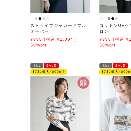
ストライプジャガードプル
コットンUVケ
オーバー
ロンT
995
1,094
995
50%off
50%off
ikka
SALE
ikka
SALE
ﾓｱｵﾌ最大4000off
ﾓｱｵﾌ最大4000of