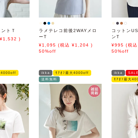
リントＴ
ラメテレコ前後2WAYメロ
コットンU
ーT
ンT
1,532
1,095
1,204
995
50%off
50%off
4000off
ikka
ﾓｱｵﾌ最大4000off
ikka
SAL
送料無料
ﾓｱｵﾌ最大400