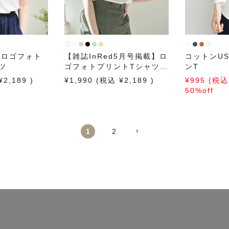
】ロゴフォト
【雑誌InRed5月号掲載】ロ
コットンU
ツ
ゴフォトプリントTシャツ
ンT
【親子コーデ】
2,189
1,990
2,189
995
50%off
1
2