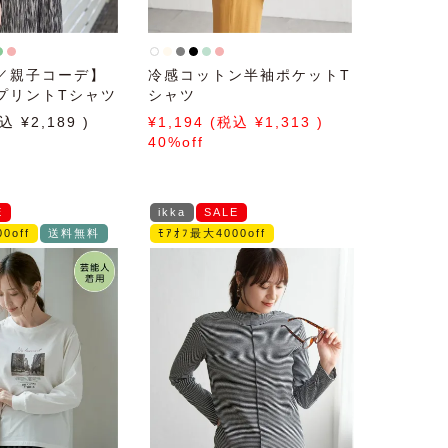
／親子コーデ】
冷感コットン半袖ポケットT
プリントTシャツ
シャツ
2,189
1,194
1,313
40%off
E
ikka
SALE
0off
送料無料
ﾓｱｵﾌ最大4000off