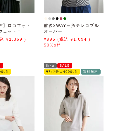
デ】ロゴフォト
前後2WAY三角テレコプル
ウェットＴ
オーバー
1,369
995
1,094
50%off
E
ikka
SALE
0off
ﾓｱｵﾌ最大4000off
送料無料