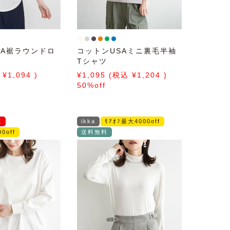
SA裾ラウンドロ
コットンUSAミニ裏毛半袖
Tシャツ
1,094
1,095
1,204
50%off
E
ikka
ﾓｱｵﾌ最大4000off
0off
送料無料