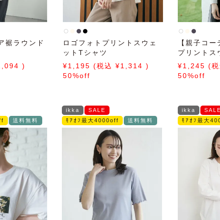
ア裾ラウンド
ロゴフォトプリントスウェ
【親子コー
ットTシャツ
プリントス
1,094
1,195
1,314
1,245
50%off
50%off
ikka
SALE
ikka
SAL
f
送料無料
ﾓｱｵﾌ最大4000off
送料無料
ﾓｱｵﾌ最大400