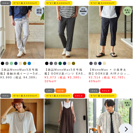
ikka
ﾓｱｵﾌ最大4000off
ﾓｱｵﾌ最大4000off
ﾓｱｵﾌ最大4000off
【雑誌MonoMax5月号掲
【雑誌MonoMax5月号掲
【MonoMax × 小泉孝太
載】接触冷感イージー5ポケ
載】GOKU楽パンツ EASY
郎】GOKU楽 AIRクロップ
ット
¥3,990（税込 ¥4,389）
STRETCH 冷感アンクル
¥3,073（税込 ¥3,380）
ドパンツ「小泉孝太郎さん着
¥2,514（税込 ¥2,765）
【接触冷感】「小泉孝太郎さ
30%off
用モデル」
40%off
ん着用モデル」
LBC
NEW
ikka
SALE
ikka
ﾓｱｵﾌ最大4000off
ﾓｱｵﾌ最大4000off
SALE
ﾓｱｵﾌ最大4000off