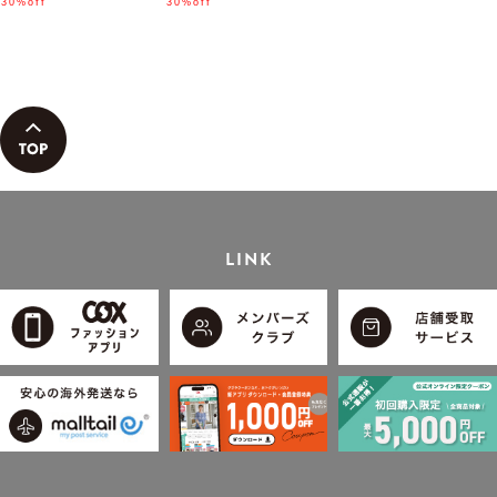
ん着用モデル」
30%off
「小泉孝太郎さん着用モデ
30%off
ル」
LINK