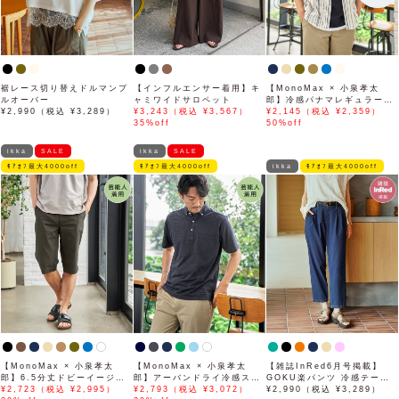
裾レース切り替えドルマンプ
【インフルエンサー着用】キ
【MonoMax × 小泉孝太
ルオーバー
ャミワイドサロペット
郎】冷感パナマレギュラーカ
¥2,990（税込 ¥3,289）
¥3,243（税込 ¥3,567）
ラー半袖シャツ「小泉孝太郎
¥2,145（税込 ¥2,359）
35%off
さん着用モデル」
50%off
ikka
SALE
ikka
SALE
ﾓｱｵﾌ最大4000off
ﾓｱｵﾌ最大4000off
ikka
ﾓｱｵﾌ最大4000off
【MonoMax × 小泉孝太
【MonoMax × 小泉孝太
【雑誌InRed6月号掲載】
郎】6.5分丈ドビーイージー
郎】アーバンドライ冷感スイ
GOKU楽パンツ 冷感テーパ
ハーフパンツ「小泉孝太郎さ
¥2,723（税込 ¥2,995）
スボタンダウンポロシャツ
¥2,793（税込 ¥3,072）
ード【接触冷感】
¥2,990（税込 ¥3,289）