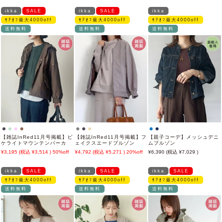
ikka
SALE
ikka
SALE
ikka
ﾓｱｵﾌ最大4000off
ﾓｱｵﾌ最大4000off
ﾓｱｵﾌ最大4000off
送料無料
送料無料
送料無料
【雑誌InRed11月号掲載】ピ
【雑誌InRed11月号掲載】フ
【親子コーデ】メッシュデニ
ケライトマウンテンパーカ
ェイクスエードブルゾン
ムブルゾン
3,195
3,514
50%off
4,792
5,271
20%off
6,390
7,029
ikka
SALE
ikka
SALE
ikka
SALE
ﾓｱｵﾌ最大4000off
ﾓｱｵﾌ最大4000off
ﾓｱｵﾌ最大4000off
送料無料
送料無料
送料無料