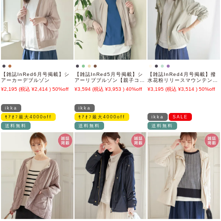
【雑誌InRed6月号掲載】シ
【雑誌InRed5月号掲載】シ
【雑誌InRed4月号掲載】撥
アーカーデブルゾン
アーリブブルゾン【親子コー
水花粉リリースマウンテンパ
デ】
ーカー【親子コーデ】
2,195
2,414
50%off
3,594
3,953
40%off
3,195
3,514
50%off
ikka
ikka
ﾓｱｵﾌ最大4000off
ﾓｱｵﾌ最大4000off
ikka
SALE
送料無料
送料無料
送料無料