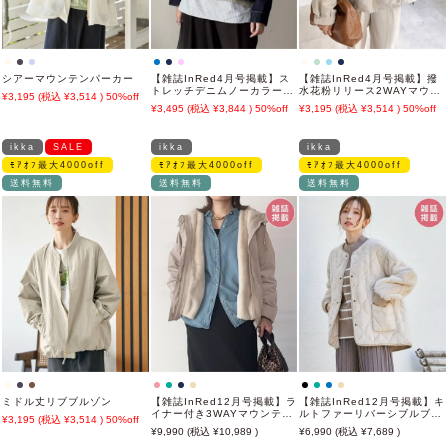
シアーマウンテンパーカー
【雑誌InRed4月号掲載】ス
【雑誌InRed4月号掲載】撥
トレッチデニムノーカラーシ
水花粉リリース2WAYマウン
3,195
3,514
50%off
ャウター【親子コーデ】
テンパーカー【親子コーデ】
3,495
3,844
50%off
3,195
3,514
50%off
ikka
SALE
ikka
ikka
ﾓｱｵﾌ最大4000off
ﾓｱｵﾌ最大4000off
ﾓｱｵﾌ最大4000off
送料無料
送料無料
送料無料
ミドル丈リブブルゾン
【雑誌InRed12月号掲載】ラ
【雑誌InRed12月号掲載】キ
イナー付き3WAYマウンテン
ルトファーリバーシブルブル
3,195
3,514
50%off
パーカー【親子コーデ】
ゾン【2WAY／親子コーデ】
9,990
10,989
6,990
7,689