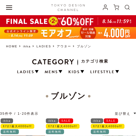
HOME
ikka
LADIES
アウター
ブルゾン
CATEGORY
カテゴリ検索
LADIES
MENS
KIDS
LIFESTYLE
ブルゾン
35
件中
1
-
20
件表示
並び替え
ikka
ikka
SALE
ikka
SALE
ﾓｱｵﾌ最大4000off
ﾓｱｵﾌ最大4000off
ﾓｱｵﾌ最大4000off
送料無料
送料無料
送料無料