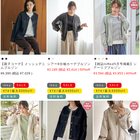
【親子コーデ】メッシュデニ
シアー9分袖カーデブルゾン
【雑誌InRed5月号掲載】シ
ムブルゾン
アーリブブルゾン
2,195
2,414
50%off
6,390
7,029
3,594
3,953
40%off
ikka
SALE
ikka
SALE
ikka
SALE
ﾓｱｵﾌ最大4000off
ﾓｱｵﾌ最大4000off
ﾓｱｵﾌ最大4000off
送料無料
送料無料
送料無料