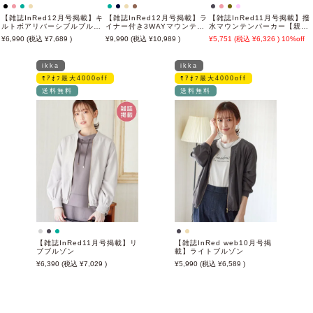
【雑誌InRed12月号掲載】キ
【雑誌InRed12月号掲載】ラ
【雑誌InRed11月号掲載】撥
ルトボアリバーシブルブルゾ
イナー付き3WAYマウンテン
水マウンテンパーカー【親子
ン【2WAY／親子コーデ】
パーカー
コーデ】
6,990
7,689
9,990
10,989
5,751
6,326
10%off
ikka
ikka
ﾓｱｵﾌ最大4000off
ﾓｱｵﾌ最大4000off
送料無料
送料無料
【雑誌InRed11月号掲載】リ
【雑誌InRed web10月号掲
ブブルゾン
載】ライトブルゾン
6,390
7,029
5,990
6,589