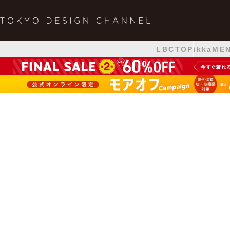
LBC
TOP
ikkaME