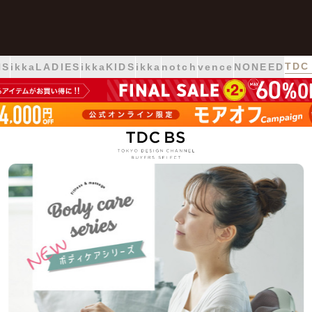
TDC
NS
ikkaLADIES
ikkaKIDS
ikka
notch
vence
NONEED