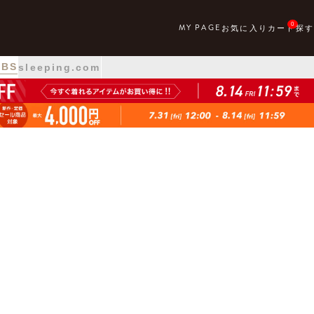
0
 BS
sleeping.com