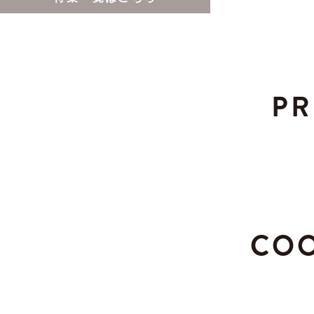
PR
COO