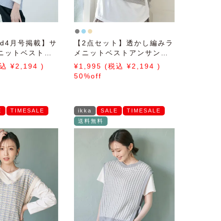
ed4月号掲載】サ
【2点セット】透かし編みラ
ニットベストア
メニットベストアンサンブ
【2点セット／親
ル
2,194
1,995
2,194
50%off
E
TIMESALE
ikka
SALE
TIMESALE
送料無料