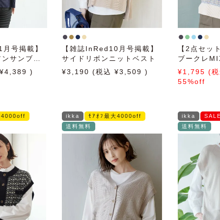
11月号掲載】
【雑誌InRed10月号掲載】
【2点セッ
アンサンブル
サイドリボンニットベスト
ブークレM
】
アンサンブ
4,389
3,190
3,509
1,795
55%off
4000off
ikka
ﾓｱｵﾌ最大4000off
ikka
SAL
送料無料
送料無料