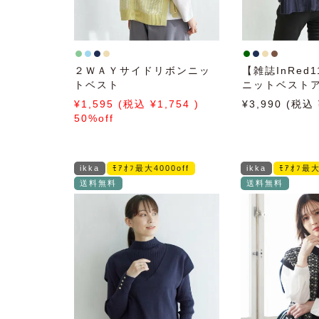
２ＷＡＹサイドリボンニッ
【雑誌InRed
トベスト
ニットベスト
【親子コーデ
1,595
1,754
3,990
50%off
ikka
ﾓｱｵﾌ最大4000off
ikka
ﾓｱｵﾌ最大
送料無料
送料無料