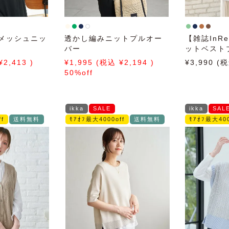
メッシュニッ
透かし編みニットプルオー
【雑誌InR
ル
バー
ットベスト
【2点セッ
2,413
1,995
2,194
3,990
50%off
ikka
SALE
ikka
SAL
f
送料無料
ﾓｱｵﾌ最大4000off
送料無料
ﾓｱｵﾌ最大400