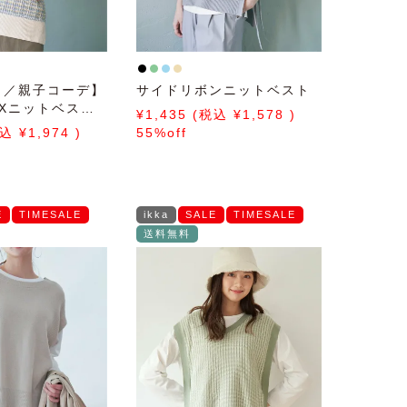
ト／親子コーデ】
サイドリボンニットベスト
IXニットベスト
1,435
1,578
ル
1,974
55%off
E
TIMESALE
ikka
SALE
TIMESALE
送料無料