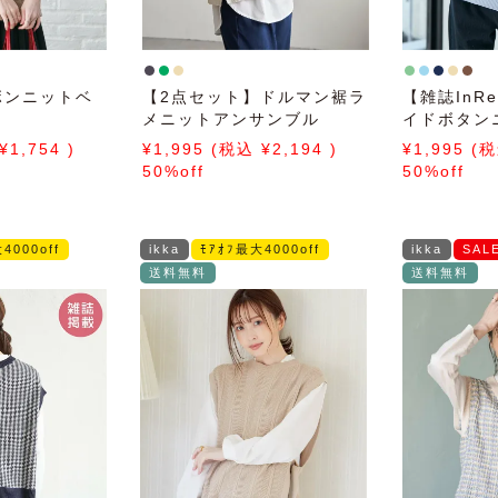
ボンニットベ
【2点セット】ドルマン裾ラ
【雑誌InR
メニットアンサンブル
イドボタン
ンサンブル
1,754
1,995
2,194
1,995
子コーデ】
50%off
50%off
4000off
ikka
ﾓｱｵﾌ最大4000off
ikka
SAL
送料無料
送料無料