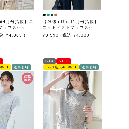
ed4月号掲載】ニ
【雑誌InRed11月号掲載】
ブラウスセット
ニットベストブラウスセッ
ト】
ト
4,389
3,990
4,389
E
ikka
SALE
0off
送料無料
ﾓｱｵﾌ最大4000off
送料無料