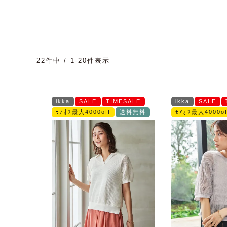
22
件中
1
-
20
件表示
ikka
SALE
TIMESALE
ikka
SALE
ﾓｱｵﾌ最大4000off
送料無料
ﾓｱｵﾌ最大4000of