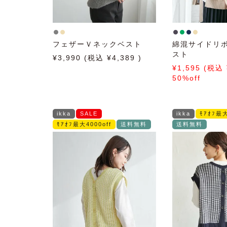
フェザーＶネックベスト
綿混サイドリ
スト
3,990
4,389
1,595
50%off
ikka
SALE
ikka
ﾓｱｵﾌ最大
ﾓｱｵﾌ最大4000off
送料無料
送料無料