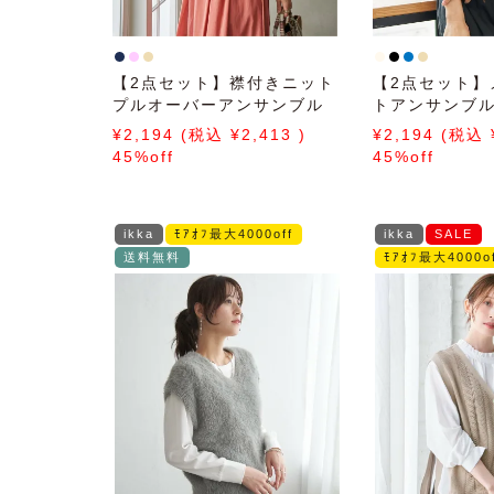
【2点セット】襟付きニット
【2点セット】
プルオーバーアンサンブル
トアンサンブ
2,194
2,413
2,194
45%off
45%off
ikka
ﾓｱｵﾌ最大4000off
ikka
SALE
送料無料
ﾓｱｵﾌ最大4000of