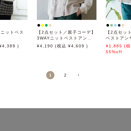
クニットベス
【2点セット／親子コーデ】
【2点セット
3WAYニットベストアンサ
ベストアン
ンブル
4,389
4,190
4,609
1,885
55%off
1
2