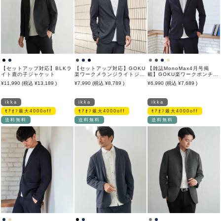
【セットアップ対応】BLKラ
【セットアップ対応】GOKU
【雑誌MonoMax4月号掲
イト鹿の子ジャケット
楽ワークメランジライトジャ
載】GOKU楽ワークポンチジ
ケット
ャケット「小泉孝太郎さん着
11,990
13,189
7,990
8,789
6,990
7,689
用モデル」
ikka
ikka
ikka
ﾓｱｵﾌ最大4000off
ﾓｱｵﾌ最大4000off
ﾓｱｵﾌ最大4000off
送料無料
送料無料
送料無料