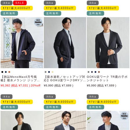
ikka
SALE
ikka
ikka
ﾓｱｵﾌ最大4000off
ﾓｱｵﾌ最大4000off
ﾓｱｵﾌ最大4000off
送料無料
送料無料
送料無料
【雑誌MonoMax4月号掲
【吸水速乾／セットアップ対
GOKU楽ワーク TR鹿の子ポ
載】撥水メランジ ジップマ
応】GOKU楽ワークDRYソフ
ンチジャケット
ウンテンパーカー「小泉孝太
トカノコジャケット
6,392
7,031
20%off
6,990
7,689
6,990
7,689
郎さん着用モデル」
ikka
ikka
ikka
ﾓｱｵﾌ最大4000off
ﾓｱｵﾌ最大4000off
ﾓｱｵﾌ最大4000off
送料無料
送料無料
送料無料