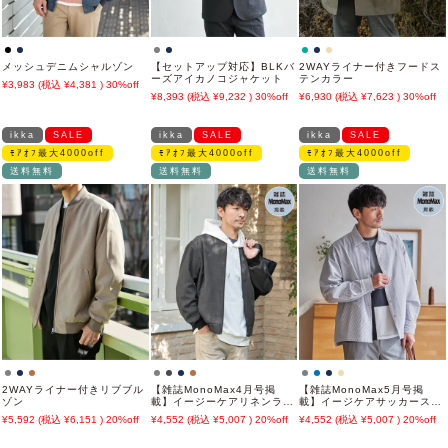
メッシュデニムシャルゾン
【セットアップ対応】BLKバ
2WAYライナー付きフードス
ーズアイカノコジャケット
テンカラー
3,983
4,381
30%off
8,393
9,232
30%off
6,930
7,623
30%off
ikka
SALE
ikka
SALE
ikka
SALE
ﾓｱｵﾌ最大4000off
ﾓｱｵﾌ最大4000off
ﾓｱｵﾌ最大4000off
送料無料
送料無料
送料無料
2WAYライナー付きリブブル
【雑誌MonoMax4月号掲
【雑誌MonoMax5月号掲
ゾン
載】イージーケアリネンライ
載】イージケアサッカースナ
クブルゾン「小泉孝太郎さん
ップシャウター「小泉孝太郎
5,592
6,151
20%off
4,552
5,007
20%off
4,552
5,007
20%off
着用モデル」
さん着用モデル」