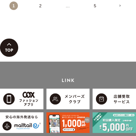
1
2
…
5
LINK