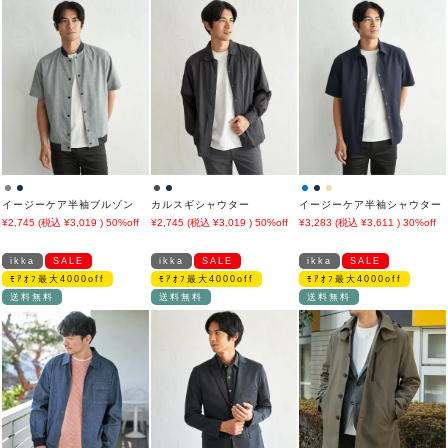
イージーケア半袖ブルゾン
カルスギシャウター
イージーケア半袖シャウター
2,745
3,019
50%off
2,745
3,019
50%off
3,283
3,611
30%off
ikka
SALE
ikka
SALE
ikka
SALE
ﾓｱｵﾌ最大4000off
ﾓｱｵﾌ最大4000off
ﾓｱｵﾌ最大4000off
送料無料
送料無料
送料無料