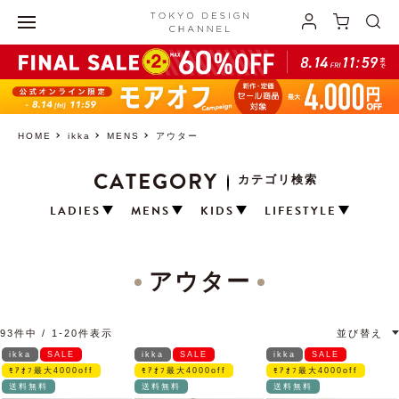
HOME
ikka
MENS
アウター
CATEGORY
カテゴリ検索
LADIES
MENS
KIDS
LIFESTYLE
アウター
93
件中
1
-
20
件表示
並び替え
ikka
SALE
ikka
SALE
ikka
SALE
ﾓｱｵﾌ最大4000off
ﾓｱｵﾌ最大4000off
ﾓｱｵﾌ最大4000off
送料無料
送料無料
送料無料