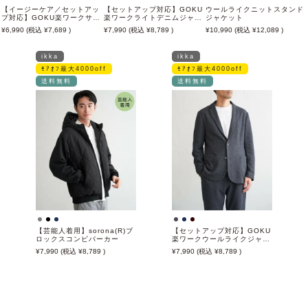
【イージーケア／セットアッ
【セットアップ対応】GOKU
ウールライクニットスタンド
プ対応】GOKU楽ワークサッ
楽ワークライトデニムジャケ
ジャケット
カージャケット
ット
6,990
7,689
7,990
8,789
10,990
12,089
ikka
ikka
ﾓｱｵﾌ最大4000off
ﾓｱｵﾌ最大4000off
送料無料
送料無料
【芸能人着用】sorona(R)ブ
【セットアップ対応】GOKU
ロックスコンビパーカー
楽ワークウールライクジャケ
ット
7,990
8,789
7,990
8,789