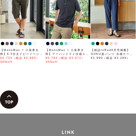
【MonoMax × 小泉孝太
【MonoMax × 小泉孝太
【雑誌InRed6月号掲載】
郎】6.5分丈ドビーイージー
郎】アーバンドライ冷感スイ
GOKU楽パンツ 冷感テーパ
ハーフパンツ「小泉孝太郎さ
¥2,723（税込 ¥2,995）
スボタンダウンポロシャツ
¥2,793（税込 ¥3,072）
ード【接触冷感】
¥2,990（税込 ¥3,289）
ん着用モデル」
30%off
「小泉孝太郎さん着用モデ
30%off
ル」
LINK