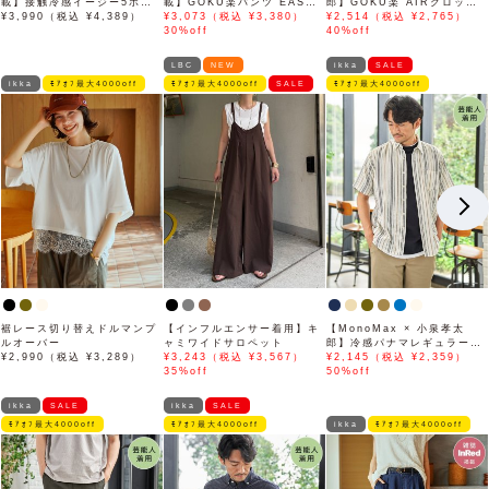
載】接触冷感イージー5ポケ
載】GOKU楽パンツ EASY
郎】GOKU楽 AIRクロップ
ット
¥3,990（税込 ¥4,389）
STRETCH 冷感アンクル
¥3,073（税込 ¥3,380）
ドパンツ「小泉孝太郎さん着
¥2,514（税込 ¥2,765）
【接触冷感】「小泉孝太郎さ
30%off
用モデル」
40%off
ん着用モデル」
LBC
NEW
ikka
SALE
ikka
ﾓｱｵﾌ最大4000off
ﾓｱｵﾌ最大4000off
SALE
ﾓｱｵﾌ最大4000off
裾レース切り替えドルマンプ
【インフルエンサー着用】キ
【MonoMax × 小泉孝太
ルオーバー
ャミワイドサロペット
郎】冷感パナマレギュラーカ
¥2,990（税込 ¥3,289）
¥3,243（税込 ¥3,567）
ラー半袖シャツ「小泉孝太郎
¥2,145（税込 ¥2,359）
35%off
さん着用モデル」
50%off
ikka
SALE
ikka
SALE
ﾓｱｵﾌ最大4000off
ﾓｱｵﾌ最大4000off
ikka
ﾓｱｵﾌ最大4000off