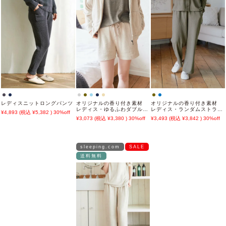
レディスニットロングパンツ
オリジナルの香り付き素材
オリジナルの香り付き素材
レディス・ゆるふわダブルパ
レディス・ランダムストライ
4,893
5,382
30%off
イルカットソーハーフパンツ
プジャガードカットソーロン
3,073
3,380
30%off
3,493
3,842
30%off
グパンツ
sleeping.com
SALE
送料無料