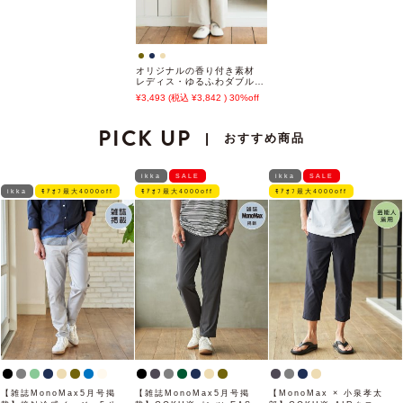
オリジナルの香り付き素材
レディス・ゆるふわダブルパ
イルカットソーロングパンツ
3,493
3,842
30%off
PICK UP
おすすめ商品
|
ikka
SALE
ikka
SALE
ikka
ﾓｱｵﾌ最大4000off
ﾓｱｵﾌ最大4000off
ﾓｱｵﾌ最大4000off
【雑誌MonoMax5月号掲
【雑誌MonoMax5月号掲
【MonoMax × 小泉孝太