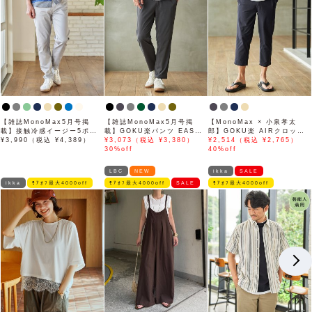
【雑誌MonoMax5月号掲
【雑誌MonoMax5月号掲
【MonoMax × 小泉孝太
載】接触冷感イージー5ポケ
載】GOKU楽パンツ EASY
郎】GOKU楽 AIRクロップ
ット
¥3,990（税込 ¥4,389）
STRETCH 冷感アンクル
¥3,073（税込 ¥3,380）
ドパンツ「小泉孝太郎さん着
¥2,514（税込 ¥2,765）
【接触冷感】「小泉孝太郎さ
30%off
用モデル」
40%off
ん着用モデル」
LBC
NEW
ikka
SALE
ikka
ﾓｱｵﾌ最大4000off
ﾓｱｵﾌ最大4000off
SALE
ﾓｱｵﾌ最大4000off