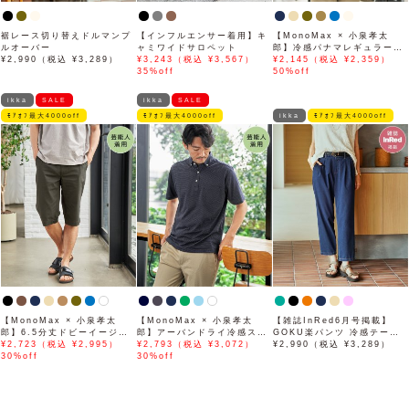
裾レース切り替えドルマンプ
【インフルエンサー着用】キ
【MonoMax × 小泉孝太
ルオーバー
ャミワイドサロペット
郎】冷感パナマレギュラーカ
¥2,990（税込 ¥3,289）
¥3,243（税込 ¥3,567）
ラー半袖シャツ「小泉孝太郎
¥2,145（税込 ¥2,359）
35%off
さん着用モデル」
50%off
ikka
SALE
ikka
SALE
ﾓｱｵﾌ最大4000off
ﾓｱｵﾌ最大4000off
ikka
ﾓｱｵﾌ最大4000off
【MonoMax × 小泉孝太
【MonoMax × 小泉孝太
【雑誌InRed6月号掲載】
郎】6.5分丈ドビーイージー
郎】アーバンドライ冷感スイ
GOKU楽パンツ 冷感テーパ
ハーフパンツ「小泉孝太郎さ
¥2,723（税込 ¥2,995）
スボタンダウンポロシャツ
¥2,793（税込 ¥3,072）
ード【接触冷感】
¥2,990（税込 ¥3,289）
ん着用モデル」
30%off
「小泉孝太郎さん着用モデ
30%off
ル」