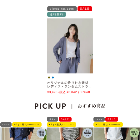
sleeping.com
SALE
送料無料
オリジナルの香り付き素材
レディス・ランダムストライ
プジャガードカットソー羽織
3,493
3,842
30%off
PICK UP
おすすめ商品
|
ikka
SALE
ikka
SALE
ikka
ﾓｱｵﾌ最大4000off
ﾓｱｵﾌ最大4000off
ﾓｱｵﾌ最大4000off