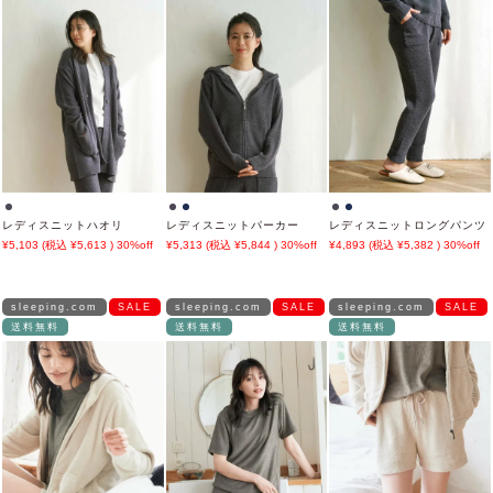
レディスニットハオリ
レディスニットパーカー
レディスニットロングパンツ
5,103
5,613
30%off
5,313
5,844
30%off
4,893
5,382
30%off
sleeping.com
SALE
sleeping.com
SALE
sleeping.com
SALE
送料無料
送料無料
送料無料