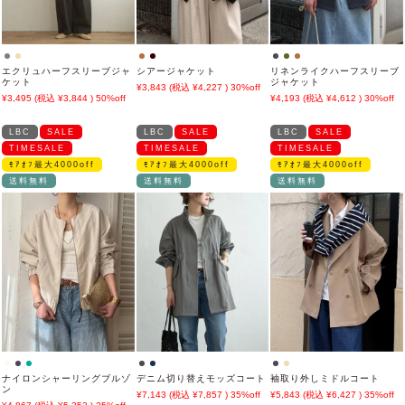
エクリュハーフスリーブジャ
シアージャケット
リネンライクハーフスリーブ
ケット
ジャケット
3,843
4,227
30%off
3,495
3,844
50%off
4,193
4,612
30%off
LBC
SALE
LBC
SALE
LBC
SALE
TIMESALE
TIMESALE
TIMESALE
ﾓｱｵﾌ最大4000off
ﾓｱｵﾌ最大4000off
ﾓｱｵﾌ最大4000off
送料無料
送料無料
送料無料
ナイロンシャーリングブルゾ
デニム切り替えモッズコート
袖取り外しミドルコート
ン
7,143
7,857
35%off
5,843
6,427
35%off