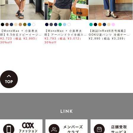
【MonoMax × 小泉孝太
【MonoMax × 小泉孝太
【雑誌InRed6月号掲載】
郎】6.5分丈ドビーイージー
郎】アーバンドライ冷感スイ
GOKU楽パンツ 冷感テーパ
ハーフパンツ「小泉孝太郎さ
¥2,723（税込 ¥2,995）
スボタンダウンポロシャツ
¥2,793（税込 ¥3,072）
ード【接触冷感】
¥2,990（税込 ¥3,289）
ん着用モデル」
30%off
「小泉孝太郎さん着用モデ
30%off
ル」
LINK