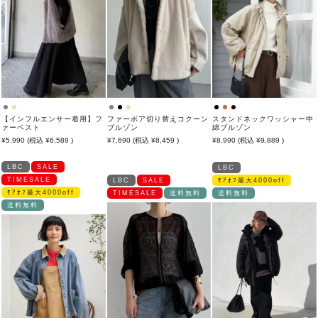
【インフルエンサー着用】フ
ファーボア切り替えコクーン
スタンドネックワッシャー中
ァーベスト
ブルゾン
綿ブルゾン
5,990
6,589
7,690
8,459
8,990
9,889
LBC
SALE
LBC
TIMESALE
LBC
SALE
ﾓｱｵﾌ最大4000off
ﾓｱｵﾌ最大4000off
TIMESALE
送料無料
送料無料
送料無料