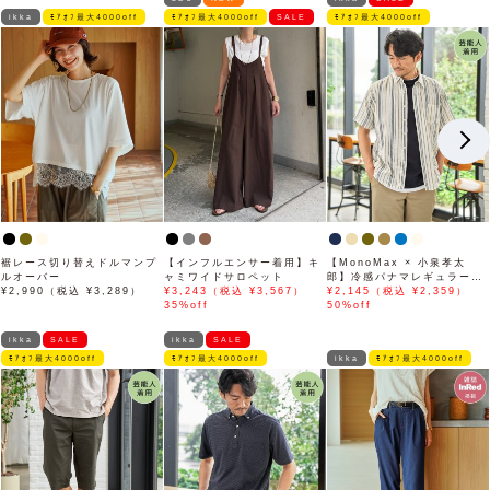
ikka
ﾓｱｵﾌ最大4000off
ﾓｱｵﾌ最大4000off
SALE
ﾓｱｵﾌ最大4000off
裾レース切り替えドルマンプ
【インフルエンサー着用】キ
【MonoMax × 小泉孝太
ルオーバー
ャミワイドサロペット
郎】冷感パナマレギュラーカ
¥2,990（税込 ¥3,289）
¥3,243（税込 ¥3,567）
ラー半袖シャツ「小泉孝太郎
¥2,145（税込 ¥2,359）
35%off
さん着用モデル」
50%off
ikka
SALE
ikka
SALE
ﾓｱｵﾌ最大4000off
ﾓｱｵﾌ最大4000off
ikka
ﾓｱｵﾌ最大4000off