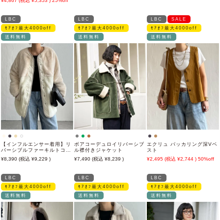
4,867
5,353
25%off
LBC
LBC
LBC
SALE
ﾓｱｵﾌ最大4000off
ﾓｱｵﾌ最大4000off
ﾓｱｵﾌ最大4000off
送料無料
送料無料
送料無料
【インフルエンサー着用】リ
ボアコーデュロイリバーシブ
エクリュ パッカリング深Vベ
バーシブルファーキルトコー
ル襟付きジャケット
スト
ト
8,390
9,229
7,490
8,239
2,495
2,744
50%off
LBC
LBC
LBC
ﾓｱｵﾌ最大4000off
ﾓｱｵﾌ最大4000off
ﾓｱｵﾌ最大4000off
送料無料
送料無料
送料無料