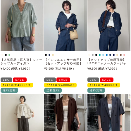
【人気商品！再入荷】シアー
【インフルエンサー着用】
【セットアップ着用可能】
シャツカーディガン
【セットアップ対応可能】リ
LBCデニムノーカラージャケ
ネン／デニム ワークシャツ
ット
4,490
4,939
5,590
6,149
6,390
7,029
ジャケット
LBC
SALE
LBC
SALE
LBC
SALE
ﾓｱｵﾌ最大4000off
ﾓｱｵﾌ最大4000off
ﾓｱｵﾌ最大4000off
送料無料
送料無料
送料無料