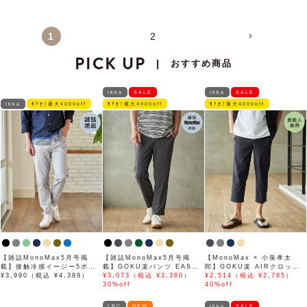
1
2
PICK UP
おすすめ商品
|
ikka
SALE
ikka
SALE
ikka
ﾓｱｵﾌ最大4000off
ﾓｱｵﾌ最大4000off
ﾓｱｵﾌ最大4000off
【雑誌MonoMax5月号掲
【雑誌MonoMax5月号掲
【MonoMax × 小泉孝太
載】接触冷感イージー5ポケ
載】GOKU楽パンツ EASY
郎】GOKU楽 AIRクロップ
ット
¥3,990（税込 ¥4,389）
STRETCH 冷感アンクル
¥3,073（税込 ¥3,380）
ドパンツ「小泉孝太郎さん着
¥2,514（税込 ¥2,765）
【接触冷感】「小泉孝太郎さ
30%off
用モデル」
40%off
ん着用モデル」
LBC
NEW
ikka
SALE