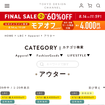
HOME
LBC
Apparel
アウター
CATEGORY
カテゴリ検索
Apparel
FashionGoods
LIFESTYLE
アウター
39
件中
1
-
20
件表示
並び替え
LBC
LBC
LBC
新色追加
ﾓｱｵﾌ最大4000off
ﾓｱｵﾌ最大4000off
ﾓｱｵﾌ最大4000off
送料無料
送料無料
送料無料