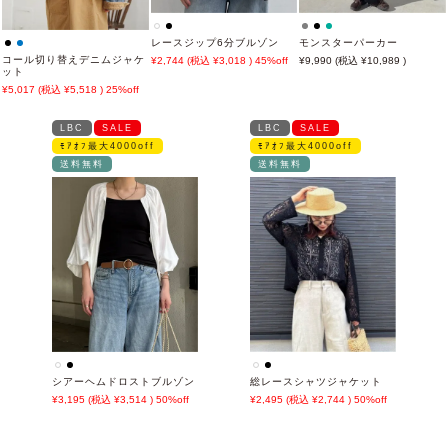
レースジップ6分ブルゾン
モンスターパーカー
コール切り替えデニムジャケ
2,744
3,018
45%off
9,990
10,989
ット
5,017
5,518
25%off
LBC
SALE
LBC
SALE
ﾓｱｵﾌ最大4000off
ﾓｱｵﾌ最大4000off
送料無料
送料無料
シアーヘムドロストブルゾン
総レースシャツジャケット
3,195
3,514
50%off
2,495
2,744
50%off