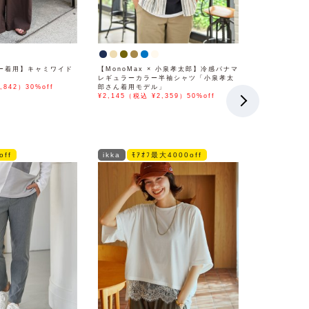
ー着用】キャミワイド
【MonoMax × 小泉孝太郎】冷感パナマ
レギュラーカラー半袖シャツ「小泉孝太
,842）30%off
郎さん着用モデル」
¥2,145（税込 ¥2,359）50%off
off
ikka
ﾓｱｵﾌ最大4000off