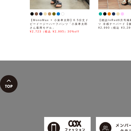
【MonoMax × 小泉孝太郎】6.5分丈ド
【雑誌InRed6月号
ビーイージーハーフパンツ「小泉孝太郎
ツ 冷感テーパード【
さん着用モデル」
¥2,990（税込 ¥3,2
¥2,723（税込 ¥2,995）30%off