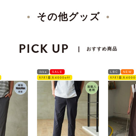
その他グッズ
PICK UP
|
おすすめ商品
ikka
SALE
LBC
NEW
ﾓｱｵﾌ最大4000off
ﾓｱｵﾌ最大4000