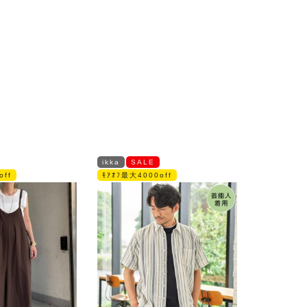
ikka
SALE
off
ﾓｱｵﾌ最大4000off