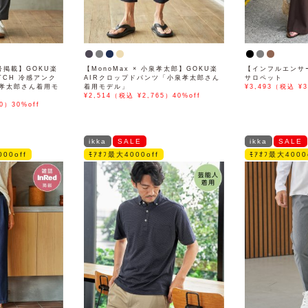
号掲載】GOKU楽
【MonoMax × 小泉孝太郎】GOKU楽
【インフルエンサ
ETCH 冷感アンク
AIRクロップドパンツ「小泉孝太郎さん
サロペット
孝太郎さん着用モ
着用モデル」
¥3,493（税込 ¥3
¥2,514（税込 ¥2,765）40%off
0）30%off
ikka
SALE
ikka
SALE
00off
ﾓｱｵﾌ最大4000off
ﾓｱｵﾌ最大4000