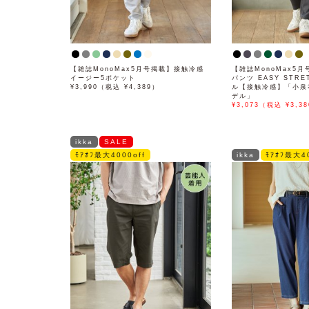
【雑誌MonoMax5月号掲載】接触冷感
【雑誌MonoMax5月
イージー5ポケット
パンツ EASY STR
¥3,990（税込 ¥4,389）
ル【接触冷感】「小泉
デル」
¥3,073（税込 ¥3,38
ikka
SALE
ﾓｱｵﾌ最大4000off
ikka
ﾓｱｵﾌ最大40