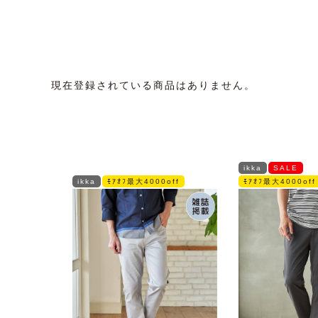
現在登録されている商品はありません。
ikka
SALE
ikka
ﾓｱｵﾌ最大4000off
ﾓｱｵﾌ最大4000off