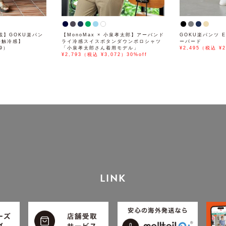
掲載】GOKU楽パン
【MonoMax × 小泉孝太郎】アーバンド
GOKU楽パンツ E
接触冷感】
ライ冷感スイスボタンダウンポロシャツ
ーパード
89）
「小泉孝太郎さん着用モデル」
¥2,495（税込 ¥2
¥2,793（税込 ¥3,072）30%off
LINK