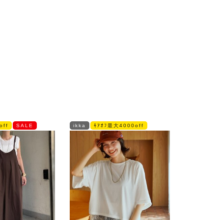
off
SALE
ikka
ﾓｱｵﾌ最大4000off