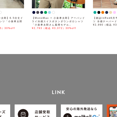
泉孝太郎】6.5分丈ド
【MonoMax × 小泉孝太郎】アーバンド
【雑誌InRed6
ンツ「小泉孝太郎
ライ冷感スイスボタンダウンポロシャツ
ツ 冷感テーパー
「小泉孝太郎さん着用モデル」
¥2,990（税込 ¥3
5）30%off
¥2,793（税込 ¥3,072）30%off
LINK