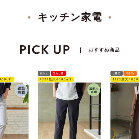
キッチン家電
PICK UP
|
おすすめ商品
ikka
SALE
LBC
NEW
00off
ﾓｱｵﾌ最大4000off
ﾓｱｵﾌ最大4000