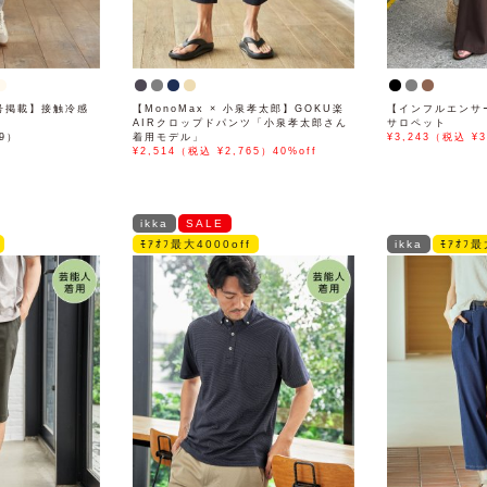
月号掲載】接触冷感
【MonoMax × 小泉孝太郎】GOKU楽
【インフルエンサ
AIRクロップドパンツ「小泉孝太郎さん
サロペット
89）
着用モデル」
¥3,243（税込 ¥3
¥2,514（税込 ¥2,765）40%off
ikka
SALE
ﾓｱｵﾌ最大4000off
ikka
ﾓｱｵﾌ最