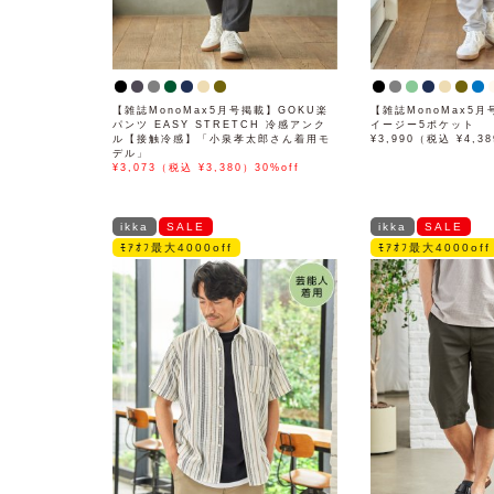
【雑誌MonoMax5月号掲載】GOKU楽
【雑誌MonoMax5
パンツ EASY STRETCH 冷感アンク
イージー5ポケット
ル【接触冷感】「小泉孝太郎さん着用モ
¥3,990（税込 ¥4,3
デル」
¥3,073（税込 ¥3,380）30%off
ikka
SALE
ikka
SALE
ﾓｱｵﾌ最大4000off
ﾓｱｵﾌ最大4000off