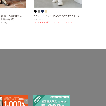
月号掲載】GOKU楽パン
GOKU楽パンツ EASY STRETCH テ
ド【接触冷感】
ーパード
,289）
¥2,495（税込 ¥2,744）50%off