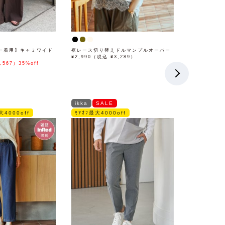
ー着用】キャミワイド
裾レース切り替えドルマンプルオーバー
¥2,990（税込 ¥3,289）
,567）35%off
ikka
SALE
大4000off
ﾓｱｵﾌ最大4000off