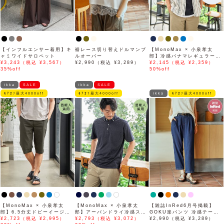
【インフルエンサー着用】キ
裾レース切り替えドルマンプ
【MonoMax × 小泉孝太
ャミワイドサロペット
ルオーバー
郎】冷感パナマレギュラーカ
¥3,243（税込 ¥3,567）
¥2,990（税込 ¥3,289）
ラー半袖シャツ「小泉孝太郎
¥2,145（税込 ¥2,359）
35%off
さん着用モデル」
50%off
ikka
SALE
ikka
SALE
ﾓｱｵﾌ最大4000off
ﾓｱｵﾌ最大4000off
ikka
ﾓｱｵﾌ最大4000off
【MonoMax × 小泉孝太
【MonoMax × 小泉孝太
【雑誌InRed6月号掲載】
郎】6.5分丈ドビーイージー
郎】アーバンドライ冷感スイ
GOKU楽パンツ 冷感テーパ
ハーフパンツ「小泉孝太郎さ
¥2,723（税込 ¥2,995）
スボタンダウンポロシャツ
¥2,793（税込 ¥3,072）
ード【接触冷感】
¥2,990（税込 ¥3,289）