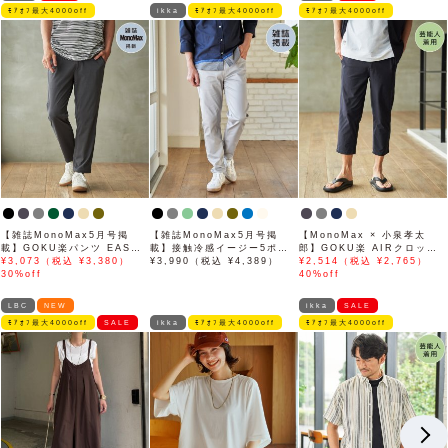
ﾓｱｵﾌ最大4000off
ikka
ﾓｱｵﾌ最大4000off
ﾓｱｵﾌ最大4000off
【雑誌MonoMax5月号掲
【雑誌MonoMax5月号掲
【MonoMax × 小泉孝太
載】GOKU楽パンツ EASY
載】接触冷感イージー5ポケ
郎】GOKU楽 AIRクロップ
STRETCH 冷感アンクル
¥3,073（税込 ¥3,380）
ット
¥3,990（税込 ¥4,389）
ドパンツ「小泉孝太郎さん着
¥2,514（税込 ¥2,765）
【接触冷感】「小泉孝太郎さ
30%off
用モデル」
40%off
ん着用モデル」
LBC
NEW
ikka
SALE
ﾓｱｵﾌ最大4000off
SALE
ikka
ﾓｱｵﾌ最大4000off
ﾓｱｵﾌ最大4000off