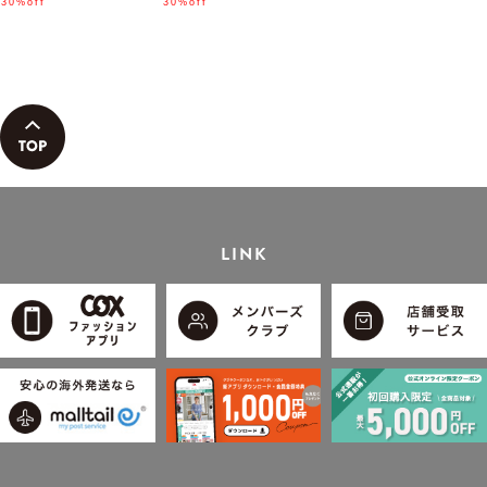
ん着用モデル」
30%off
「小泉孝太郎さん着用モデ
30%off
ル」
LINK