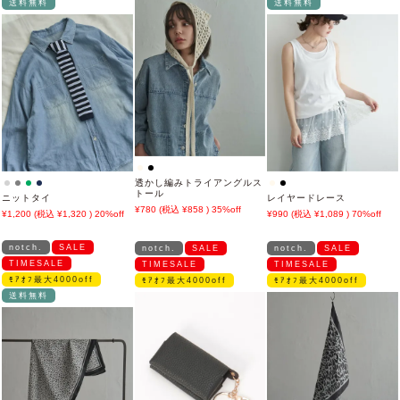
送料無料
送料無料
透かし編みトライアングルス
トール
ニットタイ
レイヤードレース
780
858
35%off
1,200
1,320
20%off
990
1,089
70%off
notch.
SALE
notch.
SALE
notch.
SALE
TIMESALE
TIMESALE
TIMESALE
ﾓｱｵﾌ最大4000off
ﾓｱｵﾌ最大4000off
ﾓｱｵﾌ最大4000off
送料無料