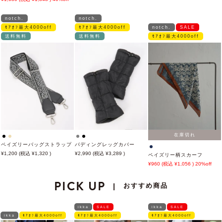
notch.
notch.
ﾓｱｵﾌ最大4000off
ﾓｱｵﾌ最大4000off
notch.
SALE
送料無料
送料無料
ﾓｱｵﾌ最大4000off
在庫切れ
ペイズリーバッグストラップ
パディングレッグカバー
1,200
1,320
2,990
3,289
ペイズリー柄スカーフ
960
1,056
20%off
PICK UP
おすすめ商品
|
ikka
SALE
ikka
SALE
ikka
ﾓｱｵﾌ最大4000off
ﾓｱｵﾌ最大4000off
ﾓｱｵﾌ最大4000off