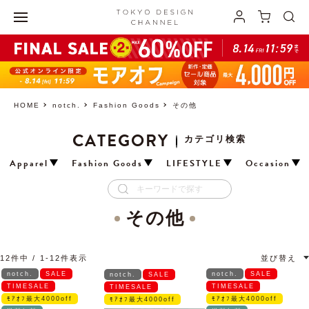
HOME
notch.
Fashion Goods
その他
CATEGORY
カテゴリ検索
Apparel
Fashion Goods
LIFESTYLE
Occasion
その他
12
件中
1
-
12
件表示
並び替え
notch.
SALE
notch.
SALE
notch.
SALE
TIMESALE
TIMESALE
TIMESALE
ﾓｱｵﾌ最大4000off
ﾓｱｵﾌ最大4000off
ﾓｱｵﾌ最大4000off