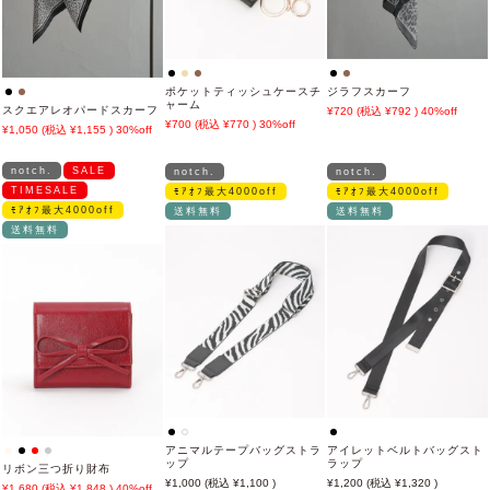
ポケットティッシュケースチ
ジラフスカーフ
ャーム
スクエアレオパードスカーフ
720
792
40%off
700
770
30%off
1,050
1,155
30%off
notch.
SALE
notch.
notch.
TIMESALE
ﾓｱｵﾌ最大4000off
ﾓｱｵﾌ最大4000off
ﾓｱｵﾌ最大4000off
送料無料
送料無料
送料無料
アニマルテープバッグストラ
アイレットベルトバッグスト
ップ
ラップ
リボン三つ折り財布
1,000
1,100
1,200
1,320
1,680
1,848
40%off