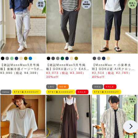
【雑誌MonoMax5月号掲
【雑誌MonoMax5月号掲
【MonoMax × 小泉孝太
載】接触冷感イージー5ポケ
載】GOKU楽パンツ EASY
郎】GOKU楽 AIRクロップ
ット
¥3,990（税込 ¥4,389）
STRETCH 冷感アンクル
¥3,073（税込 ¥3,380）
ドパンツ「小泉孝太郎さん着
¥2,514（税込 ¥2,765）
【接触冷感】「小泉孝太郎さ
30%off
用モデル」
40%off
ん着用モデル」
LBC
NEW
ikka
SALE
ikka
ﾓｱｵﾌ最大4000off
ﾓｱｵﾌ最大4000off
SALE
ﾓｱｵﾌ最大4000off