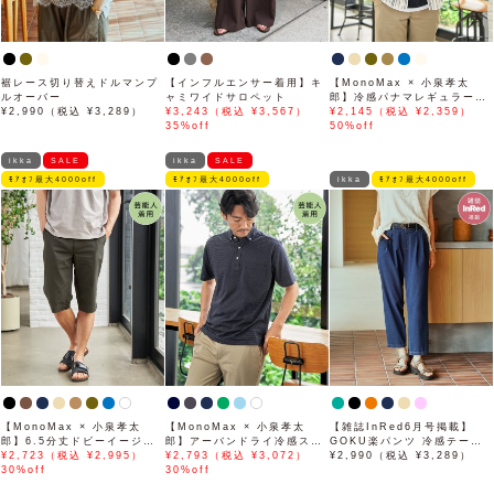
裾レース切り替えドルマンプ
【インフルエンサー着用】キ
【MonoMax × 小泉孝太
ルオーバー
ャミワイドサロペット
郎】冷感パナマレギュラーカ
¥2,990（税込 ¥3,289）
¥3,243（税込 ¥3,567）
ラー半袖シャツ「小泉孝太郎
¥2,145（税込 ¥2,359）
35%off
さん着用モデル」
50%off
ikka
SALE
ikka
SALE
ﾓｱｵﾌ最大4000off
ﾓｱｵﾌ最大4000off
ikka
ﾓｱｵﾌ最大4000off
【MonoMax × 小泉孝太
【MonoMax × 小泉孝太
【雑誌InRed6月号掲載】
郎】6.5分丈ドビーイージー
郎】アーバンドライ冷感スイ
GOKU楽パンツ 冷感テーパ
ハーフパンツ「小泉孝太郎さ
¥2,723（税込 ¥2,995）
スボタンダウンポロシャツ
¥2,793（税込 ¥3,072）
ード【接触冷感】
¥2,990（税込 ¥3,289）
ん着用モデル」
30%off
「小泉孝太郎さん着用モデ
30%off
ル」