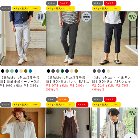
ikka
SALE
ikka
SALE
ikka
ﾓｱｵﾌ最大4000off
ﾓｱｵﾌ最大4000off
ﾓｱｵﾌ最大4000off
【雑誌MonoMax5月号掲
【雑誌MonoMax5月号掲
【MonoMax × 小泉孝太
載】接触冷感イージー5ポケ
載】GOKU楽パンツ EASY
郎】GOKU楽 AIRクロップ
ット
¥3,990（税込 ¥4,389）
STRETCH 冷感アンクル
¥3,073（税込 ¥3,380）
ドパンツ「小泉孝太郎さん着
¥2,514（税込 ¥2,765）
【接触冷感】「小泉孝太郎さ
30%off
用モデル」
40%off
ん着用モデル」
LBC
NEW
ikka
SALE
ikka
ﾓｱｵﾌ最大4000off
ﾓｱｵﾌ最大4000off
SALE
ﾓｱｵﾌ最大4000off