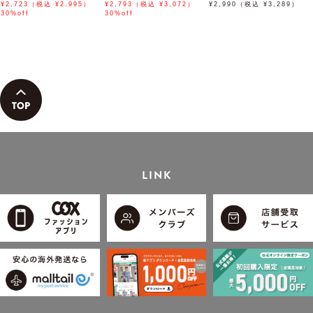
ハーフパンツ「小泉孝太郎さ
¥2,723（税込 ¥2,995）
スボタンダウンポロシャツ
¥2,793（税込 ¥3,072）
ード【接触冷感】
¥2,990（税込 ¥3,289）
ん着用モデル」
30%off
「小泉孝太郎さん着用モデ
30%off
ル」
LINK