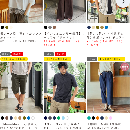
裾レース切り替えドルマンプ
【インフルエンサー着用】キ
【MonoMax × 小泉孝太
ルオーバー
ャミワイドサロペット
郎】冷感パナマレギュラーカ
¥2,990（税込 ¥3,289）
¥3,243（税込 ¥3,567）
ラー半袖シャツ「小泉孝太郎
¥2,145（税込 ¥2,359）
35%off
さん着用モデル」
50%off
ikka
SALE
ikka
SALE
ﾓｱｵﾌ最大4000off
ﾓｱｵﾌ最大4000off
ikka
ﾓｱｵﾌ最大4000off
【MonoMax × 小泉孝太
【MonoMax × 小泉孝太
【雑誌InRed6月号掲載】
郎】6.5分丈ドビーイージー
郎】アーバンドライ冷感スイ
GOKU楽パンツ 冷感テーパ