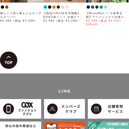
裾レース切り替えドルマンプ
【雑誌InRed6月号掲載】
【MonoMax × 小泉孝太
ルオーバー
GOKU楽パンツ 冷感テーパ
郎】アーバンドライ冷感スイ
¥2,990（税込 ¥3,289）
ード【接触冷感】
¥2,990（税込 ¥3,289）
スボタンダウンポロシャツ
¥2,793（税込 ¥3,072）
「小泉孝太郎さん着用モデ
30%off
ル」
LINK