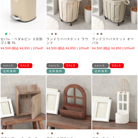
セパレ・ペダルビン ２分別
ランドリーバスケット ラウ
ランドリーバスケット オー
ゴミ箱 5L
ンド
バル
4,500
4,950
10%off
4,500
4,950
10%off
4,500
4,950
10%off
notch.
SALE
notch.
SALE
notch.
SALE
送料無料
送料無料
送料無料