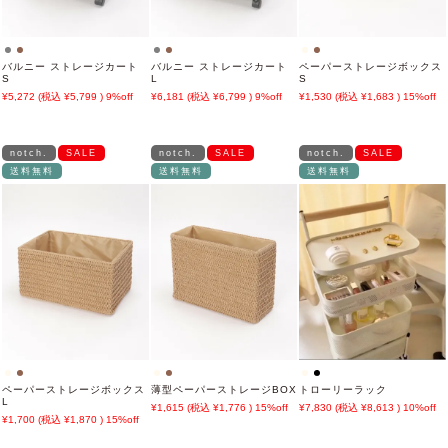
バルニー ストレージカート
バルニー ストレージカート
ペーパーストレージボックス
S
L
S
5,272
5,799
9%off
6,181
6,799
9%off
1,530
1,683
15%off
notch.
SALE
notch.
SALE
notch.
SALE
送料無料
送料無料
送料無料
ペーパーストレージボックス
薄型ペーパーストレージBOX
トローリーラック
L
1,615
1,776
15%off
7,830
8,613
10%off
1,700
1,870
15%off