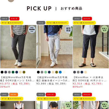
PICK UP
おすすめ商品
|
ikka
SALE
ikka
SALE
ﾓｱｵﾌ最大4000off
ikka
ﾓｱｵﾌ最大4000off
ﾓｱｵﾌ最大4000off
【雑誌MonoMax5月号掲
【雑誌MonoMax5月号掲
【MonoMax × 小泉孝太
載】GOKU楽パンツ EASY
載】接触冷感イージー5ポケ
郎】GOKU楽 AIRクロップ
STRETCH 冷感アンクル
¥3,073（税込 ¥3,380）
ット
¥3,990（税込 ¥4,389）
ドパンツ「小泉孝太郎さん着
¥2,514（税込 ¥2,765）
【接触冷感】「小泉孝太郎さ
30%off
用モデル」
40%off
ん着用モデル」
LBC
NEW
ikka
SALE
ikka
SALE
ﾓｱｵﾌ最大4000off
ﾓｱｵﾌ最大4000off
ﾓｱｵﾌ最大4000off