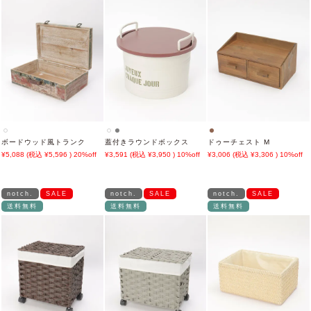
ボードウッド風トランク
蓋付きラウンドボックス
ドゥーチェスト M
5,088
5,596
20%off
3,591
3,950
10%off
3,006
3,306
10%off
notch.
SALE
notch.
SALE
notch.
SALE
送料無料
送料無料
送料無料