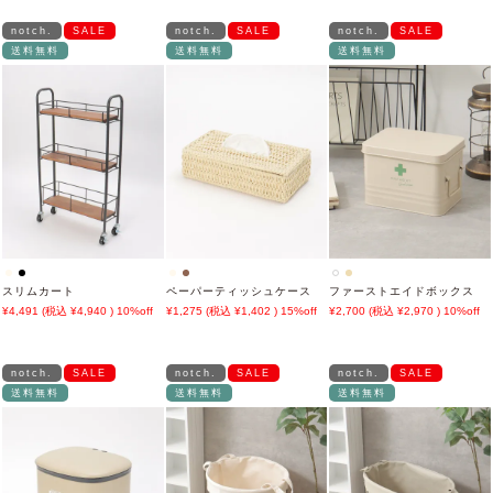
notch.
SALE
notch.
SALE
notch.
SALE
送料無料
送料無料
送料無料
スリムカート
ペーパーティッシュケース
ファーストエイドボックス
4,491
4,940
10%off
1,275
1,402
15%off
2,700
2,970
10%off
notch.
SALE
notch.
SALE
notch.
SALE
送料無料
送料無料
送料無料