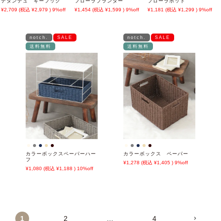
デタンデュ キーフック
フローラプランター
フローラポット
2,709
2,979
9%off
1,454
1,599
9%off
1,181
1,299
9%off
notch.
SALE
notch.
SALE
送料無料
送料無料
カラーボックスペーパーハー
カラーボックス ペーパー
フ
1,278
1,405
9%off
1,080
1,188
10%off
1
2
…
4