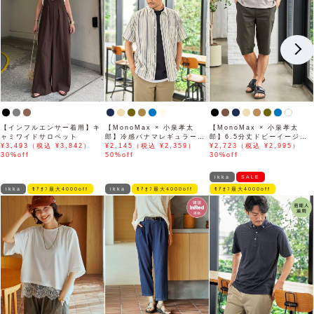
【インフルエンサー着用】キ
【MonoMax × 小泉孝太
【MonoMax × 小泉孝太
ャミワイドサロペット
郎】冷感パナマレギュラーカ
郎】6.5分丈ドビーイージー
¥3,493（税込 ¥3,842）
ラー半袖シャツ「小泉孝太郎
¥2,145（税込 ¥2,359）
ハーフパンツ「小泉孝太郎さ
¥2,723（税込 ¥2,995）
30%off
さん着用モデル」
50%off
ん着用モデル」
30%off
ikka
SALE
ikka
ﾓｱｵﾌ最大4000off
ikka
ﾓｱｵﾌ最大4000off
ﾓｱｵﾌ最大4000off