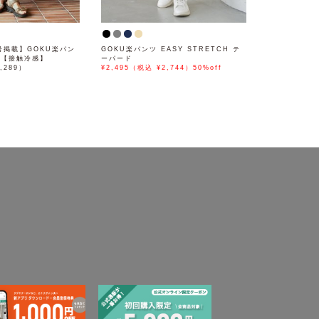
月号掲載】GOKU楽パン
GOKU楽パンツ EASY STRETCH テ
ド【接触冷感】
ーパード
,289）
¥2,495（税込 ¥2,744）50%off