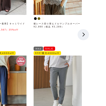
ー着用】キャミワイド
裾レース切り替えドルマンプルオーバー
¥2,990（税込 ¥3,289）
,567）35%off
ikka
SALE
大4000off
ﾓｱｵﾌ最大4000off