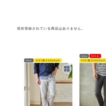
現在登録されている商品はありません。
ikka
SALE
ikka
ﾓｱｵﾌ最大4000off
ﾓｱｵﾌ最大4000off