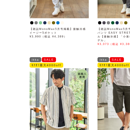
【雑誌MonoMax5月号掲載】接触冷感
【雑誌MonoMax5月
イージー5ポケット
パンツ EASY STR
¥3,990（税込 ¥4,389）
ル【接触冷感】「小泉
デル」
¥3,073（税込 ¥3,38
ikka
SALE
ikka
SALE
ﾓｱｵﾌ最大4000off
ﾓｱｵﾌ最大4000off