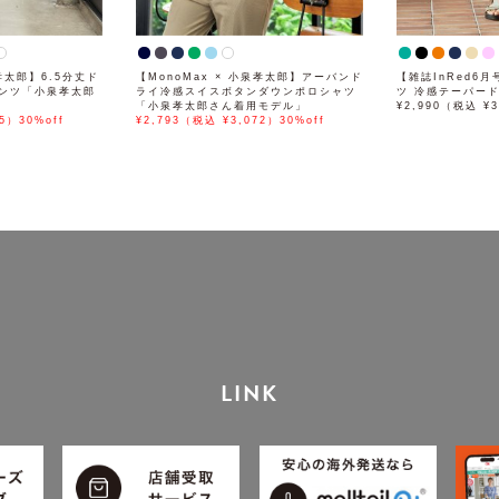
泉孝太郎】6.5分丈ド
【MonoMax × 小泉孝太郎】アーバンド
【雑誌InRed6
ンツ「小泉孝太郎
ライ冷感スイスボタンダウンポロシャツ
ツ 冷感テーパー
「小泉孝太郎さん着用モデル」
¥2,990（税込 ¥3
5）30%off
¥2,793（税込 ¥3,072）30%off
LINK