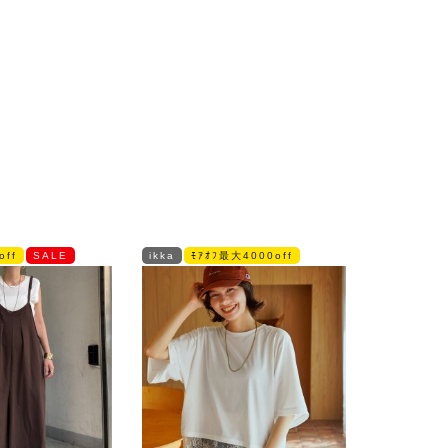
off
SALE
ikka
ﾓｱｵﾌ最大4000off