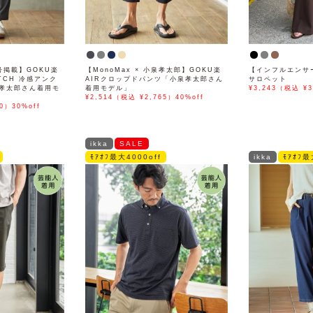
号掲載】GOKU楽
【MonoMax × 小泉孝太郎】GOKU楽
【インフルエンサ
ETCH 冷感アンク
AIRクロップドパンツ「小泉孝太郎さん
サロペット
孝太郎さん着用モ
着用モデル」
¥3,243（税込 ¥3
¥2,514（税込 ¥2,765）40%off
0）30%off
ikka
SALE
ﾓｱｵﾌ最大4000off
ikka
ﾓｱｵﾌ最