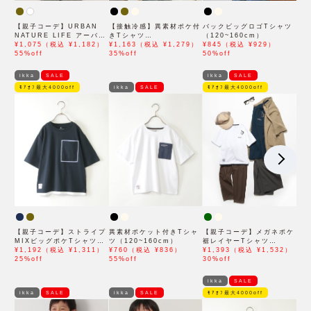
【親子コーデ】URBAN
【接触冷感】異素材ポケ付
バックビッグロゴTシャツ
NATURE LIFE アーバン
きTシャツ
（120~160cm）
ネイチャーライフ ワッペ
¥1,075（税込 ¥1,182）
（120~160cm）
¥1,163（税込 ¥1,279）
¥845（税込 ¥929）
ンTシャツ
55%off
35%off
50%off
（120~160cm）
ikka
SALE
ikka
SALE
ﾓｱｵﾌ最大4000off
ikka
SALE
ﾓｱｵﾌ最大4000off
【親子コーデ】ストライプ
異素材ポケット付きTシャ
【親子コーデ】メガネポケ
MIXビッグポケTシャツ
ツ（120~160cm）
裾レイヤーTシャツ
（120~160cm）
¥1,192（税込 ¥1,311）
¥760（税込 ¥836）
（120~160cm）
¥1,393（税込 ¥1,532）
25%off
55%off
30%off
ikka
SALE
ikka
SALE
ikka
SALE
ﾓｱｵﾌ最大4000off