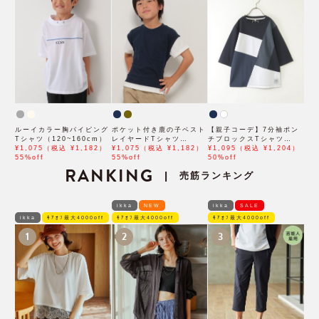
ルーイカラー胸パイピング
ポケット付き鹿の子ベスト
【親子コーデ】7分袖ポン
Tシャツ（120~160cm）
レイヤードTシャツ
チブロックスTシャツ
¥1,075（税込 ¥1,182）
（120~160cm）
¥1,075（税込 ¥1,182）
（120~160cm）
¥1,095（税込 ¥1,204）
55%off
55%off
50%off
RANKING
売筋ランキング
|
ikka
NEW
ikka
SALE
ikka
ﾓｱｵﾌ最大4000off
ﾓｱｵﾌ最大4000off
ﾓｱｵﾌ最大4000off
1
2
3