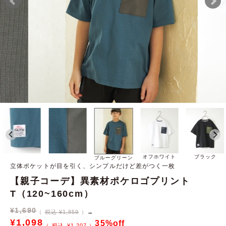
オフホワイト
ブラック
ブルーグリーン
立体ポケットが目を引く、シンプルだけど差がつく一枚
【親子コーデ】異素材ポケロゴプリント
T（120~160cm）
¥
1,690
税込 ¥1,859
→
¥
1,098
35%off
¥
1,207