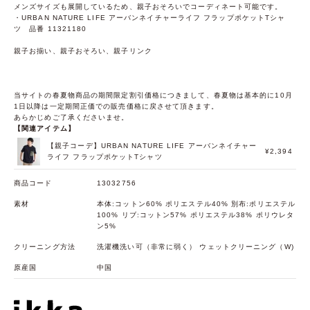
メンズサイズも展開しているため、親子おそろいでコーディネート可能です。
・URBAN NATURE LIFE アーバンネイチャーライフ フラップポケットTシャ
ツ 品番 11321180
親子お揃い、親子おそろい、親子リンク
当サイトの春夏物商品の期間限定割引価格につきまして、春夏物は基本的に10月
1日以降は一定期間正価での販売価格に戻させて頂きます。
あらかじめご了承くださいませ。
【関連アイテム】
【親子コーデ】URBAN NATURE LIFE アーバンネイチャー
¥2,394
ライフ フラップポケットTシャツ
商品コード
13032756
素材
本体:コットン60% ポリエステル40% 別布:ポリエステル
100% リブ:コットン57% ポリエステル38% ポリウレタ
ン5%
クリーニング方法
洗濯機洗い可（非常に弱く） ウェットクリーニング（W)
原産国
中国