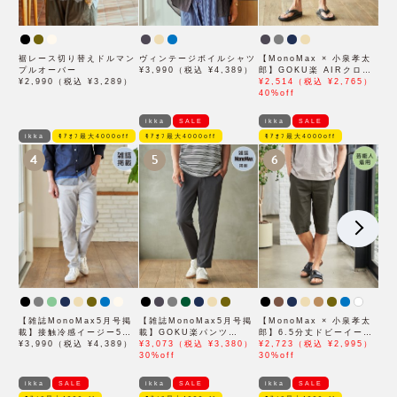
裾レース切り替えドルマン
ヴィンテージボイルシャツ
【MonoMax × 小泉孝太
プルオーバー
¥3,990（税込 ¥4,389）
郎】GOKU楽 AIRクロッ
¥2,990（税込 ¥3,289）
プドパンツ「小泉孝太郎さ
¥2,514（税込 ¥2,765）
ん着用モデル」
40%off
ikka
SALE
ikka
SALE
ikka
ﾓｱｵﾌ最大4000off
ﾓｱｵﾌ最大4000off
ﾓｱｵﾌ最大4000off
4
5
6
【雑誌MonoMax5月号掲
【雑誌MonoMax5月号掲
【MonoMax × 小泉孝太
載】接触冷感イージー5ポ
載】GOKU楽パンツ
郎】6.5分丈ドビーイージ
ケット
¥3,990（税込 ¥4,389）
EASY STRETCH 冷感ア
¥3,073（税込 ¥3,380）
ーハーフパンツ「小泉孝太
¥2,723（税込 ¥2,995）
ンクル【接触冷感】「小泉
30%off
郎さん着用モデル」
30%off
孝太郎さん着用モデル」
ikka
SALE
ikka
SALE
ikka
SALE