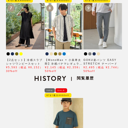
ﾓｱｵﾌ最大4000off
ﾓｱｵﾌ最大4000off
ﾓｱｵﾌ最大4000off
7
8
9
【2点セット】冷感スラブ
【MonoMax × 小泉孝太
GOKU楽パンツ EASY
シャツワンピースセット
郎】冷感パナマレギュラー
STRETCH テーパード
¥5,593（税込 ¥6,152）
カラー半袖シャツ「小泉孝
¥2,145（税込 ¥2,359）
¥2,495（税込 ¥2,744）
30%off
太郎さん着用モデル」
50%off
50%off
HISTORY
閲覧履歴
|
ikka
SALE
ﾓｱｵﾌ最大4000off