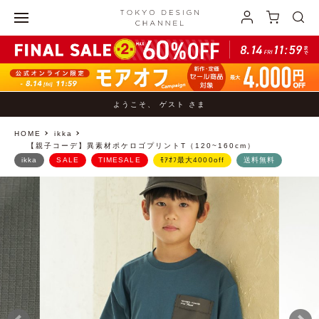
ようこそ、 ゲスト さま
HOME
ikka
【親子コーデ】異素材ポケロゴプリントT（120~160cm）
ikka
SALE
TIMESALE
ﾓｱｵﾌ最大4000off
送料無料