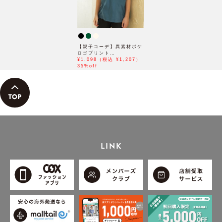
【親子コーデ】異素材ポケ
ロゴプリント
T（120~160cm）
¥1,098（税込 ¥1,207）
35%off
LINK