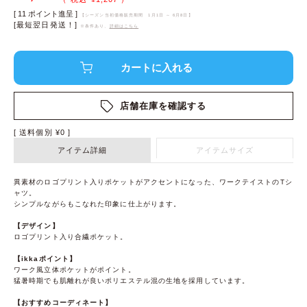
[
11
ポイント進呈 ]
【シーズン当初価格販売期間
1月1日 ～ 6月8日
】
[最短翌日発送！]
※条件あり、
詳細はこちら
店舗在庫を確認する
送料個別
¥
0
アイテム詳細
アイテムサイズ
異素材のロゴプリント入りポケットがアクセントになった、ワークテイストのTシ
ャツ。
シンプルながらもこなれた印象に仕上がります。
【デザイン】
ロゴプリント入り合繊ポケット。
【ikkaポイント】
ワーク風立体ポケットがポイント。
猛暑時期でも肌離れが良いポリエステル混の生地を採用しています。
【おすすめコーディネート】