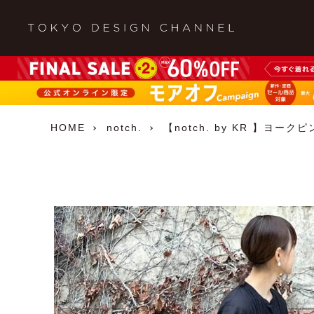
HOME
notch.
【notch. by KR 】ヨー