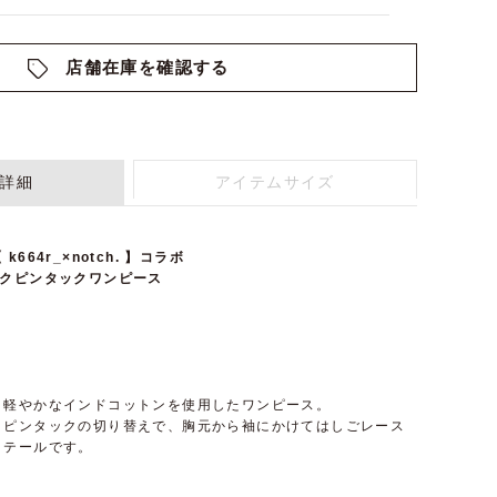
店舗在庫を確認する
詳細
アイテムサイズ
664r_×notch. 】コラボ
】ヨークピンタックワンピース
、軽やかなインドコットンを使用したワンピース。
クピンタックの切り替えで、胸元から袖にかけてはしごレース
ィテールです。