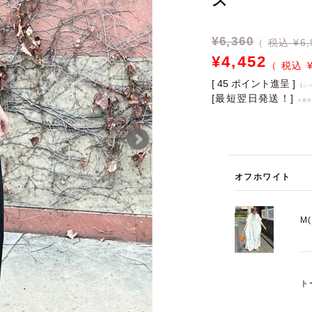
ス
¥
6,360
税込 ¥6,
¥
4,452
[
45
ポイント進呈 ]
【シ
[最短翌日発送！]
※条
オフホワイト
M
ト