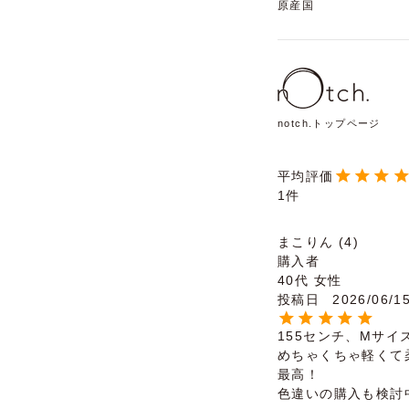
原産国
notch.トップページ
1
まこりん
4
購入者
40代
女性
投稿日
2026/06/1
155センチ、Mサイ
めちゃくちゃ軽くて
最高！

色違いの購入も検討