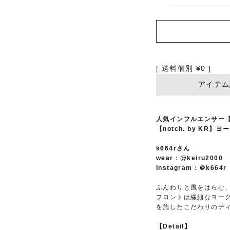
送料個別
¥
0
アイテム
人気インフルエンサー【 k
【notch. by KR
k664rさん
wear：@keiru2000
Instagram：＠k664r
ふんわりと風をはらむ
フロントは繊細なヨー
を施したこだわりのデ
【Detail】