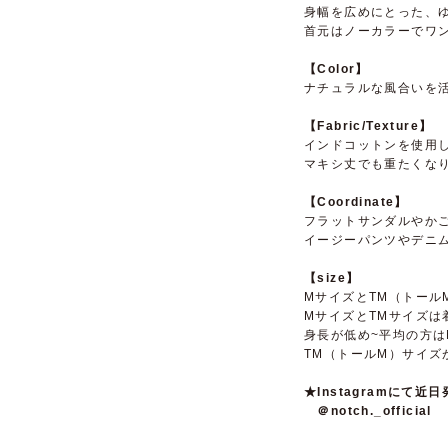
身幅を広めにとった、
首元はノーカラーでワ
【Color】
ナチュラルな風合いを
【Fabric/Texture】
インドコットンを使用
マキシ丈でも重たくな
【Coordinate】
フラットサンダルやか
イージーパンツやデニ
【size】
MサイズとTM（トール
MサイズとTMサイズ
身長が低め~平均の方
TM（トールM）サイズ
★Instagramに
＠notch._official