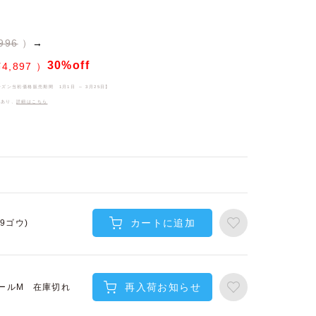
996
→
30%off
¥
4,897
ーズン当初価格販売期間
1月1日 ～ 3月25日
】
件あり、
詳細はこちら
カートに追加
(9ゴウ)
再入荷お知らせ
在庫切れ
ールM