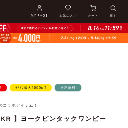
MY PAGE
お気に入り
カート
探す
E
ﾓｱｵﾌ最大4000off
送料無料
のコラボアイテム！
 by KR 】ヨークピンタックワンピー