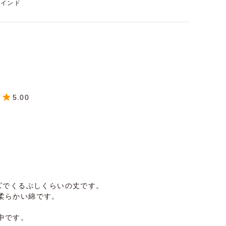
インド
5.00
5
ズでくるぶしくらいの丈です。

柔らかい綿です。

中です。