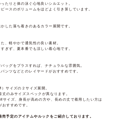
ゆったりと体の泳ぐ心地良いシルエット。
ンピースのボリュームをほどよく引き算しています。
活かした落ち着きのあるカラー展開です。
した、軽やかで通気性の良い素材。
りすぎず、夏本番でも涼しい着心地です。
ごバッグをプラスすれば、ナチュラルな雰囲気。
ムパンツなどとのレイヤードがおすすめです。
M）サイズの２サイズ展開。
は着丈のみサイズスペックが異なります。
はMサイズ、身長が高めの方や、長めの丈で着用したい方は
がおすすめです。
て近日発売予定のアイテムやルックをご紹介しております。