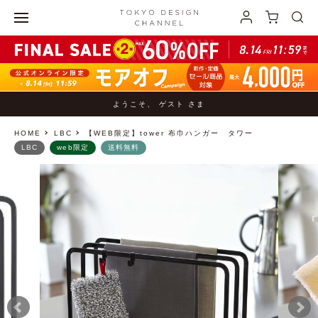
ようこそ、 ゲスト さま
HOME
LBC
【WEB限定】tower 布巾ハンガー タワー
LBC
web限定
送料無料