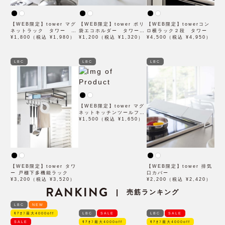
【WEB限定】tower マグ
【WEB限定】tower ポリ
【WEB限定】towerコン
ネットラック タワー ワ
袋エコホルダー タワー
ロ横ラック２段 タワー
イド
¥1,800（税込 ¥1,980）
Ｌ
¥1,200（税込 ¥1,320）
¥4,500（税込 ¥4,950）
LBC
LBC
LBC
【WEB限定】tower マグ
ネットキッチンツールフッ
ク タワー
¥1,500（税込 ¥1,650）
【WEB限定】tower タワ
【WEB限定】tower 排気
ー 戸棚下多機能ラック
口カバー
¥3,200（税込 ¥3,520）
¥2,200（税込 ¥2,420）
RANKING
売筋ランキング
|
LBC
NEW
ﾓｱｵﾌ最大4000off
LBC
SALE
LBC
SALE
SALE
ﾓｱｵﾌ最大4000off
ﾓｱｵﾌ最大4000off