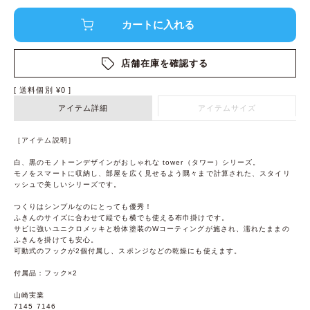
店舗在庫を確認する
送料個別
¥
0
アイテム詳細
アイテムサイズ
［アイテム説明］
白、黒のモノトーンデザインがおしゃれな tower（タワー）シリーズ。
モノをスマートに収納し、部屋を広く見せるよう隅々まで計算された、スタイリ
ッシュで美しいシリーズです。
つくりはシンプルなのにとっても優秀！
ふきんのサイズに合わせて縦でも横でも使える布巾掛けです。
サビに強いユニクロメッキと粉体塗装のWコーティングが施され、濡れたままの
ふきんを掛けても安心。
可動式のフックが2個付属し、スポンジなどの乾燥にも使えます。
付属品：フック×2
山崎実業
7145 7146