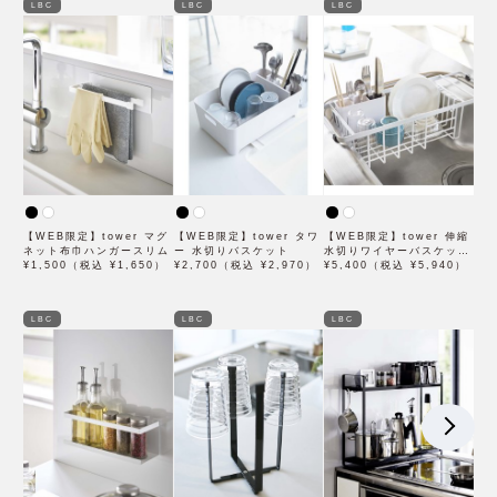
LBC
LBC
LBC
【WEB限定】tower マグ
【WEB限定】tower タワ
【WEB限定】tower 伸縮
ネット布巾ハンガースリム
ー 水切りバスケット
水切りワイヤーバスケット
¥1,500（税込 ¥1,650）
¥2,700（税込 ¥2,970）
タワー
¥5,400（税込 ¥5,940）
LBC
LBC
LBC