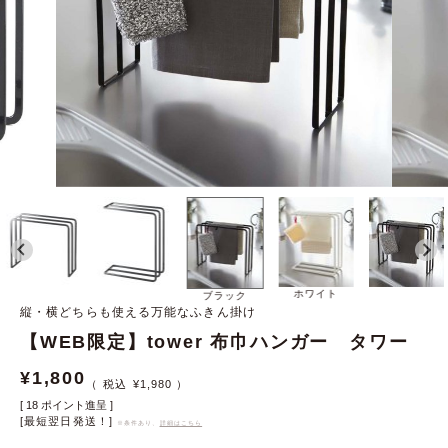
ホワイト
ブラック
縦・横どちらも使える万能なふきん掛け
【WEB限定】tower 布巾ハンガー タワー
¥
1,800
¥
1,980
[
18
ポイント進呈 ]
[最短翌日発送！]
※条件あり、
詳細はこちら