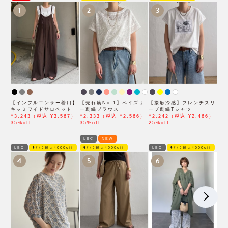
1
2
3
【インフルエンサー着用】
【売れ筋No.1】ペイズリ
【接触冷感】フレンチスリ
キャミワイドサロペット
ー刺繍ブラウス
ーブ刺繍Tシャツ
¥3,243（税込 ¥3,567）
¥2,333（税込 ¥2,566）
¥2,242（税込 ¥2,466）
35%off
35%off
25%off
LBC
NEW
LBC
ﾓｱｵﾌ最大4000off
ﾓｱｵﾌ最大4000off
LBC
ﾓｱｵﾌ最大4000off
4
5
6