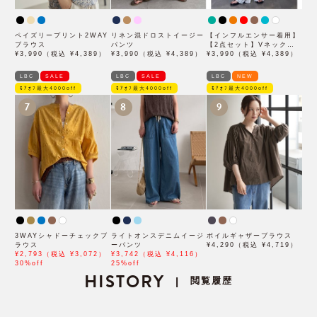
ペイズリープリント2WAY
リネン混ドロストイージー
【インフルエンサー着用】
ブラウス
パンツ
【2点セット】Vネックピ
¥3,990（税込 ¥4,389）
¥3,990（税込 ¥4,389）
ンタックセットワンピース
¥3,990（税込 ¥4,389）
LBC
SALE
LBC
SALE
LBC
NEW
ﾓｱｵﾌ最大4000off
ﾓｱｵﾌ最大4000off
ﾓｱｵﾌ最大4000off
7
8
9
3WAYシャドーチェックブ
ライトオンスデニムイージ
ボイルギャザーブラウス
ラウス
ーパンツ
¥4,290（税込 ¥4,719）
¥2,793（税込 ¥3,072）
¥3,742（税込 ¥4,116）
30%off
25%off
HISTORY
閲覧履歴
|