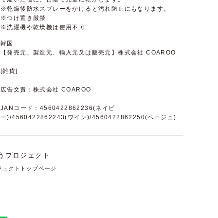
※乾燥後防水スプレーをかけると汚れ防止にもなります。
※つけ置き厳禁
※洗濯機や乾燥機は使用不可
韓国
【発売元、製造元、輸入元又は販売元】株式会社 COAROO
[雑貨]
広告文責：株式会社 COAROO
JANコード：4560422862236(ネイビ
ー)/4560422862243(ワイン)/4560422862250(ベージュ)
ジェクトトップページ