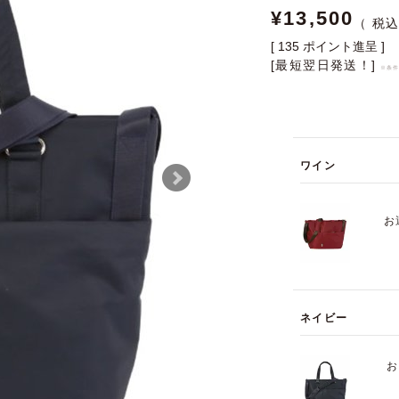
¥
13,500
[
135
ポイント進呈 ]
[最短翌日発送！]
※条
ワイン
お
ネイビー
お