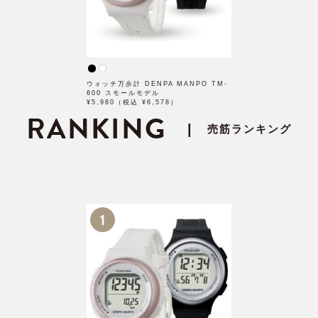
ウォッチ万歩計 DENPA MANPO TM-
600 スモールモデル
¥5,980（税込 ¥6,578）
RANKING
|
売筋ランキング
1