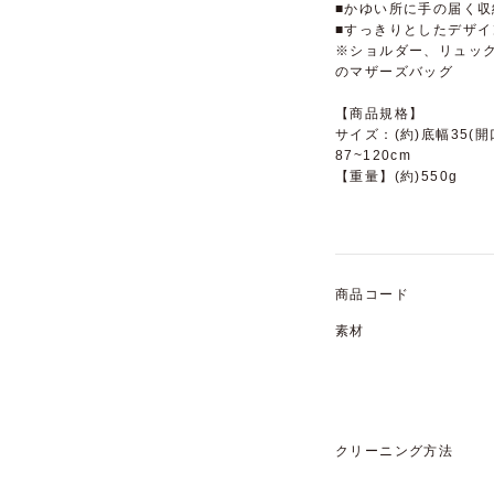
■かゆい所に手の届く
■すっきりとしたデザイ
※ショルダー、リュック
のマザーズバッグ
【商品規格】
サイズ：(約)底幅35(
87~120cm
【重量】(約)550g
商品コード
素材
クリーニング方法