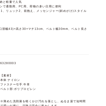
収納と軽量で人気
ンで通勤用、PC用、荷物の多い日用に便利
1、リュック2、前抱え、メッセンジャー(斜めがけ)スタイル
開口部幅43)×高さ30×マチ13cm、ベルト幅30mm、ベルト長さ
63280003
【素材】
本体:ナイロン
ファスナー引手:牛革
ベルト部:ポリプロピレン
※薄めた洗剤液を軽くかけ汚れを落とし、ぬるま湯で短時間
で濯いだ後に、日陰で完全に乾かします。