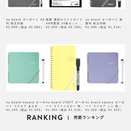
nu board ヌーボード A4
紙製 薄型ホワイトボード
nu board ヌーボード 新
判 欧文印刷
A4判変型 10枚セット 欧
書判 欧文印刷
¥2,600（税込 ¥2,860）
文印刷
¥2,000（税込 ¥2,200）
¥1,380（税込 ¥1,518）
nu board square ヌーボ
nu board LIGHT ヌーボ
nu board square ヌーボ
ード スクエア あさぎ 欧
ード ライトイエロー 欧文
ード スクエア ふじ 欧文
文印刷
¥1,200（税込 ¥1,320）
印刷
¥1,380（税込 ¥1,518）
印刷
¥1,200（税込 ¥1,320）
RANKING
売筋ランキング
|