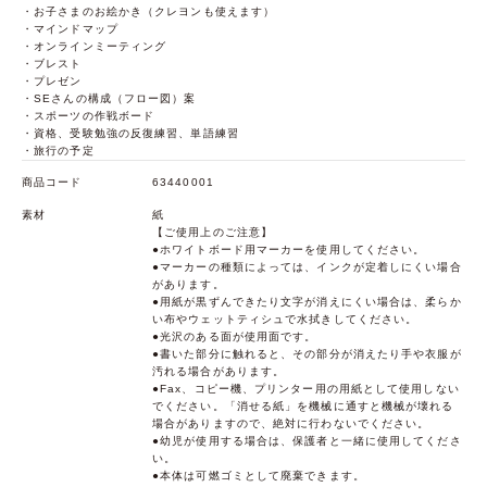
・お子さまのお絵かき（クレヨンも使えます）
・マインドマップ
・オンラインミーティング
・ブレスト
・プレゼン
・SEさんの構成（フロー図）案
・スポーツの作戦ボード
・資格、受験勉強の反復練習、単語練習
・旅行の予定
商品コード
63440001
素材
紙
【ご使用上のご注意】
●ホワイトボード用マーカーを使用してください。
●マーカーの種類によっては、インクが定着しにくい場合
があります。
●用紙が黒ずんできたり文字が消えにくい場合は、柔らか
い布やウェットティシュで水拭きしてください。
●光沢のある面が使用面です。
●書いた部分に触れると、その部分が消えたり手や衣服が
汚れる場合があります。
●Fax、コピー機、プリンター用の用紙として使用しない
でください。「消せる紙」を機械に通すと機械が壊れる
場合がありますので、絶対に行わないでください。
●幼児が使用する場合は、保護者と一緒に使用してくださ
い。
●本体は可燃ゴミとして廃棄できます。