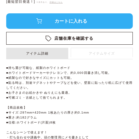
[最短翌日発送！]
※条件あり、
詳細はこちら
店舗在庫を確認する
アイテム詳細
アイテムサイズ
■持ち運び可能な、紙製のホワイトボード
■ホワイトボードマーカーやクレヨンで、約3,000回書き消し可能。
■紙製なので好きなサイズにカットも可能。
■貼る時は、別途マグネットやテープなどを使い、壁面に貼ったり机に広げて使用
してください。
■お子さまのお絵かきや ぬりえにも最適。
■可燃ゴミ・古紙として捨てられます。
【商品規格】
■サイズ:297mm×420mm 1枚あたりの厚さ約0.1mm
■重さ:約182グラム
■仕様:ホワイトボード(片面)8枚
こんなシーンで使えます！
・打ち合わせや講義中、頭の整理用にメモ書きとして