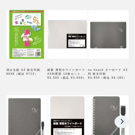
消せる紙 A4 欧文印刷
紙製 薄型ホワイトボード
nu board ヌーボード A3
¥648（税込 ¥712）
A3判変型 10枚セット 欧
判 欧文印刷
文印刷
¥3,500（税込 ¥3,850）
¥3,800（税込 ¥4,180）