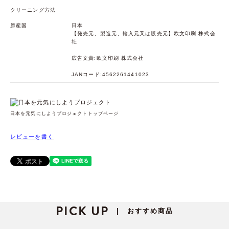
クリーニング方法
原産国
日本
【発売元、製造元、輸入元又は販売元】欧文印刷 株式会
社
広告文責:欧文印刷 株式会社
JANコード:4562261441023
日本を元気にしようプロジェクトトップページ
レビューを書く
PICK UP
おすすめ商品
|