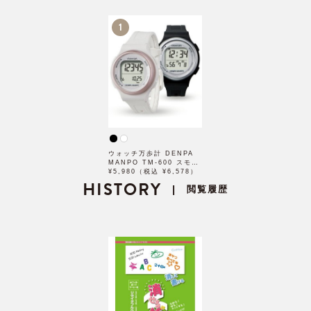
1
ウォッチ万歩計 DENPA
MANPO TM-600 スモー
ルモデル
¥5,980（税込 ¥6,578）
HISTORY
閲覧履歴
|