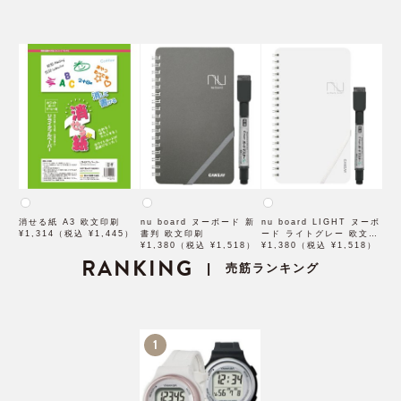
消せる紙 A3 欧文印刷
nu board ヌーボード 新
nu board LIGHT ヌーボ
¥1,314（税込 ¥1,445）
書判 欧文印刷
ード ライトグレー 欧文印
¥1,380（税込 ¥1,518）
刷
¥1,380（税込 ¥1,518）
RANKING
売筋ランキング
|
1