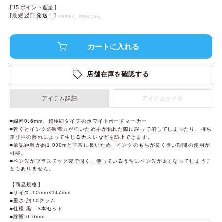
[
15
ポイント進呈 ]
[最短翌日発送！]
※条件あり、
詳細はこちら
店舗在庫を確認する
アイテム詳細
アイテムサイズ
■線幅0.6mm、超極細タイプのホワイトボードマーカー
■乾くとインクの吸着力が強いため手が触れた際に誤って消してしまったり、持ち
運び中の擦れによって生じるカスレなどを防止できます。
■筆記距離が約1,000mと非常に長いため、インクのもちが良く長い期間の使用が
可能。
■ペン先がプラスチック製で固く、使っているうちにペン先が太くなってしまうこ
ともありません。
【商品規格】
■サイズ:10mm×147mm
■重さ:約10グラム
■仕様:黒 3本セット
■線幅:0.6mm