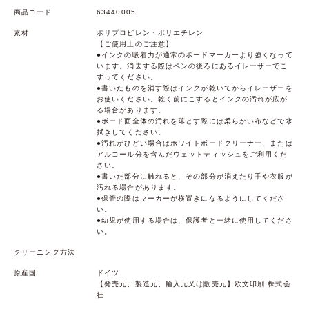
商品コード
63440005
素材
ポリプロピレン・ポリエチレン
【ご使用上のご注意】
●インクの吸着力が通常のボードマーカーより強くなって
います。消去する際はペンの後ろにあるイレーザーでこ
すってください。
●書いたものを消す際はインクが乾いてからイレーザーを
お使いください。乾く前にこするとインクの汚れが広が
る場合があります。
●ボード面全体の汚れを落とす際には柔らかい布などで水
拭きしてください。
●汚れがひどい場合はホワイトボードクリーナー、または
アルコール分を含んだウェットティッシュをご利用くだ
さい。
●書いた部分に触れると、その部分が消えたり手や衣服が
汚れる場合があります。
●保管の際はマーカーが横置きになるようにしてくださ
い。
●幼児が使用する場合は、保護者と一緒に使用してくださ
い。
クリーニング方法
原産国
ドイツ
【発売元、製造元、輸入元又は販売元】欧文印刷 株式会
社