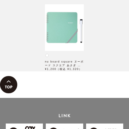
nu board square ヌーボ
ード スクエア あさぎ 欧
文印刷
¥1,200（税込 ¥1,320）
LINK