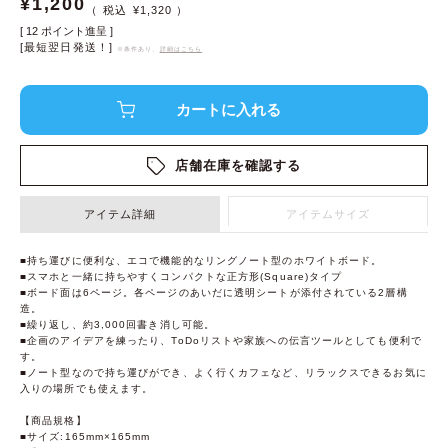
¥
1,200
¥
1,320
[
12
ポイント進呈 ]
[最短翌日発送！]
※条件あり、
詳細はこちら
店舗在庫を確認する
アイテム詳細
アイテムサイズ
■持ち運びに便利な、エコで機能的なリングノート型のホワイトボード。
■スマホと一緒に持ちやすくコンパクトな正方形(Square)タイプ
■ボード面は6ページ。各ページのあいだに透明シートが添付されている2層構
造。
■繰り返し、約3,000回書き消し可能。
■企画のアイデアを練ったり、ToDoリストや家族への伝言ツールとしても便利で
す。
■ノート型なので持ち運びができ、よく行くカフェなど、リラックスできるお気に
入りの場所でも使えます。
【商品規格】
■サイズ:165mm×165mm