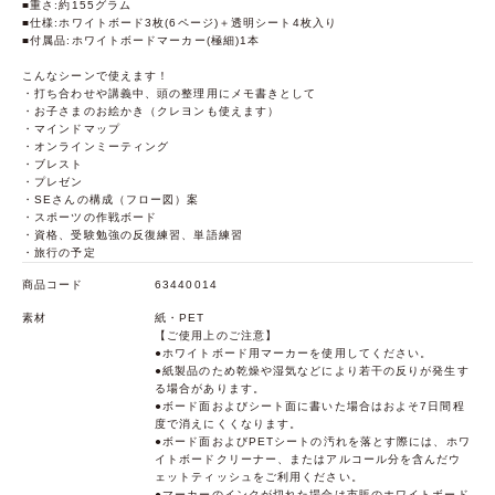
■重さ:約155グラム
■仕様:ホワイトボード3枚(6ページ)＋透明シート4枚入り
■付属品:ホワイトボードマーカー(極細)1本
こんなシーンで使えます！
・打ち合わせや講義中、頭の整理用にメモ書きとして
・お子さまのお絵かき（クレヨンも使えます）
・マインドマップ
・オンラインミーティング
・ブレスト
・プレゼン
・SEさんの構成（フロー図）案
・スポーツの作戦ボード
・資格、受験勉強の反復練習、単語練習
・旅行の予定
商品コード
63440014
素材
紙・PET
【ご使用上のご注意】
●ホワイトボード用マーカーを使用してください。
●紙製品のため乾燥や湿気などにより若干の反りが発生す
る場合があります。
●ボード面およびシート面に書いた場合はおよそ7日間程
度で消えにくくなります。
●ボード面およびPETシートの汚れを落とす際には、ホワ
イトボードクリーナー、またはアルコール分を含んだウ
ェットティッシュをご利用ください。
●マーカーのインクが切れた場合は市販のホワイトボード