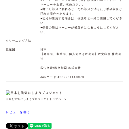
マーカーをお買い求めださい。
●書いた部分に触れると、その部分が消えたり手や衣服が
汚れる場合があります。
●幼児が使用する場合は、保護者と一緒に使用してくださ
い。
●保管の際はマーカーが横置きになるようにしてくださ
い。
クリーニング方法
原産国
日本
【発売元、製造元、輸入元又は販売元】欧文印刷 株式会
社
広告文責:欧文印刷 株式会社
JANコード:4562261443973
日本を元気にしようプロジェクトトップページ
レビューを書く