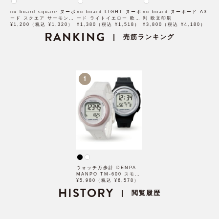
nu board square ヌーボ
nu board LIGHT ヌーボ
nu board ヌーボード A3
ード スクエア サーモンピ
ード ライトイエロー 欧文
判 欧文印刷
ンク 欧文印刷
¥1,200（税込 ¥1,320）
印刷
¥1,380（税込 ¥1,518）
¥3,800（税込 ¥4,180）
RANKING
売筋ランキング
|
1
ウォッチ万歩計 DENPA
MANPO TM-600 スモー
ルモデル
¥5,980（税込 ¥6,578）
HISTORY
閲覧履歴
|