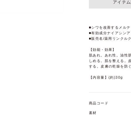
アイテム
■シワを改善するメル
■有効成分ナイアシン
■販売名/薬用リンクル
【効能・効果】
肌あれ。あれ性。油性
しめる。肌を整える。
する。皮膚の乾燥を防
【内容量】(約)30g
商品コード
素材