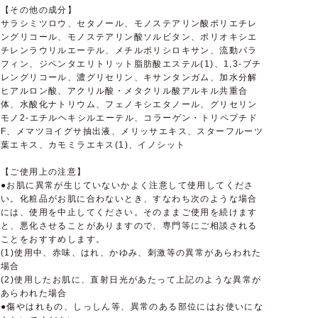
【その他の成分】
サラシミツロウ、セタノール、モノステアリン酸ポリエチレ
ングリコール、モノステアリン酸ソルビタン、ポリオキシエ
チレンラウリルエーテル、メチルポリシロキサン、流動パラ
フィン、ジペンタエリトリット脂肪酸エステル(1)、1,3-ブチ
レングリコール、濃グリセリン、キサンタンガム、加水分解
ヒアルロン酸、アクリル酸・メタクリル酸アルキル共重合
体、水酸化ナトリウム、フェノキシエタノール、グリセリン
モノ2-エチルヘキシルエーテル、コラーゲン・トリペプチド
F、メマツヨイグサ抽出液、メリッサエキス、スターフルーツ
葉エキス、カモミラエキス(1)、イノシット
【ご使用上の注意】
●お肌に異常が生じていないかよく注意して使用してくださ
い。化粧品がお肌に合わないとき、すなわち次のような場合
には、使用を中止してください。そのままご使用を続けます
と、悪化させることがありますので、専門等にご相談される
ことをおすすめします。
(1)使用中、赤味、はれ、かゆみ、刺激等の異常があらわれた
場合
(2)使用したお肌に、直射日光があたって上記のような異常が
あらわれた場合
●傷やはれもの、しっしん等、異常のある部位にはお使いにな