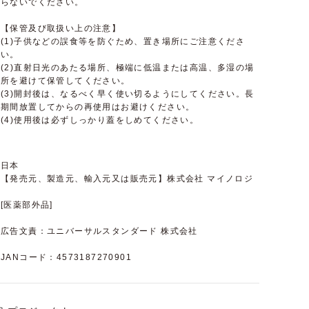
らないでください。
【保管及び取扱い上の注意】
(1)子供などの誤食等を防ぐため、置き場所にご注意くださ
い。
(2)直射日光のあたる場所、極端に低温または高温、多湿の場
所を避けて保管してください。
(3)開封後は、なるべく早く使い切るようにしてください。長
期間放置してからの再使用はお避けください。
(4)使用後は必ずしっかり蓋をしめてください。
日本
【発売元、製造元、輸入元又は販売元】株式会社 マイノロジ
[医薬部外品]
広告文責：ユニバーサルスタンダード 株式会社
JANコード：4573187270901