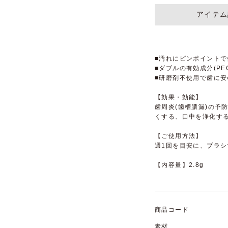
アイテム
■汚れにピンポイント
■ダブルの有効成分(PE
■研磨剤不使用で歯に安
【効果・効能】
歯周炎(歯槽膿漏)の予
くする、口中を浄化す
【ご使用方法】
週1回を目安に、ブラ
【内容量】2.8g
商品コード
素材