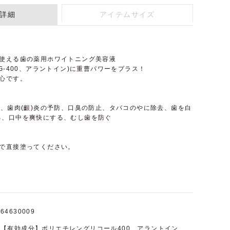
詳細
アイテムサイズ
で使える歯の薬用ホワイトニング美容液
G-400、アラントイン)に重曹パワーをプラス！
心です。
防、歯肉(齦)炎の予防、口臭の防止、タバコのやに除去、歯を白
る、口中を爽快にする、むし歯を防ぐ
シで直接塗ってください。
64630009
【有効成分】ポリエチレングリコール400、アラントイン