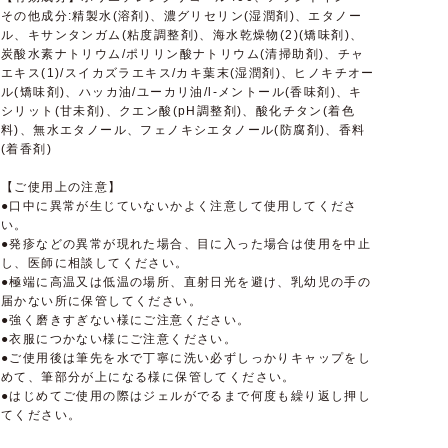
その他成分:精製水(溶剤)、濃グリセリン(湿潤剤)、エタノー
ル、キサンタンガム(粘度調整剤)、海水乾燥物(2)(矯味剤)、
炭酸水素ナトリウム/ポリリン酸ナトリウム(清掃助剤)、チャ
エキス(1)/スイカズラエキス/カキ葉末(湿潤剤)、ヒノキチオー
ル(矯味剤)、ハッカ油/ユーカリ油/l-メントール(香味剤)、キ
シリット(甘未剤)、クエン酸(pH調整剤)、酸化チタン(着色
料)、無水エタノール、フェノキシエタノール(防腐剤)、香料
(着香剤)
【ご使用上の注意】
●口中に異常が生じていないかよく注意して使用してくださ
い。
●発疹などの異常が現れた場合、目に入った場合は使用を中止
し、医師に相談してください。
●極端に高温又は低温の場所、直射日光を避け、乳幼児の手の
届かない所に保管してください。
●強く磨きすぎない様にご注意ください。
●衣服につかない様にご注意ください。
●ご使用後は筆先を水で丁寧に洗い必ずしっかりキャップをし
めて、筆部分が上になる様に保管してください。
●はじめてご使用の際はジェルがでるまで何度も繰り返し押し
てください。