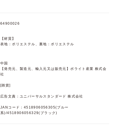
64900026
【材質】
表地：ポリエステル、裏地：ポリエステル
中国
【発売元、製造元、輸入元又は販売元】ポライト産業 株式会
社
[雑貨]
広告文責：ユニバーサルスタンダード 株式会社
JANコード：4518906056305(ブルー
系)/4518906056329(ブラック)