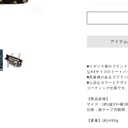
アイテム
■イギリス発のブランド
なA4サイズのトートバ
■高級感のあるゴブラン
■上品なカラーとデザ
コーティング仕様です
【商品規格】
サイズ：(約)縦33×横36
仕様：面テープ式開閉、
【重量】(約)490g