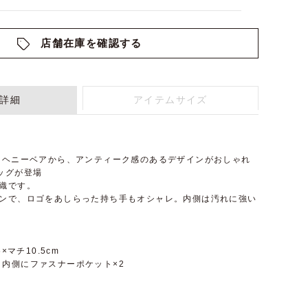
店舗在庫を確認する
詳細
アイテムサイズ
 ヘニーベアから、アンティーク感のあるデザインがおしゃれ
ッグが登場
織です。
インで、ロゴをあしらった持ち手もオシャレ。内側は汚れに強い
。
×マチ10.5cm
内側にファスナーポケット×2