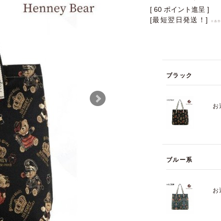
[
60
ポイント進呈 ]
[最短翌日発送！]
※条
ブラック
お
ブルー系
お