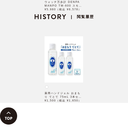
ウォッチ万歩計 DENPA
MANPO TM-600 スモー
ルモデル
¥5,980（税込 ¥6,578）
HISTORY
閲覧履歴
|
薬用ハンドジェル おまも
り てとて 75mL 3本セッ
ト 【医薬部外品】
¥1,500（税込 ¥1,650）