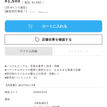
¥
1,500
¥
1,650
[
15
ポイント進呈 ]
[最短翌日発送！]
※条件あり、
詳細はこちら
店舗在庫を確認する
アイテム詳細
アイテムサイズ
■いつでもどこでも、手指を素早く洗浄・消毒
■パーソナルサイズで携帯に便利だから、さまざまな場面で活躍
■流行性のウイルスや菌などの洗浄・消毒に！
■販売名/ハンドジェル EL
【内容量】(約)75mL×3本
商品コード
64900029
素材
【有効成分】
ベンゼトニウム塩化物