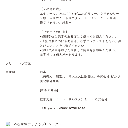
【その他の成分】
エタノール、カルボキシビニルポリマー、グリチルリチ
ン酸二カリウム、トリエタノールアミン、ユーカリ油、
濃グリセリン、精製水
【ご使用上の注意】
●使用部位に異常のある方はご使用をお控えください。
●直接お肌につける商品は、必ずパッチテストを行い、異
常がないことをご確認ください。
●お肌に異常を感じた場合はご使用をおやめください。
※実感には個人差があります。
クリーニング方法
原産国
日本
【発売元、製造元、輸入元又は販売元】株式会社 ピカソ
美化学研究所
[医薬部外品]
広告文責：ユニバーサルスタンダード 株式会社
JANコード：4560197582049