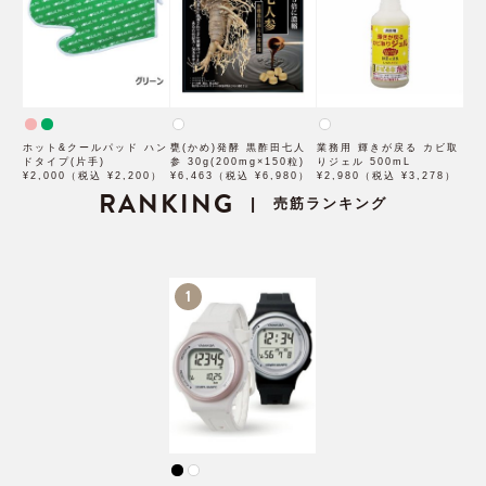
ホット&クールパッド ハン
甕(かめ)発酵 黒酢田七人
業務用 輝きが戻る カビ取
ドタイプ(片手)
参 30g(200mg×150粒)
りジェル 500mL
¥2,000（税込 ¥2,200）
¥6,463（税込 ¥6,980）
¥2,980（税込 ¥3,278）
RANKING
売筋ランキング
|
1