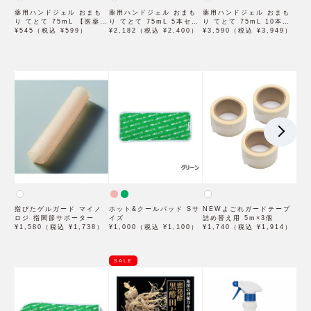
薬用ハンドジェル おまも
薬用ハンドジェル おまも
薬用ハンドジェル おまも
り てとて 75mL 【医薬部
り てとて 75mL 5本セッ
り てとて 75mL 10本セ
外品】
¥545（税込 ¥599）
ト 【医薬部外品】
¥2,182（税込 ¥2,400）
ット 【医薬部外品】
¥3,590（税込 ¥3,949）
指ぴたゲルガード マイノ
ホット&クールパッド Sサ
NEWよごれガードテープ
ロジ 指関節サポーター
イズ
詰め替え用 5m×3個
¥1,580（税込 ¥1,738）
¥1,000（税込 ¥1,100）
¥1,740（税込 ¥1,914）
SALE