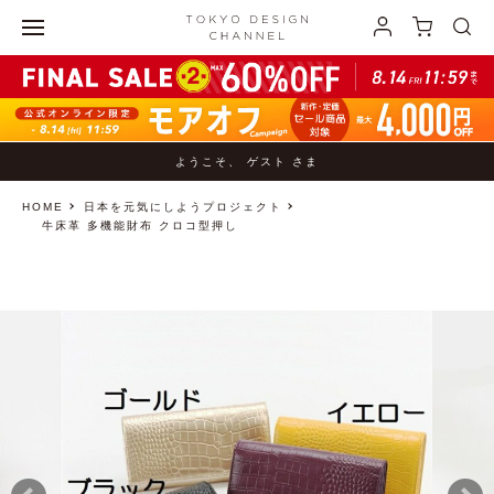
ようこそ、 ゲスト さま
HOME
日本を元気にしようプロジェクト
牛床革 多機能財布 クロコ型押し