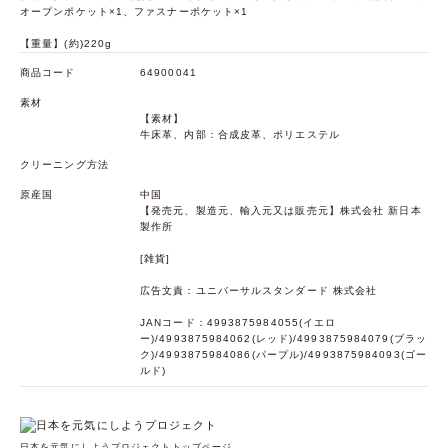
オープンポケット×1、ファスナーポケット×1
【重量】(約)220g
商品コード
64900041
素材
【素材】
牛床革、内部：合成皮革、ポリエステル
クリーニング方法
原産国
中国
【発売元、製造元、輸入元又は販売元】株式会社 新日本
製作所
[雑貨]
広告文責：ユニバーサルスタンダード 株式会社
JANコード：4993875984055(イエロ
ー)/4993875984062(レッド)/4993875984079(ブラッ
ク)/4993875984086(パープル)/4993875984093(ゴー
ルド)
日本を元気にしようプロジェクトトップページ