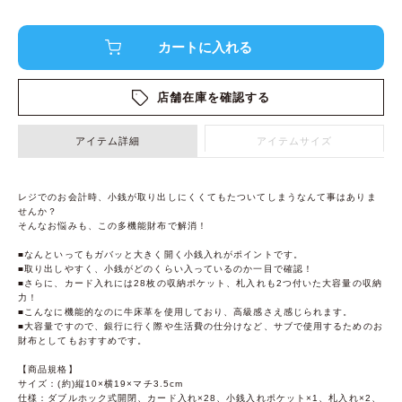
店舗在庫を確認する
アイテム詳細
アイテムサイズ
レジでのお会計時、小銭が取り出しにくくてもたついてしまうなんて事はありま
せんか？
そんなお悩みも、この多機能財布で解消！
■なんといってもガバッと大きく開く小銭入れがポイントです。
■取り出しやすく、小銭がどのくらい入っているのか一目で確認！
■さらに、カード入れには28枚の収納ポケット、札入れも2つ付いた大容量の収納
力！
■こんなに機能的なのに牛床革を使用しており、高級感さえ感じられます。
■大容量ですので、銀行に行く際や生活費の仕分けなど、サブで使用するためのお
財布としてもおすすめです。
【商品規格】
サイズ：(約)縦10×横19×マチ3.5cm
仕様：ダブルホック式開閉、カード入れ×28、小銭入れポケット×1、札入れ×2、