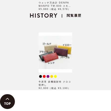
ウォッチ万歩計 DENPA
MANPO TM-600 スモー
ルモデル
¥5,980（税込 ¥6,578）
HISTORY
閲覧履歴
|
牛床革 多機能財布 クロコ
型押し
¥2,900（税込 ¥3,190）