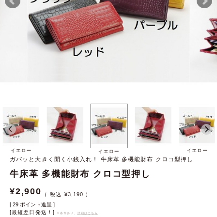
イエロー
イエロー
イエロー
ガバッと大きく開く小銭入れ！ 牛床革 多機能財布 クロコ型押し
牛床革 多機能財布 クロコ型押し
¥
2,900
¥
3,190
[
29
ポイント進呈 ]
[最短翌日発送！]
※条件あり、
詳細はこちら