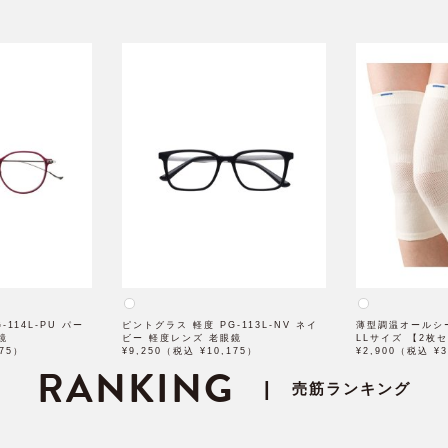
114L-PU パー
ピントグラス 軽度 PG-113L-NV ネイ
薄型調温オールシ
鏡
ビー 軽度レンズ 老眼鏡
LLサイズ 【2枚
175）
¥9,250（税込 ¥10,175）
¥2,900（税込 ¥3
RANKING
|
売筋ランキング