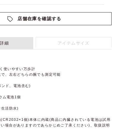
店舗在庫を確認する
詳細
アイテムサイズ
すく使いやすい万歩計
載で、左右どちらの腕でも測定可能
(バンド、電池含む)
チウム電池1個
常生活防水)
(CR2032×1個)本体に内蔵(商品に内臓されている電池は試用
ない場合がありますのであらかじめご了承ください)、取扱説明