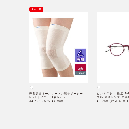
SALE
薄型調温オールシーズン膝サポーター
ピントグラス 軽度 PG-
M・Lサイズ 【4枚セット】
プル 軽度レンズ 老眼
¥4,528（税込 ¥4,980）
¥9,250（税込 ¥10,