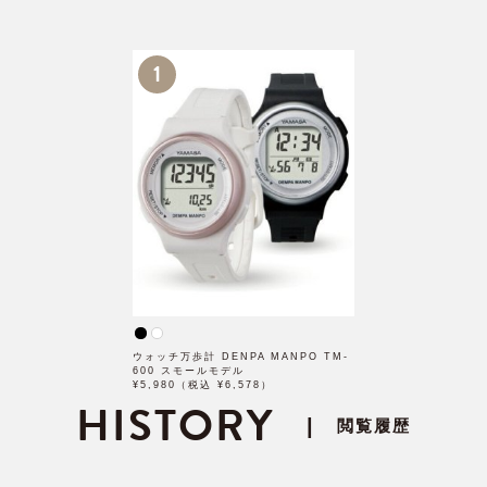
1
ウォッチ万歩計 DENPA MANPO TM-
600 スモールモデル
¥5,980（税込 ¥6,578）
HISTORY
|
閲覧履歴