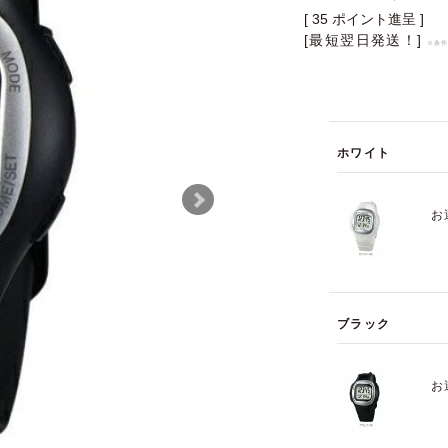
[
35
ポイント進呈 ]
[最短翌日発送！]
※条
ホワイト
お
ブラック
お