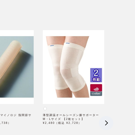
 マイノロジ 指関節サ
薄型調温オールシーズン膝サポーター
M・Lサイズ 【2枚セット】
,738）
¥2,480（税込 ¥2,728）