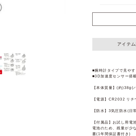
アイテム
■腕時計タイプで見や
■3D加速度センサー搭
【本体質量】(約)38g
【電源】CR2032 リ
【防水】3気圧防水(日
【付属品】お試し用電池
電池のため、残量が少
書(1年間保証書付き)