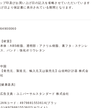
ョップ印及びお買い上げ日の記入を省略させていただいています
上げ日より保証書に表示されている期間となります。
64900060
【材質】
本体：ABS樹脂、透明部：アクリル樹脂、裏フタ：ステンレ
ス、バンド：強化ポリウレタン
中国
【発売元、製造元、輸入元又は販売元】山佐時計計器 株式会
社
[健康器具]
広告文責：ユニバーサルスタンダード 株式会社
JANコード：4979881553614(ブラッ
ク)/4979881553607(ホワイト)